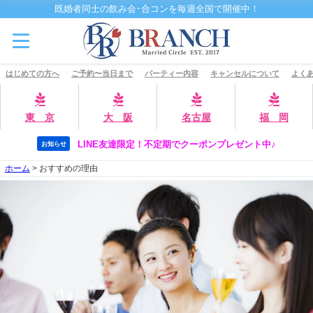
既婚者同士の飲み会･合コンを毎週全国で開催中！
はじめての方へ
ご予約〜当日まで
パーティー内容
キャンセルについて
よくあ
東 京
大 阪
名古屋
福 岡
LINE友達限定！不定期でクーポンプレゼント中♪
お知らせ
ホーム
>
おすすめの理由