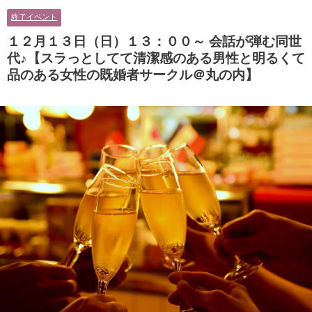
男性とオシャレ好きで落ち着いた
に余裕のある健康的なオシャレ男
終了イベント
大人女性の既婚者限定ビッグパー
性と美容好きで優しさのある大人
ティー♪＠茶屋町】
女性の既婚者限定ビッグパーティ
１２月１３日（日）１３：００～ 会話が弾む同世
ー♪＠池袋】
代♪【スラっとしてて清潔感のある男性と明るくて
品のある女性の既婚者サークル＠丸の内】