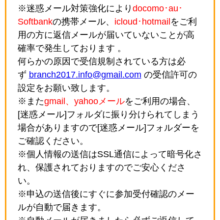
※迷惑メール対策強化により
docomo･au･
Softbank
の携帯メール、
icloud･hotmail
をご利
用の方に返信メールが届いていないことが高
確率で発生しております 。
何らかの原因で受信規制されている方は必
ず
branch2017.info@gmail.com
の受信許可の
設定をお願い致します。
※また
gmail、yahooメール
をご利用の場合、
[迷惑メール]フォルダに振り分けられてしまう
場合がありますので[迷惑メール]フォルダーを
ご確認ください。
※個人情報の送信はSSL通信によって暗号化さ
れ、保護されておりますのでご安心くださ
い。
※申込の送信後にすぐに参加受付確認のメー
ルが自動で届きます。