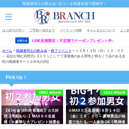
既婚者同士の飲み会･合コンを毎週全国で開催中！
はじめての方へ
ご予約〜当日まで
パーティー内容
キャンセルについて
よくあ
LINE友達限定！不定期でクーポンプレゼント中♪
お知らせ
ホーム
>
既婚者同士の飲み会
>
終了イベント
>
１２月１３日（日）１３：００
～ 会話が弾む同世代♪【スラっとしてて清潔感のある男性と明るくて品のある女
性の既婚者サークル＠丸の内】
Pick Up！
【関西】特別企画
【東京】特別企画
【8/14( 金 )19:30 茶屋町】☆大好
☆MAX５０名規模♪８月１４日
評【早割あり♪】MAX６０名規
（金）１８：３０～ 豪華景品が抽
模！☆豪華な大プレゼント抽選会
選で当たる♪一人参加 OK｜既婚者
あり！！【紳士的で清潔感のある
交流会｜早割受付中♪【お小遣い