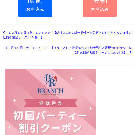
【男 性】
【女 性】
お申込み
お申込み
１２月１８日（金）１３：００～【経済力のある紳士男性と自分磨きをおこたらない女性の
既婚者限定サークル♪＠梅田】
１２月１９日（土）１３：００～ 【スラっとして清潔感のある紳士男性と愛想のいいオシャレ
女性の既婚者限定サークル♪＠六本木】