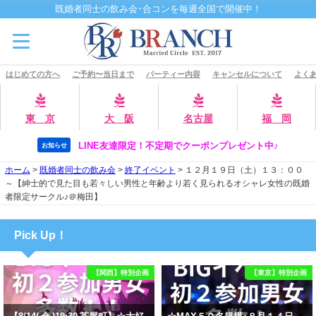
既婚者同士の飲み会･合コンを毎週全国で開催中！
はじめての方へ
ご予約〜当日まで
パーティー内容
キャンセルについて
よくあ
東 京
大 阪
名古屋
福 岡
LINE友達限定！不定期でクーポンプレゼント中♪
お知らせ
ホーム
>
既婚者同士の飲み会
>
終了イベント
>
１２月１９日（土）１３：００
～【紳士的で見た目も若々しい男性と年齢より若く見られるオシャレ女性の既婚
者限定サークル♪＠梅田】
Pick Up！
【関西】特別企画
【東京】特別企画