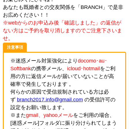
あなたも既婚者との交友関係を「BRANCH」で是非
お広めください！！
※webからのお申込み後「確認しました」の返信が
ない方はご予約を取り消しますのでご注意下さいま
せ。
注意事項
※迷惑メール対策強化により
docomo･au･
Softbank
の携帯メール、
icloud･hotmail
をご利
用の方に返信メールが届いていないことが高
確率で発生しております 。
何らかの原因で受信規制されている方は必
ず
branch2017.info@gmail.com
の受信許可の
設定をお願い致します。
※また
gmail、yahooメール
をご利用の場合、
[迷惑メール]フォルダに振り分けられてしまう