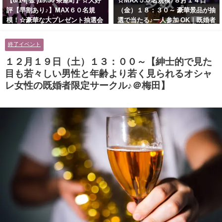
【8/14( 金 )19:30 茶屋町】☆大好
☆MAX５０名規模♪８月１４日
評【早割あり♪】MAX６０名規
（金）１８：３０～ 豪華景品が抽
模！☆豪華な大プレゼント抽選会
選で当たる♪一人参加 OK｜既婚者
あり！！【紳士的で清潔感のある
交流会｜早割受付中♪【お小遣い
男性とオシャレ好きで落ち着いた
に余裕のある健康的なオシャレ男
終了イベント
大人女性の既婚者限定ビッグパー
性と美容好きで優しさのある大人
ティー♪＠茶屋町】
女性の既婚者限定ビッグパーティ
１２月１９日（土）１３：００～【紳士的で見た
ー♪＠池袋】
目も若々しい男性と年齢より若く見られるオシャ
レ女性の既婚者限定サークル♪＠梅田】