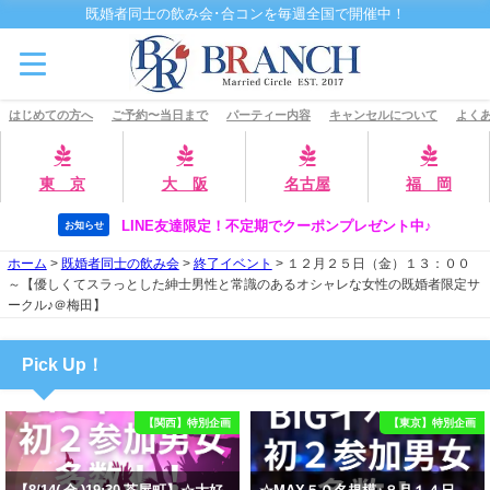
既婚者同士の飲み会･合コンを毎週全国で開催中！
はじめての方へ
ご予約〜当日まで
パーティー内容
キャンセルについて
よくあ
東 京
大 阪
名古屋
福 岡
LINE友達限定！不定期でクーポンプレゼント中♪
お知らせ
ホーム
>
既婚者同士の飲み会
>
終了イベント
>
１２月２５日（金）１３：００
～【優しくてスラっとした紳士男性と常識のあるオシャレな女性の既婚者限定サ
ークル♪＠梅田】
Pick Up！
【関西】特別企画
【東京】特別企画