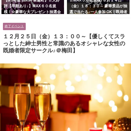
【8/14( 金 )19:30 茶屋町】☆大好
☆MAX５０名規模♪８月１４日
評【早割あり♪】MAX６０名規
（金）１８：３０～ 豪華景品が抽
模！☆豪華な大プレゼント抽選会
選で当たる♪一人参加 OK｜既婚者
あり！！【紳士的で清潔感のある
交流会｜早割受付中♪【お小遣い
男性とオシャレ好きで落ち着いた
に余裕のある健康的なオシャレ男
終了イベント
大人女性の既婚者限定ビッグパー
性と美容好きで優しさのある大人
ティー♪＠茶屋町】
女性の既婚者限定ビッグパーティ
１２月２５日（金）１３：００～【優しくてスラ
ー♪＠池袋】
っとした紳士男性と常識のあるオシャレな女性の
既婚者限定サークル♪＠梅田】