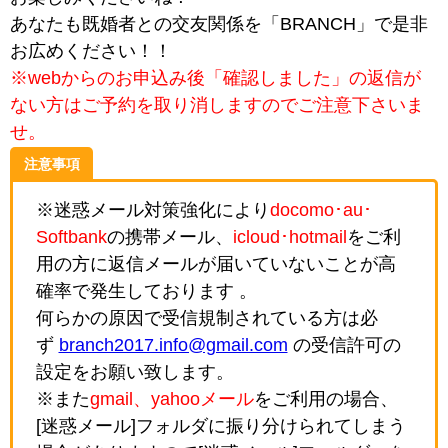
あなたも既婚者との交友関係を「BRANCH」で是非
お広めください！！
※webからのお申込み後「確認しました」の返信が
ない方はご予約を取り消しますのでご注意下さいま
せ。
注意事項
※迷惑メール対策強化により
docomo･au･
Softbank
の携帯メール、
icloud･hotmail
をご利
用の方に返信メールが届いていないことが高
確率で発生しております 。
何らかの原因で受信規制されている方は必
ず
branch2017.info@gmail.com
の受信許可の
設定をお願い致します。
※また
gmail、yahooメール
をご利用の場合、
[迷惑メール]フォルダに振り分けられてしまう