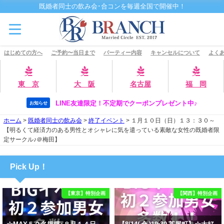
既婚者同士の飲み会･合コンを毎週全国で開催中！
はじめての方へ
ご予約〜当日まで
パーティー内容
キャンセルについて
よくあ
東 京
大 阪
名古屋
福 岡
LINE友達限定！不定期でクーポンプレゼント中♪
お知らせ
ホーム
>
既婚者同士の飲み会
>
終了イベント
>
１月１０日（日）１３：３０～
【明るくて経済力のある男性とオシャレに気を遣っている素敵な女性の既婚者限
定サークル♪＠梅田】
Pick Up！
【東京】特別企画
【関西】特別企画