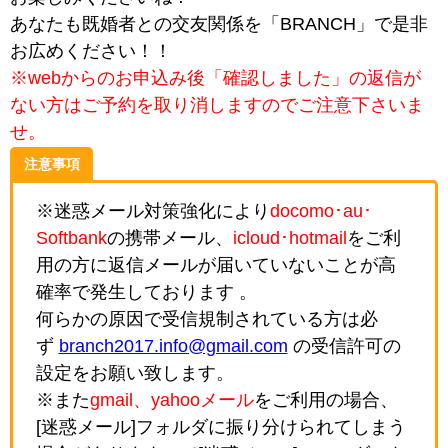
あなたも既婚者との交友関係を「BRANCH」で是非
お広めください！！
※webからのお申込み後「確認しました」の返信が
ない方はご予約を取り消しますのでご注意下さいま
せ。
注意事項
※迷惑メール対策強化により
docomo･au･
Softbank
の携帯メール、
icloud･hotmail
をご利
用の方に返信メールが届いていないことが高
確率で発生しております 。
何らかの原因で受信規制されている方は必
ず
branch2017.info@gmail.com
の受信許可の
設定をお願い致します。
※また
gmail、yahooメール
をご利用の場合、
[迷惑メール]フォルダに振り分けられてしまう