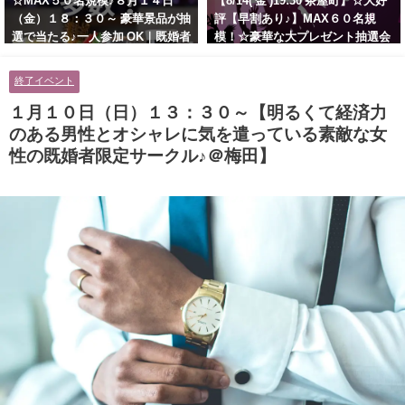
☆MAX５０名規模♪８月１４日
【8/14( 金 )19:30 茶屋町】☆大好
（金）１８：３０～ 豪華景品が抽
評【早割あり♪】MAX６０名規
選で当たる♪一人参加 OK｜既婚者
模！☆豪華な大プレゼント抽選会
交流会｜早割受付中♪【お小遣い
あり！！【紳士的で清潔感のある
に余裕のある健康的なオシャレ男
男性とオシャレ好きで落ち着いた
終了イベント
性と美容好きで優しさのある大人
大人女性の既婚者限定ビッグパー
女性の既婚者限定ビッグパーティ
ティー♪＠茶屋町】
１月１０日（日）１３：３０～【明るくて経済力
ー♪＠池袋】
のある男性とオシャレに気を遣っている素敵な女
性の既婚者限定サークル♪＠梅田】