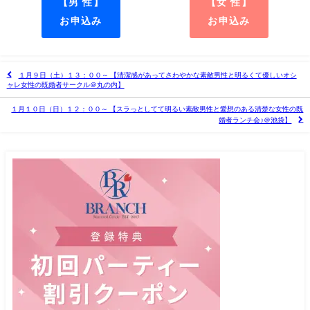
【男 性】
【女 性】
お申込み
お申込み
１月９日（土）１３：００～ 【清潔感があってさわやかな素敵男性と明るくて優しいオシ
ャレ女性の既婚者サークル＠丸の内】
１月１０日（日）１２：００～ 【スラっとしてて明るい素敵男性と愛想のある清楚な女性の既
婚者ランチ会♪＠池袋】