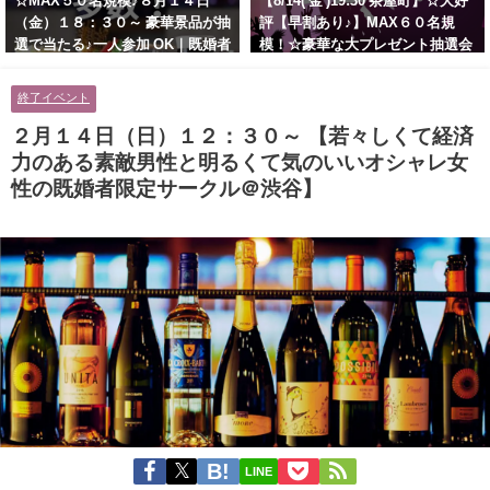
☆MAX５０名規模♪８月１４日
【8/14( 金 )19:30 茶屋町】☆大好
（金）１８：３０～ 豪華景品が抽
評【早割あり♪】MAX６０名規
選で当たる♪一人参加 OK｜既婚者
模！☆豪華な大プレゼント抽選会
交流会｜早割受付中♪【お小遣い
あり！！【紳士的で清潔感のある
に余裕のある健康的なオシャレ男
男性とオシャレ好きで落ち着いた
終了イベント
性と美容好きで優しさのある大人
大人女性の既婚者限定ビッグパー
女性の既婚者限定ビッグパーティ
ティー♪＠茶屋町】
２月１４日（日）１２：３０～ 【若々しくて経済
ー♪＠池袋】
力のある素敵男性と明るくて気のいいオシャレ女
性の既婚者限定サークル＠渋谷】
LINE