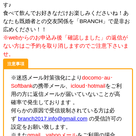
す♪
食べて飲んでお好きなだけお楽しみくださいね！あ
なたも既婚者との交友関係を「BRANCH」で是非お
広めください！！
※webからのお申込み後「確認しました」の返信が
ない方はご予約を取り消しますのでご注意下さいま
せ。
注意事項
※迷惑メール対策強化により
docomo･au･
Softbank
の携帯メール、
icloud･hotmail
をご利
用の方に返信メールが届いていないことが高
確率で発生しております 。
何らかの原因で受信規制されている方は必
ず
branch2017.info@gmail.com
の受信許可の
設定をお願い致します。
※また
gmail、yahooメール
をご利用の場合、