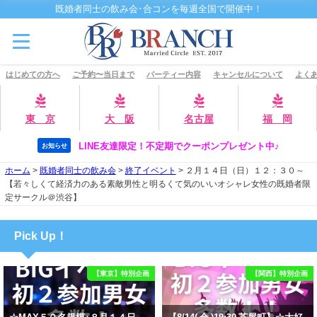
既婚者同士の飲み会･合コンを毎週全国で開催中！
はじめての方へ
ご予約〜当日まで
パーティー内容
キャンセルについて
よくあ
東 京
大 阪
名古屋
福 岡
LINE友達限定！不定期でクーポンプレゼント中♪
お知らせ
ホーム
>
既婚者同士の飲み会
>
終了イベント
>
２月１４日（日）１２：３０～
【若々しくて経済力のある素敵男性と明るくて気のいいオシャレ女性の既婚者限
定サークル＠渋谷】
Pick Up！
【東京】特別企画
【関西】特別企画