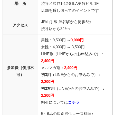
場 所
渋谷区渋谷1-12-8 ILA美竹ビル 1F
店舗を貸し切ってのイベントです
JR山手線 渋谷駅から徒歩5分
アクセス
渋谷駅から349m
男性：9,500円 →
9,000
円
女性：4,000円 → 3,500円
LINE割
（LINEからのお申込みで）
：
2,40
0円
参加費（併用不
メルマガ割：
2,400円
可）
初3割
（LINEからのお申込みで）
：
2,200円
初3友割
（LINEからのお申込みで）
：
2,200円
割引については
コチラ
5～6品の個別提供コース料理♪