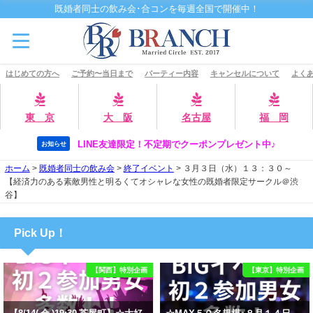
既婚者同士の飲み会･合コンを毎週全国で開催中！
はじめての方へ
ご予約〜当日まで
パーティー内容
キャンセルについて
よくあ
東 京
大 阪
名古屋
福 岡
LINE友達限定！不定期でクーポンプレゼント中♪
お知らせ
ホーム
>
既婚者同士の飲み会
>
終了イベント
>
３月３日（水）１３：３０～
【経済力のある素敵男性と明るくてオシャレな女性の既婚者限定サークル＠渋
谷】
Pick Up！
【関西】特別企画
【東京】特別企画