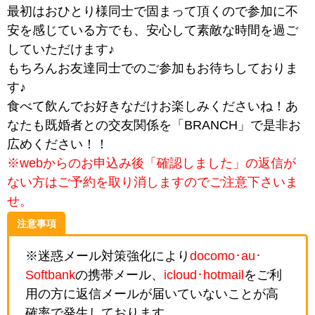
最初はおひとり様同士で固まって頂くので参加に不
安を感じている方でも、安心して素敵な時間を過ご
していただけます♪
もちろんお友達同士でのご参加もお待ちしておりま
す♪
食べて飲んでお好きなだけお楽しみくださいね！あ
なたも既婚者との交友関係を「BRANCH」で是非お
広めください！！
※webからのお申込み後「確認しました」の返信が
ない方はご予約を取り消しますのでご注意下さいま
せ。
注意事項
※迷惑メール対策強化により
docomo･au･
Softbank
の携帯メール、
icloud･hotmail
をご利
用の方に返信メールが届いていないことが高
確率で発生しております 。