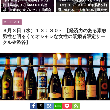
【8/14( 金 )19:30 茶屋町】☆大好
☆MAX５０名規模♪８月１４日
評【早割あり♪】MAX６０名規
（金）１８：３０～ 豪華景品が抽
模！☆豪華な大プレゼント抽選会
選で当たる♪一人参加 OK｜既婚者
あり！！【紳士的で清潔感のある
交流会｜早割受付中♪【お小遣い
男性とオシャレ好きで落ち着いた
に余裕のある健康的なオシャレ男
終了イベント
大人女性の既婚者限定ビッグパー
性と美容好きで優しさのある大人
ティー♪＠茶屋町】
女性の既婚者限定ビッグパーティ
３月３日（水）１３：３０～ 【経済力のある素敵
ー♪＠池袋】
男性と明るくてオシャレな女性の既婚者限定サー
クル＠渋谷】
LINE