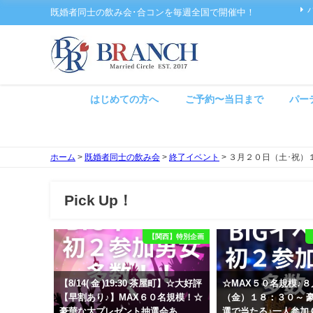
既婚者同士の飲み会･合コンを毎週全国で開催中！
はじめての方へ
ご予約〜当日まで
パー
ホーム
>
既婚者同士の飲み会
>
終了イベント
>
３月２０日（土･祝）
Pick Up！
【関西】特別企画
【8/14( 金 )19:30 茶屋町】☆大好評
☆MAX５０名規模♪
【早割あり♪】MAX６０名規模！☆
（金）１８：３０～ 
豪華な大プレゼント抽選会あ
選で当たる♪一人参加 