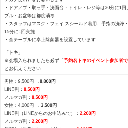
・ドアノブ・取っ手・洗面台・トイレ・レジ等は30分に1回
ブル・お盆等は都度消毒
・スタッフはマスク・フェイ スシールド着用、手指の洗浄
15分に1回実施
・全テーブルに卓上除菌器を設置しています
「
トキ
」
※会場入られましたら必ず「
予約名トキのイベント参加者で
とお伝えください
男性：9,500円 →
8,800円
LINE割：
8,5
00円
メルマガ割：
8,5
00円
女性：4,000円 →
3,500円
LINE割
（LINEからのお申込みで）
：
2,2
00円
メルマガ割：
2,200円