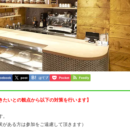
cebook
post
はてブ
Pocket
Feedly
きたいとの観点から以下の対策を行います】
す。
症状がある方は参加をご遠慮して頂きます）