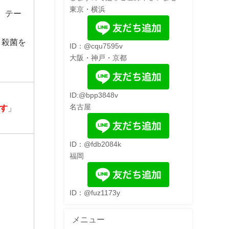
東京・横浜
、テー
・殺菌を
ID：@cqu7595v
大阪・神戸・京都
ID:@bpp3848v
名古屋
す
」
ID：@fdb2084k
福岡
ID：@fuz1173y
メニュー