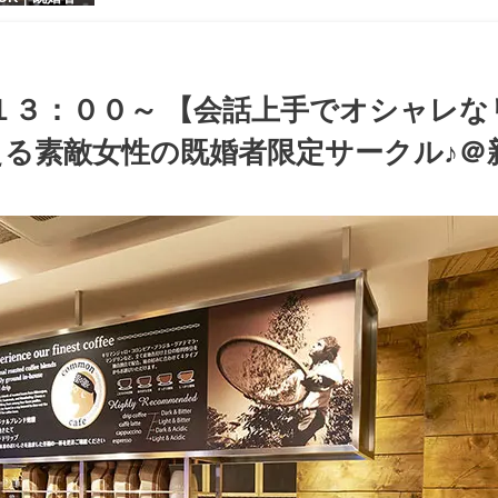
【お小遣いに
シャレ男性
ある大人女
パーティー♪
１３：００～ 【会話上手でオシャレな
る素敵女性の既婚者限定サークル♪＠