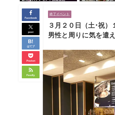
り！！【紳士的で清潔感のある男
交流会｜早割受付中♪
性とオシャレ好きで落ち着いた大
余裕のある健康的なオ
終了イベント
人女性の既婚者限定ビッグパーテ
と美容好きで優しさの
Facebook
ィー♪＠茶屋町】
性の既婚者限定ビッグ
３月２０日（土･祝）
＠池袋】
post
男性と周りに気を遣え
はてブ
Pocket
Feedly