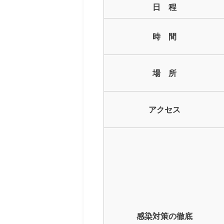
日 程
時 間
場 所
アクセス
感染対策の徹底