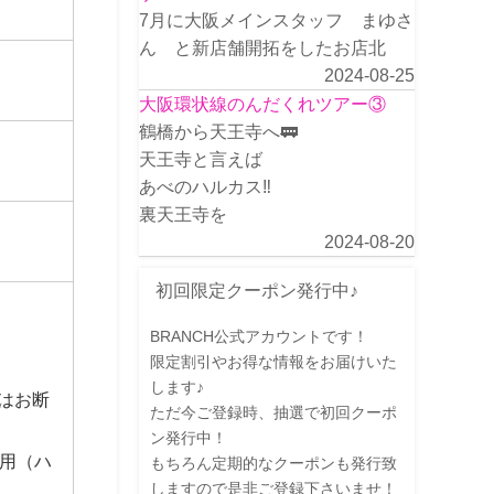
7月に大阪メインスタッフ まゆさ
ん と新店舗開拓をしたお店北
2024-08-25
大阪環状線のんだくれツアー③
鶴橋から天王寺へ🚃
天王寺と言えば
あべのハルカス‼️
裏天王寺を
2024-08-20
初回限定クーポン発行中♪
BRANCH公式アカウントです！
限定割引やお得な情報をお届けいた
します♪
店はお断
ただ今ご登録時、抽選で初回クーポ
ン発行中！
用（ハ
もちろん定期的なクーポンも発行致
しますので是非ご登録下さいませ！