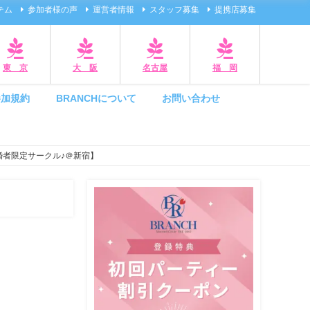
テム
参加者様の声
運営者情報
スタッフ募集
提携店募集
東 京
大 阪
名古屋
福 岡
参加規約
BRANCHについて
お問い合わせ
婚者限定サークル♪＠新宿】