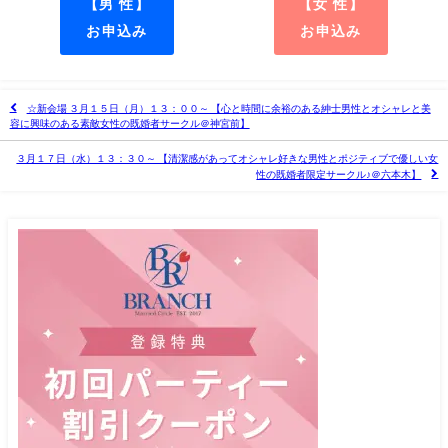
【男 性】
【女 性】
お申込み
お申込み
☆新会場 ３月１５日（月）１３：００～ 【心と時間に余裕のある紳士男性とオシャレと美
容に興味のある素敵女性の既婚者サークル＠神宮前】
３月１７日（水）１３：３０～ 【清潔感があってオシャレ好きな男性とポジティブで優しい女
性の既婚者限定サークル♪＠六本木】