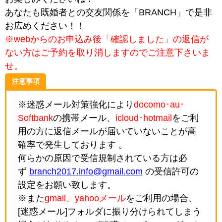
あなたも既婚者との交友関係を「BRANCH」で是非
お広めください！！
※webからのお申込み後「確認しました」の返信が
ない方はご予約を取り消しますのでご注意下さいま
せ。
注意事項
※迷惑メール対策強化により
docomo･au･
Softbank
の携帯メール、
icloud･hotmail
をご利
用の方に返信メールが届いていないことが高
確率で発生しております 。
何らかの原因で受信規制されている方は必
ず
branch2017.info@gmail.com
の受信許可の
設定をお願い致します。
※また
gmail、yahooメール
をご利用の場合、
[迷惑メール]フォルダに振り分けられてしまう