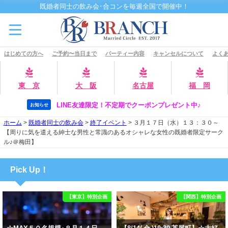
既婚者同士の飲み会･合コンを毎週全国で開催中！
はじめての方へ
ご予約〜当日まで
パーティー内容
キャンセルについて
よくあ
東 京
大 阪
名古屋
福 岡
LINE友達限定！不定期でクーポンプレゼント中♪
お知らせ
ホーム
>
既婚者同士の飲み会
>
終了イベント
>
３月１７日（水）１３：３０～
【周りに気を遣える紳士な男性と常識のあるオシャレな女性の既婚者限定サーク
ル♪＠梅田】
Pick Up！
【東京】特別企画
【関西】特別企画