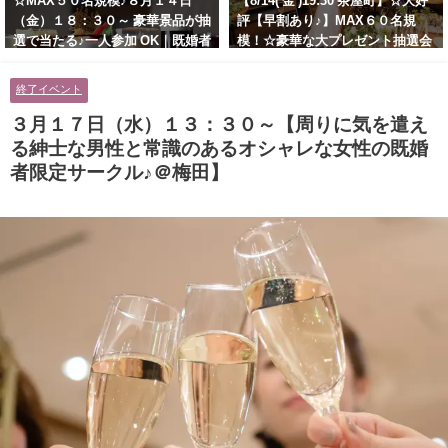
☆MAX５０名規模♪８月１４日
【8/14( 金 )19:30 茶屋町】☆大好
（金）１８：３０～ 豪華景品が抽
評【早割あり♪】MAX６０名規
選で当たる♪一人参加 OK｜既婚者
模！☆豪華な大プレゼント抽選会
交流会｜早割受付中♪【お小遣い
あり！！【紳士的で清潔感のある
に余裕のある健康的なオシャレ男
男性とオシャレ好きで落ち着いた
終了イベント
性と美容好きで優しさのある大人
大人女性の既婚者限定ビッグパー
女性の既婚者限定ビッグパーティ
ティー♪＠茶屋町】
３月１７日（水）１３：３０～【周りに気を遣え
ー♪＠池袋】
る紳士な男性と常識のあるオシャレな女性の既婚
者限定サークル♪＠梅田】