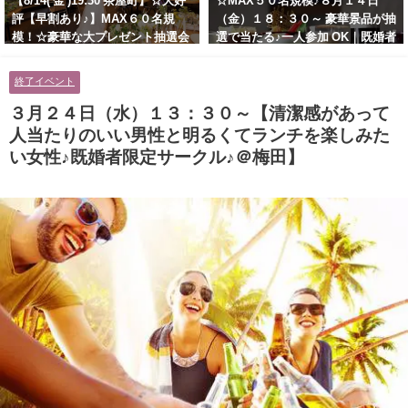
【8/14( 金 )19:30 茶屋町】☆大好
☆MAX５０名規模♪８月１４日
評【早割あり♪】MAX６０名規
（金）１８：３０～ 豪華景品が抽
模！☆豪華な大プレゼント抽選会
選で当たる♪一人参加 OK｜既婚者
あり！！【紳士的で清潔感のある
交流会｜早割受付中♪【お小遣い
男性とオシャレ好きで落ち着いた
に余裕のある健康的なオシャレ男
終了イベント
大人女性の既婚者限定ビッグパー
性と美容好きで優しさのある大人
ティー♪＠茶屋町】
女性の既婚者限定ビッグパーティ
３月２４日（水）１３：３０～【清潔感があって
ー♪＠池袋】
人当たりのいい男性と明るくてランチを楽しみた
い女性♪既婚者限定サークル♪＠梅田】