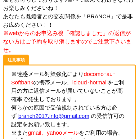
お楽しみくださいね！
あなたも既婚者との交友関係を「BRANCH」で是非
お広めください！！
※webからのお申込み後「確認しました」の返信が
ない方はご予約を取り消しますのでご注意下さいま
せ。
注意事項
※迷惑メール対策強化により
docomo･au･
Softbank
の携帯メール、
icloud･hotmail
をご利
用の方に返信メールが届いていないことが高
確率で発生しております 。
何らかの原因で受信規制されている方は必
ず
branch2017.info@gmail.com
の受信許可の
設定をお願い致します。
※また
gmail、yahooメール
をご利用の場合、