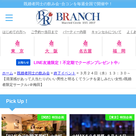
既婚者同士の飲み会･合コンを毎週全国で開催中！
はじめての方へ
ご予約〜当日まで
パーティー内容
キャンセルについて
よくあ
東 京
大 阪
名古屋
福 岡
LINE友達限定！不定期でクーポンプレゼント中♪
お知らせ
ホーム
>
既婚者同士の飲み会
>
終了イベント
>
３月２４日（水）１３：３０～
【清潔感があって人当たりのいい男性と明るくてランチを楽しみたい女性♪既婚
者限定サークル♪＠梅田】
Pick Up！
【関西】特別企画
【東京】特別企画