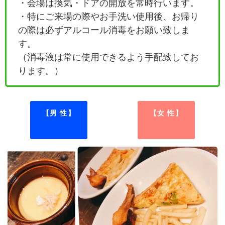
・会場は換気・ドアの開放を常時行います。
・特にご来場の際やお手洗い使用後、お帰り
の際は必ずアルコール消毒をお願い致しま
す。
（消毒液は常に使用できるよう手配致してお
ります。）
【男 性】
【女 性】