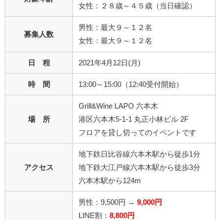
女性：２８歳～４５歳（当日確認）
男性：最大９～１２名
募集人数
女性：最大９～１２名
日 程
2021年4月12日(月)
時 間
13:00～15:00（12:40受付開始）
Grill&Wine LAPO 六本木
場 所
港区六本木5-1-1 丸正小林ビル 2F
フロアを貸し切ってのイベントです
地下鉄日比谷線六本木駅から徒歩1分
アクセス
地下鉄大江戸線六本木駅から徒歩3分
六本木駅から124m
男性：9,500円 →
9,000円
LINE割：
8,800円