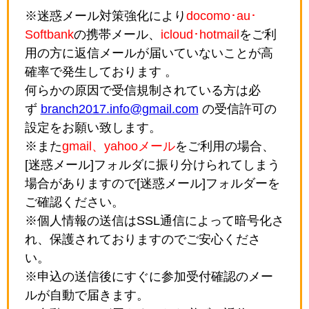
※迷惑メール対策強化により
docomo･au･
Softbank
の携帯メール、
icloud･hotmail
をご利
用の方に返信メールが届いていないことが高
確率で発生しております 。
何らかの原因で受信規制されている方は必
ず
branch2017.info@gmail.com
の受信許可の
設定をお願い致します。
※また
gmail、yahooメール
をご利用の場合、
[迷惑メール]フォルダに振り分けられてしまう
場合がありますので[迷惑メール]フォルダーを
ご確認ください。
※個人情報の送信はSSL通信によって暗号化さ
れ、保護されておりますのでご安心くださ
い。
※申込の送信後にすぐに参加受付確認のメー
ルが自動で届きます。