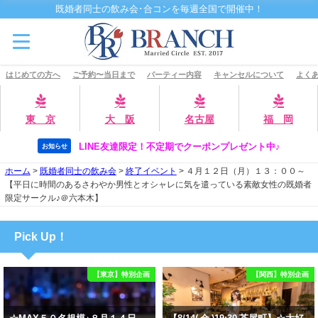
既婚者同士の飲み会･合コンを毎週全国で開催中！
はじめての方へ
ご予約〜当日まで
パーティー内容
キャンセルについて
よくあ
東 京
大 阪
名古屋
福 岡
LINE友達限定！不定期でクーポンプレゼント中♪
お知らせ
ホーム
>
既婚者同士の飲み会
>
終了イベント
>
４月１２日（月）１３：００～
【平日に時間のあるさわやか男性とオシャレに気を遣っている素敵女性の既婚者
限定サークル♪＠六本木】
Pick Up！
【東京】特別企画
【関西】特別企画