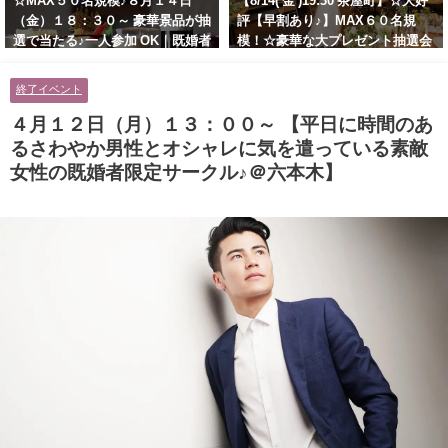
☆MAX５０名規模♪８月１４日
【8/14( 金 )19:30 茶屋町】☆大好
（金）１８：３０～ 豪華景品が抽
評【早割あり♪】MAX６０名規
選で当たる♪一人参加 OK｜既婚者
模！☆豪華な大プレゼント抽選会
交流会｜早割受付中♪【お小遣い
あり！！【紳士的で清潔感のある
に余裕のある健康的なオシャレ男
男性とオシャレ好きで落ち着いた
終了イベント
性と美容好きで優しさのある大人
大人女性の既婚者限定ビッグパー
女性の既婚者限定ビッグパーティ
ティー♪＠茶屋町】
４月１２日（月）１３：００～ 【平日に時間のあ
ー♪＠池袋】
るさわやか男性とオシャレに気を遣っている素敵
女性の既婚者限定サークル♪＠六本木】