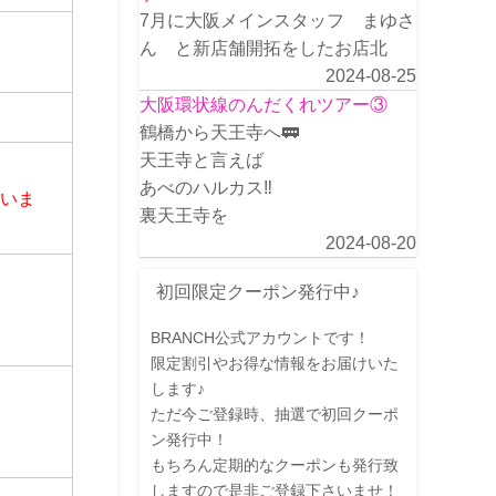
7月に大阪メインスタッフ まゆさ
ん と新店舗開拓をしたお店北
2024-08-25
大阪環状線のんだくれツアー③
鶴橋から天王寺へ🚃
天王寺と言えば
あべのハルカス‼️
さいま
裏天王寺を
2024-08-20
初回限定クーポン発行中♪
BRANCH公式アカウントです！
限定割引やお得な情報をお届けいた
します♪
ただ今ご登録時、抽選で初回クーポ
ン発行中！
もちろん定期的なクーポンも発行致
しますので是非ご登録下さいませ！