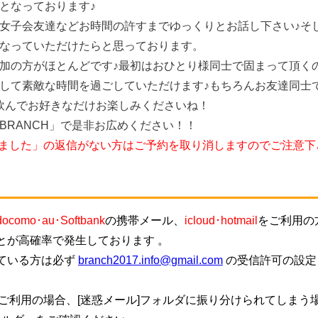
となっております♪
女子会友達などお時間の許すまでゆっくりとお話し下さい♪そ
なっていただけたらと思っております。
加の方がほとんどです♪最初はおひとり様同士で固まって頂く
して素敵な時間を過ごしていただけます♪もちろんお友達同士
飲んでお好きなだけお楽しみくださいね！
BRANCH」で是非お広めください！！
しました」の返信がない方はご予約を取り消しますのでご注意下
docomo･au･Softbank
の携帯メール、
icloud･hotmail
をご利用の
とが高確率で発生しております 。
ている方は必ず
branch2017.info@gmail.com
の受信許可の設定
ご利用の場合、[迷惑メール]フォルダに振り分けられてしまう