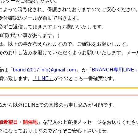
ォルダーをご確認ください。
信によって暗号化され、保護されておりますのでご安心ください
受付確認のメールが自動で届きます。
必ずご返信して頂きますようお願いいたします。
加頂けない事があります。）
は、以下の事が考えられますので、ご確認をお願いします。
でのお申し込みを避けていただくようお願いいたします。メー
。
合は
「branch2017.info@gmail.com
」 か
「BRANCH専用LINE
願い致します。
「LINE」
が今のところ一番確実です。
から以外にLINEでの直接のお申し込みが可能です。
加希望日・開催地
」を記入の上直接メッセージをお送りくださ
クになっておりますのでどうぞご安心下さいませ。