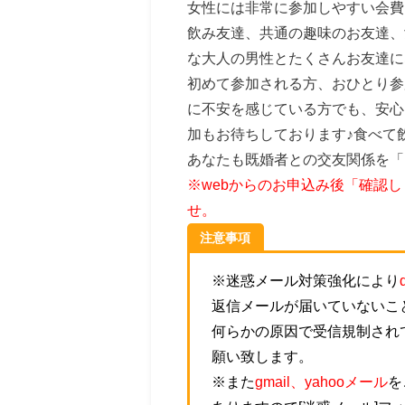
女性には非常に参加しやすい会費
飲み友達、共通の趣味のお友達、
な大人の男性とたくさんお友達に
初めて参加される方、おひとり参
に不安を感じている方でも、安心
加もお待ちしております♪食べて
あなたも既婚者との交友関係を「
※webからのお申込み後「確認
せ。
注意事項
※迷惑メール対策強化により
返信メールが届いていないこ
何らかの原因で受信規制され
願い致します。
※また
gmail、yahooメール
を