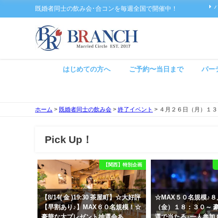
既婚者同士の飲み会･合コンを毎週全国で開催中！
はじめての方へ
ご予約〜当日まで
パー
ホーム
>
既婚者同士の飲み会
>
終了イベント
>
４月２６日（月）１３
Pick Up！
【関西】特別企画
【8/14( 金 )19:30 茶屋町】☆大好評
☆MAX５０名規模♪
【早割あり♪】MAX６０名規模！☆
（金）１８：３０～ 
豪華な大プレゼント抽選会あ
選で当たる♪一人参加 