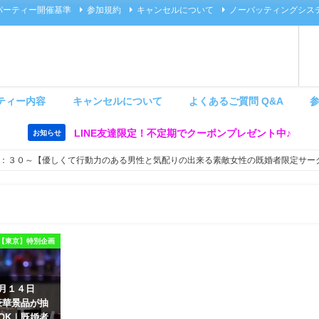
パーティー開催基準
参加規約
キャンセルについて
ノーバッティングシス
ティー内容
キャンセルについて
よくあるご質問 Q&A
LINE友達限定！不定期でクーポンプレゼント中♪
お知らせ
：３０～【優しくて行動力のある男性と気配りの出来る素敵女性の既婚者限定サー
【東京】特別企画
８月１４日
豪華景品が抽
OK｜既婚者