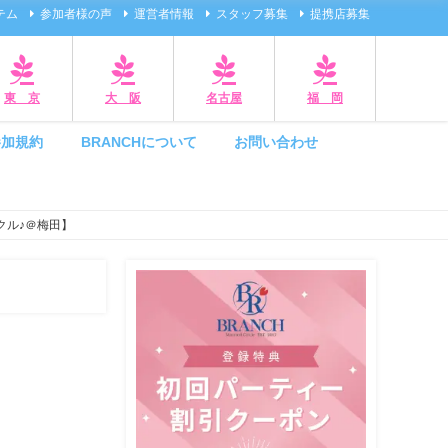
テム
参加者様の声
運営者情報
スタッフ募集
提携店募集
東 京
大 阪
名古屋
福 岡
参加規約
BRANCHについて
お問い合わせ
クル♪＠梅田】