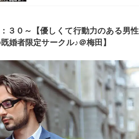
【お小遣いに
シャレ男性
ある大人女
パーティー♪
３：３０～【優しくて行動力のある男性
既婚者限定サークル♪＠梅田】