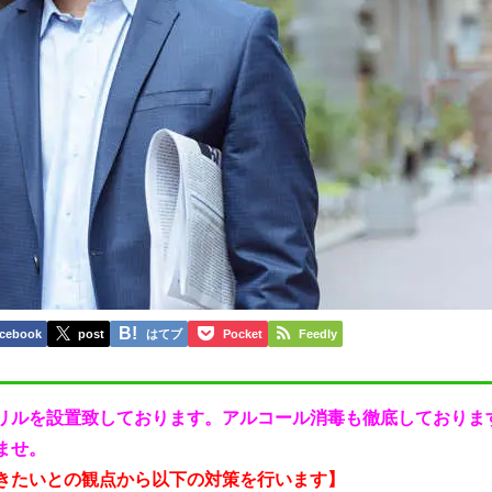
cebook
post
はてブ
Pocket
Feedly
リルを設置致しております。アルコール消毒も徹底しておりま
ませ。
きたいとの観点から以下の対策を行います】