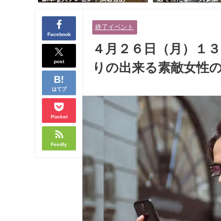
り！！【紳士的で清潔感のある男
交流会｜早割受付中♪
性とオシャレ好きで落ち着いた大
余裕のある健康的なオ
終了イベント
人女性の既婚者限定ビッグパーテ
と美容好きで優しさの
Facebook
ィー♪＠茶屋町】
性の既婚者限定ビッグ
４月２６日（月）１
＠池袋】
post
りの出来る素敵女性の
はてブ
Pocket
Feedly