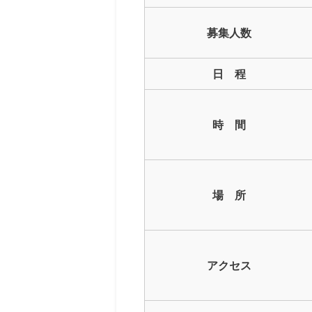
募集人数
日 程
時 間
場 所
アクセス