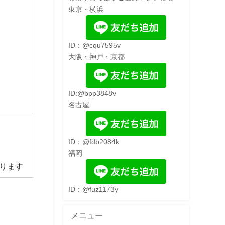
東京・横浜
ID：@cqu7595v
大阪・神戸・京都
ID:@bpp3848v
名古屋
ID：@fdb2084k
福岡
ります
ID：@fuz1173y
メニュー