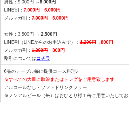
男性：9,000円 →
8,000円
LINE割：
7,000円
→6,000円
メルマガ割：
7,000円
→6,000円
女性：3,500円 →
2,500円
LINE割
（LINEからのお申込みで）
：
1,200円
→800円
メルマガ割：
1,200円
→800円
割引については
コチラ
6品のテーブル毎に提供コース料理♪
※すべての大皿に取箸またはトングをご用意致します
アルコールなし・ソフトドリンクフリー
※ノンアルビール（缶）はおひとり様１缶ご用意いたしてお