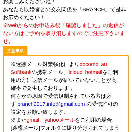
お楽しみくださいね！
あなたも既婚者との交友関係を「BRANCH」で是非
お広めください！！
※webからのお申込み後「確認しました」の返信が
ない方はご予約を取り消しますのでご注意下さいま
せ。
注意事項
※迷惑メール対策強化により
docomo･au･
Softbank
の携帯メール、
icloud･hotmail
をご利
用の方に返信メールが届いていないことが高
確率で発生しております 。
何らかの原因で受信規制されている方は必
ず
branch2017.info@gmail.com
の受信許可の
設定をお願い致します。
※また
gmail、yahooメール
をご利用の場合、
[迷惑メール]フォルダに振り分けられてしまう