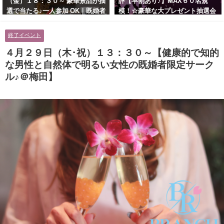
（金）１８：３０～ 豪華景品が抽
評【早割あり♪】MAX６０名規
選で当たる♪一人参加 OK｜既婚者
模！☆豪華な大プレゼント抽選会
交流会｜早割受付中♪【お小遣い
あり！！【紳士的で清潔感のある
に余裕のある健康的なオシャレ男
男性とオシャレ好きで落ち着いた
終了イベント
性と美容好きで優しさのある大人
大人女性の既婚者限定ビッグパー
女性の既婚者限定ビッグパーティ
ティー♪＠茶屋町】
４月２９日（木･祝）１３：３０～【健康的で知的
ー♪＠池袋】
な男性と自然体で明るい女性の既婚者限定サーク
ル♪＠梅田】