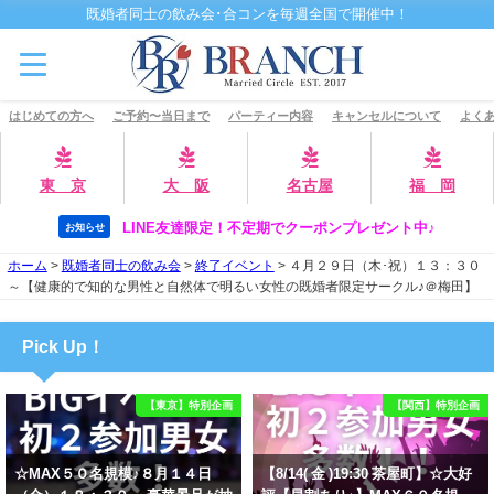
既婚者同士の飲み会･合コンを毎週全国で開催中！
はじめての方へ
ご予約〜当日まで
パーティー内容
キャンセルについて
よくあ
東 京
大 阪
名古屋
福 岡
LINE友達限定！不定期でクーポンプレゼント中♪
お知らせ
ホーム
>
既婚者同士の飲み会
>
終了イベント
>
４月２９日（木･祝）１３：３０
～【健康的で知的な男性と自然体で明るい女性の既婚者限定サークル♪＠梅田】
Pick Up！
【東京】特別企画
【関西】特別企画
☆MAX５０名規模♪８月１４日
【8/14( 金 )19:30 茶屋町】☆大好