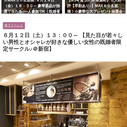
☆MAX５０名規模♪８月１４日
【8/14( 金 )19:30 茶屋町】☆大好
（金）１８：３０～ 豪華景品が抽
評【早割あり♪】MAX６０名規
選で当たる♪一人参加 OK｜既婚者
模！☆豪華な大プレゼント抽選会
交流会｜早割受付中♪【お小遣い
あり！！【紳士的で清潔感のある
に余裕のある健康的なオシャレ男
男性とオシャレ好きで落ち着いた
終了イベント
性と美容好きで優しさのある大人
大人女性の既婚者限定ビッグパー
女性の既婚者限定ビッグパーティ
ティー♪＠茶屋町】
６月１２日（土）１３：００～ 【見た目が若々し
ー♪＠池袋】
い男性とオシャレが好きな優しい女性の既婚者限
定サークル♪＠新宿】