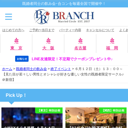
既婚者同士の飲み会･合コンを毎週全国で開催中！
はじめての方へ
ご予約〜当日まで
パーティー内容
キャンセルについて
よくあ
東 京
大 阪
名古屋
福 岡
LINE友達限定！不定期でクーポンプレゼント中♪
お知らせ
ホーム
>
既婚者同士の飲み会
>
終了イベント
>
６月１２日（土）１３：００～
【見た目が若々しい男性とオシャレが好きな優しい女性の既婚者限定サークル♪
＠新宿】
Pick Up！
【東京】特別企画
【関西】特別企画