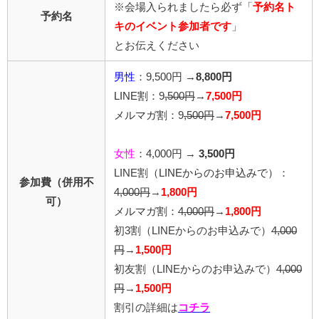
※会場入られましたら必ず「
予約名ト
予約名
キのイベント参加者です
」
とお伝えください
男性
：9,500円 →
8,800円
LINE割：
9
,500円
→
7,500円
メルマガ割：
9
,500円
→
7,500円
女性
：4,000円 →
3,500円
LINE割
（LINEからのお申込みで）
：
参加費（併用不
4,0
00円
→
1,800円
可）
メルマガ割：
4,000円
→
1,800円
初3割（LINEからのお申込みで）
4,000
円
→
1,500円
初友割（LINEからのお申込みで）
4,000
円
→
1,500円
割引の詳細は
コチラ