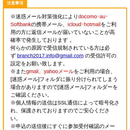
注意事項
※迷惑メール対策強化により
docomo･au･
Softbank
の携帯メール、
icloud･hotmail
をご利
用の方に返信メールが届いていないことが高
確率で発生しております 。
何らかの原因で受信規制されている方は必
ず
branch2017.info@gmail.com
の受信許可の
設定をお願い致します。
※また
gmail、yahooメール
をご利用の場合、
[迷惑メール]フォルダに振り分けられてしまう
場合がありますので[迷惑メール]フォルダーを
ご確認ください。
※個人情報の送信はSSL通信によって暗号化さ
れ、保護されておりますのでご安心くださ
い。
※申込の送信後にすぐに参加受付確認のメー