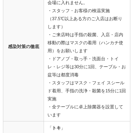
会場に入れません。
・スタッフ・お客様の検温実施
（37.5℃以上ある方のご入店はお断り
します）
・ご来店時は手指の殺菌、入店・店内
移動の際はマスクの着用（ハンカチ使
感染対策の徹底
用）をお願いします
・ドアノブ・取っ手・洗面台・トイ
レ・レジ等は30分に1回、テーブル・お
盆等は都度消毒
・スタッフはマスク・フェイ スシール
ド着用、手指の洗浄・殺菌を15分に1回
実施
・全テーブルに卓上除菌器を設置して
います
「
トキ
」