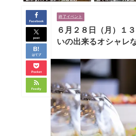
り！！【紳士的で清潔感のある男
交流会｜早割受付中♪
性とオシャレ好きで落ち着いた大
余裕のある健康的なオ
終了イベント
人女性の既婚者限定ビッグパーテ
と美容好きで優しさの
Facebook
ィー♪＠茶屋町】
性の既婚者限定ビッグ
６月２８日（月）１３
＠池袋】
post
いの出来るオシャレな
はてブ
Pocket
Feedly