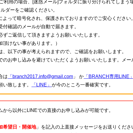
ご利用の場合、[迷惑メール]フォルダに振り分けられてしまう
ォルダーをご確認ください。
信によって暗号化され、保護されておりますのでご安心ください
受付確認のメールが自動で届きます。
必ずご返信して頂きますようお願いいたします。
加頂けない事があります。）
は、以下の事が考えられますので、ご確認をお願いします。
でのお申し込みを避けていただくようお願いいたします。メー
。
合は
「branch2017.info@gmail.com
」 か
「BRANCH専用LINE
願い致します。
「LINE」
が今のところ一番確実です。
から以外にLINEでの直接のお申し込みが可能です。
加希望日・開催地
」を記入の上直接メッセージをお送りくださ