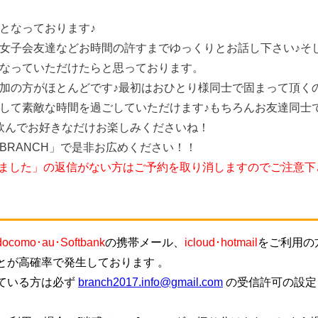
となっております♪
女子会友達などお時間の許すまでゆっくりとお話し下さい♪そ
なっていただけたらと思っております。
加の方がほとんどです♪最初はおひとり様同士で固まって頂く
して素敵な時間を過ごしていただけます♪もちろんお友達同士
飲んでお好きなだけお楽しみくださいね！
BRANCH」で是非お広めください！！
しました」の返信がない方はご予約を取り消しますのでご注意下
docomo･au･Softbank
の携帯メール、
icloud･hotmail
をご利用の
とが高確率で発生しております 。
ている方は必ず
branch2017.info@gmail.com
の受信許可の設定