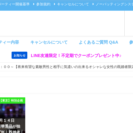
パーティー開催基準
参加規約
キャンセルについて
ノーバッティングシス
ティー内容
キャンセルについて
よくあるご質問 Q&A
LINE友達限定！不定期でクーポンプレゼント中♪
お知らせ
：００～【将来有望な素敵男性と相手に気遣いの出来るオシャレな女性の既婚者限
【東京】特別企画
８月１４日
豪華景品が抽
OK｜既婚者