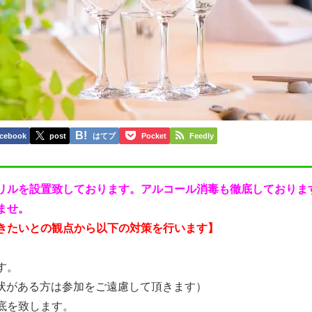
cebook
post
はてブ
Pocket
Feedly
リルを設置致しております。アルコール消毒も徹底しておりま
ませ。
きたいとの観点から以下の対策を行います】
す。
症状がある方は参加をご遠慮して頂きます）
底を致します。