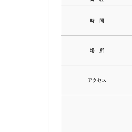
時 間
場 所
アクセス