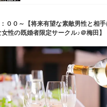
【お小遣いに
シャレ男性
ある大人女
パーティー♪
：００～【将来有望な素敵男性と相手
女性の既婚者限定サークル♪＠梅田】