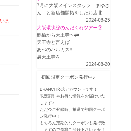
7月に大阪メインスタッフ まゆさ
ん と新店舗開拓をしたお店北
2024-08-25
さいま
大阪環状線のんだくれツアー③
鶴橋から天王寺へ🚃
天王寺と言えば
あべのハルカス‼️
裏天王寺を
2024-08-20
初回限定クーポン発行中♪
BRANCH公式アカウントです！
限定割引やお得な情報をお届けいた
します♪
ただ今ご登録時、抽選で初回クーポ
ン発行中！
もちろん定期的なクーポンも発行致
しますので是非ご登録下さいませ！