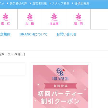
テム
参加者様の声
運営者情報
スタッフ募集
提携店募集
東 京
大 阪
名古屋
福 岡
参加規約
BRANCHについて
お問い合わせ
定サークル♪＠梅田】