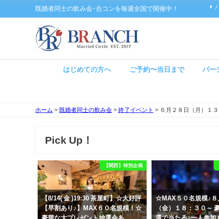
既婚者同士の飲み会･合コンを毎週全国で開催中！
はじめての方へ
ご予約〜当日まで
パー
ホーム
>
既婚者同士の飲み会
>
終了イベント
>
６月２８日（月）１３
Pick Up！
【関西】特別企画
【8/14( 金 )19:30 茶屋町】☆大好評
☆MAX５０名規模♪
【早割あり♪】MAX６０名規模！☆
（金）１８：３０～ 
豪華な大プレゼント抽選会あ
選で当たる♪一人参加 