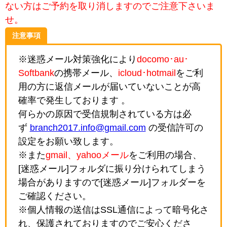
ない方はご予約を取り消しますのでご注意下さいま
せ。
注意事項
※迷惑メール対策強化により
docomo･au･
Softbank
の携帯メール、
icloud･hotmail
をご利
用の方に返信メールが届いていないことが高
確率で発生しております 。
何らかの原因で受信規制されている方は必
ず
branch2017.info@gmail.com
の受信許可の
設定をお願い致します。
※また
gmail、yahooメール
をご利用の場合、
[迷惑メール]フォルダに振り分けられてしまう
場合がありますので[迷惑メール]フォルダーを
ご確認ください。
※個人情報の送信はSSL通信によって暗号化さ
れ、保護されておりますのでご安心くださ