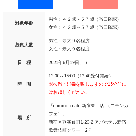
男性：４２歳～５７歳（当日確認）
対象年齢
女性：４２歳～５７歳（当日確認）
男性：最大９名程度
募集人数
女性：最大９名程度
日 程
2021年6月19日(土)
13:00～15:00（12:40受付開始）
時 間
※検温・消毒を致しますので15分前に
はお越しください。
「common cafe 新宿東口店 （コモンカ
フェ）」
場 所
新宿区歌舞伎町1-20-2 アパホテル新宿
歌舞伎町タワー 2Ｆ