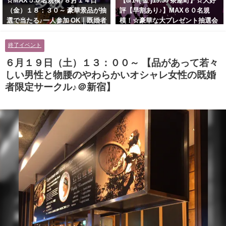
☆MAX５０名規模♪８月１４日
【8/14( 金 )19:30 茶屋町】☆大好
（金）１８：３０～ 豪華景品が抽
評【早割あり♪】MAX６０名規
選で当たる♪一人参加 OK｜既婚者
模！☆豪華な大プレゼント抽選会
交流会｜早割受付中♪【お小遣い
あり！！【紳士的で清潔感のある
に余裕のある健康的なオシャレ男
男性とオシャレ好きで落ち着いた
終了イベント
性と美容好きで優しさのある大人
大人女性の既婚者限定ビッグパー
女性の既婚者限定ビッグパーティ
ティー♪＠茶屋町】
６月１９日（土）１３：００～ 【品があって若々
ー♪＠池袋】
しい男性と物腰のやわらかいオシャレ女性の既婚
者限定サークル♪＠新宿】