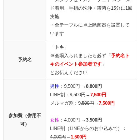
ド着用、手指の洗浄・殺菌を15分に1回
実施
・全テーブルに卓上除菌器を設置して
います
「
トキ
」
※会場入られましたら必ず「
予約名ト
予約名
キのイベント参加者です
」
とお伝えください
男性
：9,500円 →
8,800円
LINE割：9
,500円
→
7,500円
メルマガ割：9
,500円
→
7,500円
参加費（併用不
女性
：4,000円 →
3,500円
可）
LINE割
（LINEからのお申込みで）
：
4,0
00円
→
1,500円