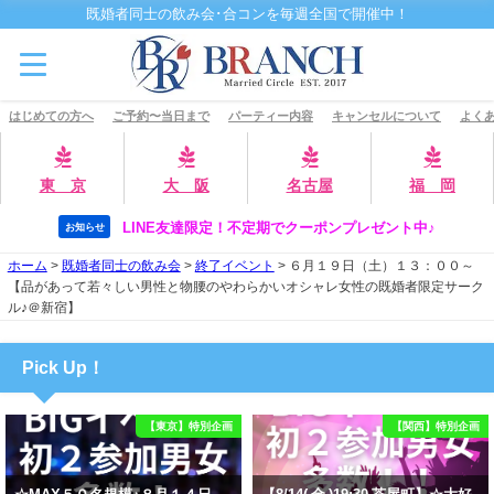
既婚者同士の飲み会･合コンを毎週全国で開催中！
はじめての方へ
ご予約〜当日まで
パーティー内容
キャンセルについて
よくあ
東 京
大 阪
名古屋
福 岡
LINE友達限定！不定期でクーポンプレゼント中♪
お知らせ
ホーム
>
既婚者同士の飲み会
>
終了イベント
>
６月１９日（土）１３：００～
【品があって若々しい男性と物腰のやわらかいオシャレ女性の既婚者限定サーク
ル♪＠新宿】
Pick Up！
【東京】特別企画
【関西】特別企画