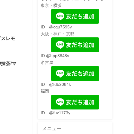
東京・横浜
ID：@cqu7595v
大阪・神戸・京都
ピスレモ
ID:@bpp3848v
名古屋
抹茶/マ
ID：@fdb2084k
福岡
ID：@fuz1173y
メニュー