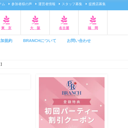
テム
参加者様の声
運営者情報
スタッフ募集
提携店募集
東 京
大 阪
名古屋
福 岡
参加規約
BRANCHについて
お問い合わせ
田】