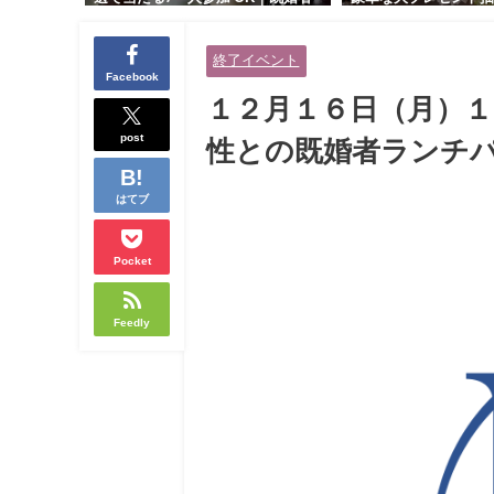
交流会｜早割受付中♪【お小遣いに
り！！【紳士的で清潔
余裕のある健康的なオシャレ男性
性とオシャレ好きで落
終了イベント
と美容好きで優しさのある大人女
人女性の既婚者限定ビ
Facebook
性の既婚者限定ビッグパーティー♪
ィー♪＠茶屋町】
１２月１６日（月）
＠池袋】
post
性との既婚者ランチパ
はてブ
Pocket
Feedly