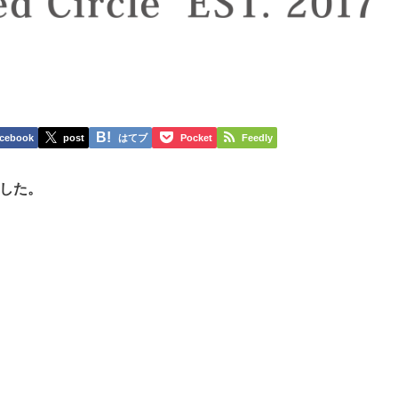
cebook
post
はてブ
Pocket
Feedly
した。