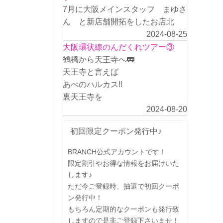
7月に大阪メインスタッフ まゆさ
ん と新店舗開拓をしたお店北
2024-08-25
大阪環状線のんだくれツアー③
鶴橋から天王寺へ🚃
天王寺と言えば
あべのハルカス‼️
裏天王寺を
2024-08-20
初回限定クーポン発行中♪
BRANCH公式アカウントです！
限定割引やお得な情報をお届けいた
します♪
ただ今ご登録時、抽選で初回クーポ
ン発行中！
もちろん定期的なクーポンも発行致
しますので是非ご登録下さいませ！