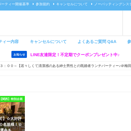
パーティー開催基準
参加規約
キャンセルについて
ノーバッティングシス
ティー内容
キャンセルについて
よくあるご質問 Q&A
LINE友達限定！不定期でクーポンプレゼント中♪
お知らせ
３：００～【若々しくて清潔感のある紳士男性との既婚者ランチパーティー♪＠梅
【関西】特別企画
 茶屋町】☆大好評
６０名規模！☆
選会あ