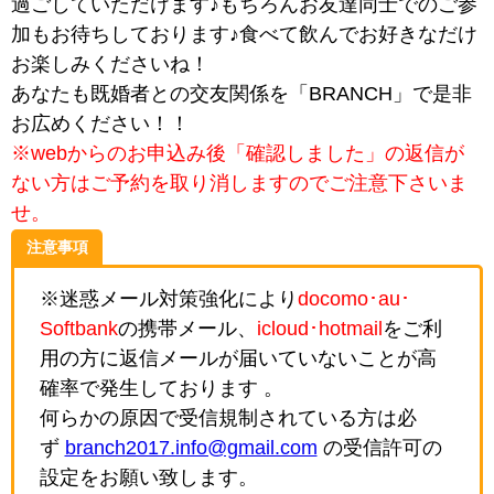
過ごしていただけます♪もちろんお友達同士でのご参
加もお待ちしております♪食べて飲んでお好きなだけ
お楽しみくださいね！
あなたも既婚者との交友関係を「BRANCH」で是非
お広めください！！
※webからのお申込み後「確認しました」の返信が
ない方はご予約を取り消しますのでご注意下さいま
せ。
注意事項
※迷惑メール対策強化により
docomo･au･
Softbank
の携帯メール、
icloud･hotmail
をご利
用の方に返信メールが届いていないことが高
確率で発生しております 。
何らかの原因で受信規制されている方は必
ず
branch2017.info@gmail.com
の受信許可の
設定をお願い致します。