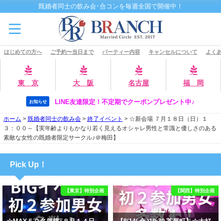
既婚者同士の飲み会･合コンを毎週全国で開催中！
はじめての方へ
ご予約〜当日まで
パーティー内容
キャンセルについて
よくあ
東 京
大 阪
名古屋
福 岡
LINE友達限定！不定期でクーポンプレゼント中♪
お知らせ
ホーム
>
既婚者同士の飲み会
>
終了イベント
>
☆新会場 ７月１８日（日）１
３：００～【実年齢よりもかなり若く見えるオシャレ男性と常識と優しさのある
素敵な女性の既婚者限定サークル♪＠梅田】
Pick Up！
【東京】特別企画
【関西】特別企画