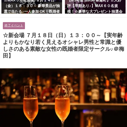
☆MAX５０名規模♪８月１４日
【8/14( 金 )19:30 茶屋町】☆大好
（金）１８：３０～ 豪華景品が抽
評【早割あり♪】MAX６０名規
選で当たる♪一人参加 OK｜既婚者
模！☆豪華な大プレゼント抽選会
交流会｜早割受付中♪【お小遣い
あり！！【紳士的で清潔感のある
に余裕のある健康的なオシャレ男
男性とオシャレ好きで落ち着いた
終了イベント
性と美容好きで優しさのある大人
大人女性の既婚者限定ビッグパー
女性の既婚者限定ビッグパーティ
ティー♪＠茶屋町】
☆新会場 ７月１８日（日）１３：００～【実年齢
ー♪＠池袋】
よりもかなり若く見えるオシャレ男性と常識と優
しさのある素敵な女性の既婚者限定サークル♪＠梅
田】