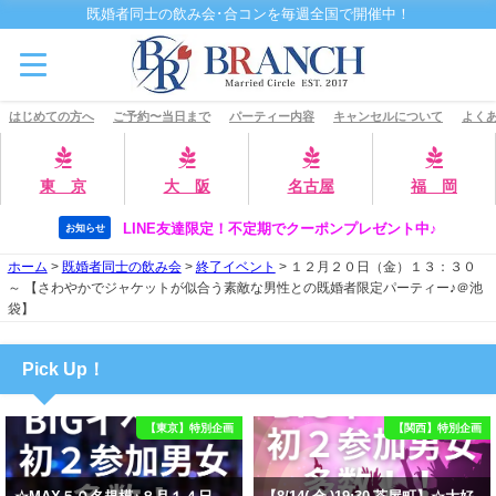
既婚者同士の飲み会･合コンを毎週全国で開催中！
はじめての方へ
ご予約〜当日まで
パーティー内容
キャンセルについて
よくあ
東 京
大 阪
名古屋
福 岡
LINE友達限定！不定期でクーポンプレゼント中♪
お知らせ
ホーム
>
既婚者同士の飲み会
>
終了イベント
>
１２月２０日（金）１３：３０
～ 【さわやかでジャケットが似合う素敵な男性との既婚者限定パーティー♪＠池
袋】
Pick Up！
【東京】特別企画
【関西】特別企画