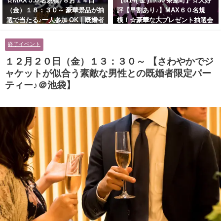
☆MAX５０名規模♪８月１４日
【8/14( 金 )19:30 茶屋町】☆大好
（金）１８：３０～ 豪華景品が抽
評【早割あり♪】MAX６０名規
選で当たる♪一人参加 OK｜既婚者
模！☆豪華な大プレゼント抽選会
交流会｜早割受付中♪【お小遣い
あり！！【紳士的で清潔感のある
に余裕のある健康的なオシャレ男
男性とオシャレ好きで落ち着いた
終了イベント
性と美容好きで優しさのある大人
大人女性の既婚者限定ビッグパー
女性の既婚者限定ビッグパーティ
ティー♪＠茶屋町】
１２月２０日（金）１３：３０～ 【さわやかでジ
ー♪＠池袋】
ャケットが似合う素敵な男性との既婚者限定パー
ティー♪＠池袋】