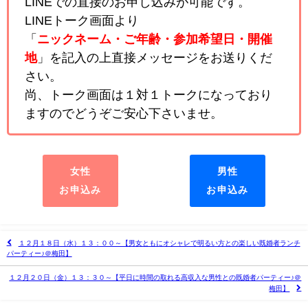
LINEでの直接のお申し込みが可能です。
LINEトーク画面より
「
ニックネーム・ご年齢・参加希望日・開催
地
」を記入の上直接メッセージをお送りくだ
さい。
尚、トーク画面は１対１トークになっており
ますのでどうぞご安心下さいませ。
女性
男性
お申込み
お申込み
１２月１８日（水）１３：００～【男女ともにオシャレで明るい方との楽しい既婚者ランチ
パーティー♪＠梅田】
１２月２０日（金）１３：３０～【平日に時間の取れる高収入な男性との既婚者パーティー♪＠
梅田】