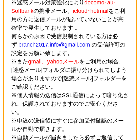
※迷惑メール対策強化により
docomo･au･
Softbank
の携帯メール、
icloud･hotmail
をご利
用の方に返信メールが届いていないことが高
確率で発生しております 。
何らかの原因で受信規制されている方は必
ず
branch2017.info@gmail.com
の受信許可の
設定をお願い致します。
※また
gmail、yahooメール
をご利用の場合、
[迷惑メール]フォルダに振り分けられてしまう
場合がありますので[迷惑メール]フォルダーを
ご確認ください。
※個人情報の送信はSSL通信によって暗号化さ
れ、保護されておりますのでご安心くださ
い。
※申込の送信後にすぐに参加受付確認のメー
ルが自動で届きます。
※自動メールが届きましたら必ずご返信して