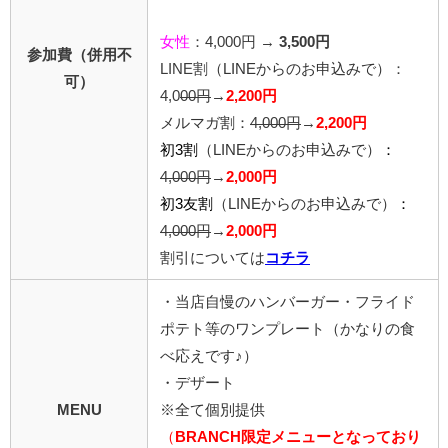
女性
：4,000円 →
3,500円
参加費（併用不
LINE割
（LINEからのお申込みで）
：
可）
4,0
00
円
→
2,200円
メルマガ割：
4,000円
→
2,200円
初3割
（LINEからのお申込みで）
：
4,000円
→
2,000円
初3友割
（LINEからのお申込みで）
：
4,000円
→
2,000円
割引については
コチラ
・当店自慢のハンバーガー・フライド
ポテト等のワンプレート（かなりの食
べ応えです♪）
・デザート
MENU
※全て個別提供
（
BRANCH限定メニューとなっており