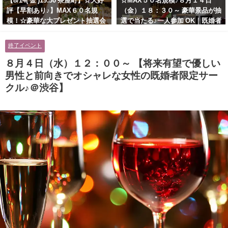
【8/14( 金 )19:30 茶屋町】☆大好
☆MAX５０名規模♪８月１４日
評【早割あり♪】MAX６０名規
（金）１８：３０～ 豪華景品が抽
模！☆豪華な大プレゼント抽選会
選で当たる♪一人参加 OK｜既婚者
あり！！【紳士的で清潔感のある
交流会｜早割受付中♪【お小遣い
男性とオシャレ好きで落ち着いた
に余裕のある健康的なオシャレ男
終了イベント
大人女性の既婚者限定ビッグパー
性と美容好きで優しさのある大人
ティー♪＠茶屋町】
女性の既婚者限定ビッグパーティ
８月４日（水）１２：００～ 【将来有望で優しい
ー♪＠池袋】
男性と前向きでオシャレな女性の既婚者限定サー
クル♪＠渋谷】