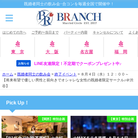
既婚者同士の飲み会･合コンを毎週全国で開催中！
はじめての方へ
ご予約〜当日まで
パーティー内容
キャンセルについて
よくあ
東 京
大 阪
名古屋
福 岡
LINE友達限定！不定期でクーポンプレゼント中♪
お知らせ
ホーム
>
既婚者同士の飲み会
>
終了イベント
>
８月４日（水）１２：００～
【将来有望で優しい男性と前向きでオシャレな女性の既婚者限定サークル♪＠渋
谷】
Pick Up！
【関西】特別企画
【東京】特別企画