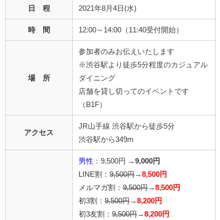
日 程
2021年8月4日(水)
時 間
12:00～14:00（11:40受付開始）
参加者のみお伝えいたします
※渋谷駅より徒歩5分程度のカジュアル
場 所
ダイニング
店舗を貸し切ってのイベントです
（B1F）
JR山手線 渋谷駅から徒歩5分
アクセス
渋谷駅から349m
男性
：9,500円 →
9,000
円
LINE割：
9,500円
→
8,500円
メルマガ割：
9,500円
→
8,500円
初3割：
9,500円
→
8,200円
初3友割：
9,500円
→
8,200円