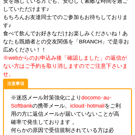
安を感じている方でも、安心して素敵な時間を過ご
していただけます♪
もちろんお友達同士でのご参加もお待ちしておりま
す♪
食べて飲んでお好きなだけお楽しみくださいね！あ
なたも既婚者との交友関係を「BRANCH」で是非お
広めください！！
※webからのお申込み後「確認しました」の返信が
ない方はご予約を取り消しますのでご注意下さいま
せ。
注意事項
※迷惑メール対策強化により
docomo･au･
Softbank
の携帯メール、
icloud･hotmail
をご利
用の方に返信メールが届いていないことが高
確率で発生しております 。
何らかの原因で受信規制されている方は必