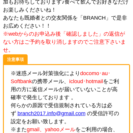
加もお待ちしております♪食べて飲んでお好きなだけ
お楽しみくださいね！
あなたも既婚者との交友関係を「BRANCH」で是非
お広めください！！
※webからのお申込み後「確認しました」の返信が
ない方はご予約を取り消しますのでご注意下さいま
せ。
注意事項
※迷惑メール対策強化により
docomo･au･
Softbank
の携帯メール、
icloud･hotmail
をご利
用の方に返信メールが届いていないことが高
確率で発生しております 。
何らかの原因で受信規制されている方は必
ず
branch2017.info@gmail.com
の受信許可の
設定をお願い致します。
※また
gmail、yahooメール
をご利用の場合、