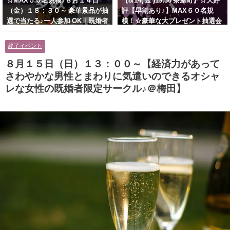
☆MAX５０名規模♪８月１４日
【8/14( 金 )19:30 茶屋町】☆大好
（金）１８：３０～ 豪華景品が抽
評【早割あり♪】MAX６０名規
選で当たる♪一人参加 OK｜既婚者
模！☆豪華な大プレゼント抽選会
交流会｜早割受付中♪【お小遣い
あり！！【紳士的で清潔感のある
に余裕のある健康的なオシャレ男
男性とオシャレ好きで落ち着いた
終了イベント
性と美容好きで優しさのある大人
大人女性の既婚者限定ビッグパー
女性の既婚者限定ビッグパーティ
ティー♪＠茶屋町】
８月１５日（日）１３：００～【経済力があって
ー♪＠池袋】
さわやかな男性とまわりに気遣いのできるオシャ
レな女性の既婚者限定サークル♪＠梅田】