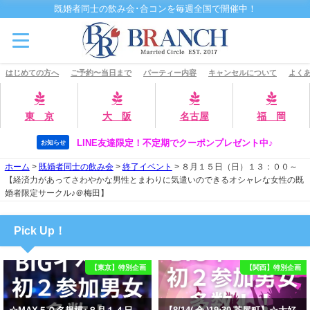
既婚者同士の飲み会･合コンを毎週全国で開催中！
はじめての方へ
ご予約〜当日まで
パーティー内容
キャンセルについて
よくあ
東 京
大 阪
名古屋
福 岡
LINE友達限定！不定期でクーポンプレゼント中♪
お知らせ
ホーム
>
既婚者同士の飲み会
>
終了イベント
>
８月１５日（日）１３：００～
【経済力があってさわやかな男性とまわりに気遣いのできるオシャレな女性の既
婚者限定サークル♪＠梅田】
Pick Up！
【東京】特別企画
【関西】特別企画