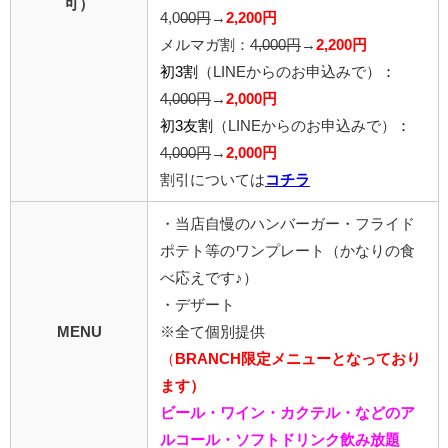
可）
4,0
00
円
→
2,200円
メルマガ割：
4,000円
→
2,200円
初3割
（LINEからのお申込みで）
：
4,000円
→
2,000円
初3友割
（LINEからのお申込みで）
：
4,000円
→
2,000円
割引については
コチラ
・当店自慢のハンバーガー・フライド
ポテト等のワンプレート（かなりの食
べ応えです♪）
・デザート
MENU
※全て個別提供
（
BRANCH限定メニューとなっており
ます）
ビール・ワイン・カクテル・などのア
ルコール・ソフトドリンク飲み放題