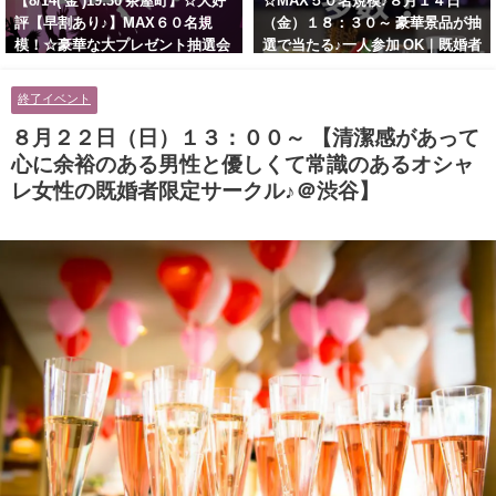
【8/14( 金 )19:30 茶屋町】☆大好
☆MAX５０名規模♪８月１４日
評【早割あり♪】MAX６０名規
（金）１８：３０～ 豪華景品が抽
模！☆豪華な大プレゼント抽選会
選で当たる♪一人参加 OK｜既婚者
あり！！【紳士的で清潔感のある
交流会｜早割受付中♪【お小遣い
男性とオシャレ好きで落ち着いた
に余裕のある健康的なオシャレ男
終了イベント
大人女性の既婚者限定ビッグパー
性と美容好きで優しさのある大人
ティー♪＠茶屋町】
女性の既婚者限定ビッグパーティ
８月２２日（日）１３：００～ 【清潔感があって
ー♪＠池袋】
心に余裕のある男性と優しくて常識のあるオシャ
レ女性の既婚者限定サークル♪＠渋谷】