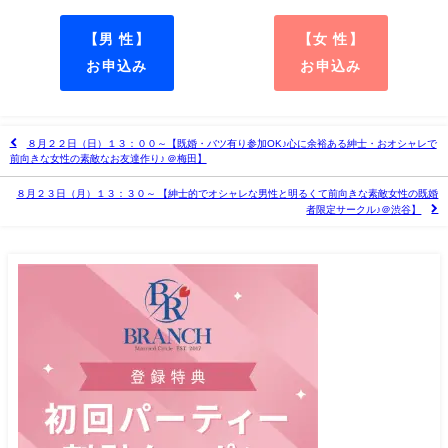
【男 性】
【女 性】
お申込み
お申込み
８月２２日（日）１３：００～【既婚・バツ有り参加OK♪心に余裕ある紳士・おオシャレで
前向きな女性の素敵なお友達作り♪ ＠梅田】
８月２３日（月）１３：３０～ 【紳士的でオシャレな男性と明るくて前向きな素敵女性の既婚
者限定サークル♪＠渋谷】