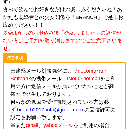
す♪
食べて飲んでお好きなだけお楽しみくださいね！あ
なたも既婚者との交友関係を「BRANCH」で是非お
広めください！！
※webからのお申込み後「確認しました」の返信が
ない方はご予約を取り消しますのでご注意下さいま
せ。
注意事項
※迷惑メール対策強化により
docomo･au･
Softbank
の携帯メール、
icloud･hotmail
をご利
用の方に返信メールが届いていないことが高
確率で発生しております 。
何らかの原因で受信規制されている方は必
ず
branch2017.info@gmail.com
の受信許可の
設定をお願い致します。
※また
gmail、yahooメール
をご利用の場合、