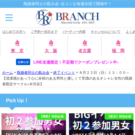
既婚者同士の飲み会･合コンを毎週全国で開催中！
はじめての方へ
ご予約〜当日まで
パーティー内容
キャンセルについて
よくあ
東 京
大 阪
名古屋
福 岡
LINE友達限定！不定期でクーポンプレゼント中♪
お知らせ
ホーム
>
既婚者同士の飲み会
>
終了イベント
>
８月２２日（日）１３：００～
【清潔感があって心に余裕のある男性と優しくて常識のあるオシャレ女性の既婚
者限定サークル♪＠渋谷】
Pick Up！
【関西】特別企画
【東京】特別企画