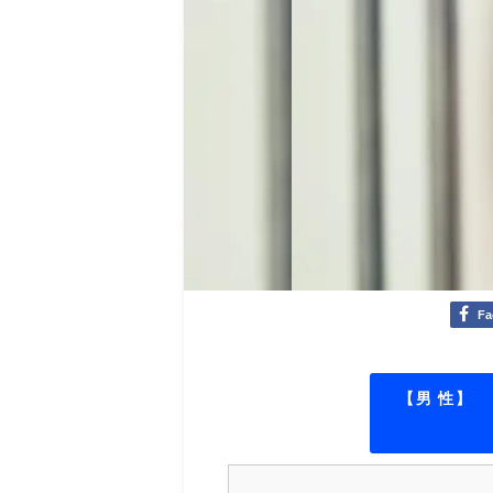
Fa
【男 性】