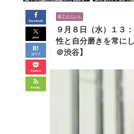
交流会｜早割受付中♪【お小遣いに
り！！【紳士的で清潔
余裕のある健康的なオシャレ男性
性とオシャレ好きで落
終了イベント
と美容好きで優しさのある大人女
人女性の既婚者限定ビ
Facebook
性の既婚者限定ビッグパーティー♪
ィー♪＠茶屋町】
９月８日（水）１３：
＠池袋】
post
性と自分磨きを常にし
＠渋谷】
はてブ
Pocket
Feedly