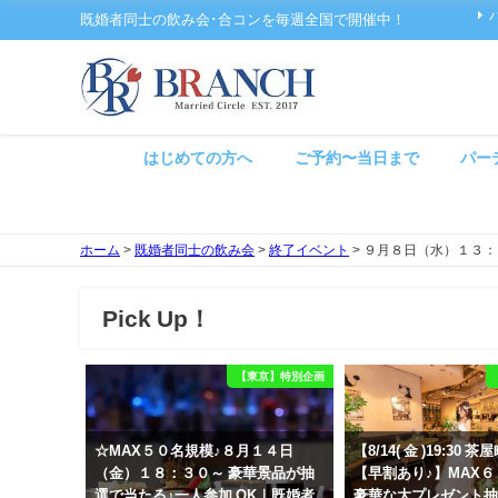
既婚者同士の飲み会･合コンを毎週全国で開催中！
はじめての方へ
ご予約〜当日まで
パー
ホーム
>
既婚者同士の飲み会
>
終了イベント
>
９月８日（水）１３：
Pick Up！
【東京】特別企画
☆MAX５０名規模♪８月１４日
【8/14( 金 )19:30
（金）１８：３０～ 豪華景品が抽
【早割あり♪】MAX
選で当たる♪一人参加 OK｜既婚者
豪華な大プレゼント抽