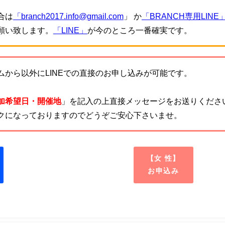
。
合は
「branch2017.info@gmail.com
」 か
「BRANCH専用LINE
願い致します。
「LINE」
が今のところ一番確実です。
から以外にLINEでの直接のお申し込みが可能です。
加希望日・開催地
」を記入の上直接メッセージをお送りくださ
クになっておりますのでどうぞご安心下さいませ。
【女 性】
お申込み