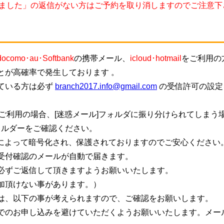
しました」の返信がない方はご予約を取り消しますのでご注意下
docomo･au･Softbank
の携帯メール、
icloud･hotmail
をご利用の
とが高確率で発生しております 。
ている方は必ず
branch2017.info@gmail.com
の受信許可の設定
ご利用の場合、[迷惑メール]フォルダに振り分けられてしまう
ォルダーをご確認ください。
信によって暗号化され、保護されておりますのでご安心ください
受付確認のメールが自動で届きます。
必ずご返信して頂きますようお願いいたします。
加頂けない事があります。）
は、以下の事が考えられますので、ご確認をお願いします。
でのお申し込みを避けていただくようお願いいたします。メー