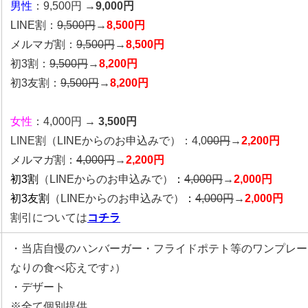
男性
：9,500円 →
9,000
円
LINE割：
9,500円
→
8,500円
メルマガ割：
9,500円
→
8,500円
初3割：
9,500円
→
8,200円
初3友割：
9,500円
→
8,200円
女性
：4,000円 →
3,500円
LINE割
（LINEからのお申込みで）
：4,0
00
円
→
2,200円
メルマガ割：
4,000円
→
2,200円
初3割
（LINEからのお申込みで）
：
4,000円
→
2,000円
初3友割
（LINEからのお申込みで）
：
4,000円
→
2,000円
割引については
コチラ
・当店自慢のハンバーガー・フライドポテト等のワンプレー
なりの食べ応えです♪）
・デザート
※全て個別提供