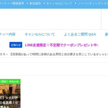
パーティー開催基準
参加規約
キャンセルについて
ノーバッティングシス
ティー内容
キャンセルについて
よくあるご質問 Q&A
LINE友達限定！不定期でクーポンプレゼント中♪
お知らせ
００～ 【清潔感があって時間に余裕のある男性と自分磨きを常にしているオシャレ
【関西】特別企画
 茶屋町】☆大好評
６０名規模！☆
選会あ