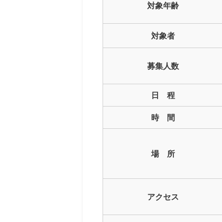
対象年齢
対象者
募集人数
日 程
時 間
場 所
アクセス