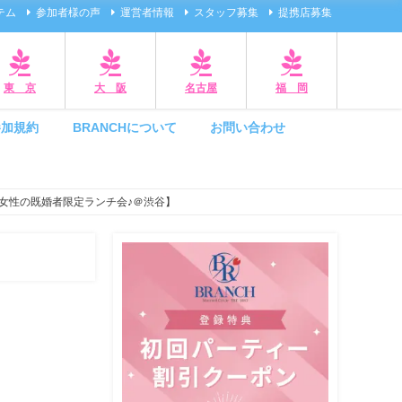
テム
参加者様の声
運営者情報
スタッフ募集
提携店募集
東 京
大 阪
名古屋
福 岡
参加規約
BRANCHについて
お問い合わせ
女性の既婚者限定ランチ会♪＠渋谷】