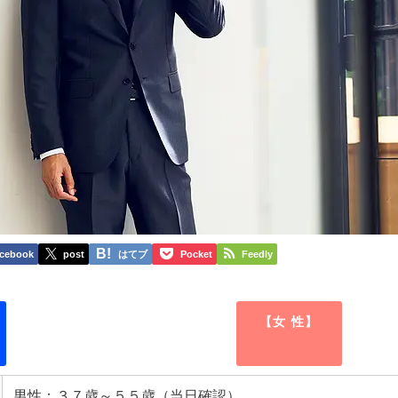
cebook
post
はてブ
Pocket
Feedly
【女 性】
男性：３７歳～５５歳（当日確認）