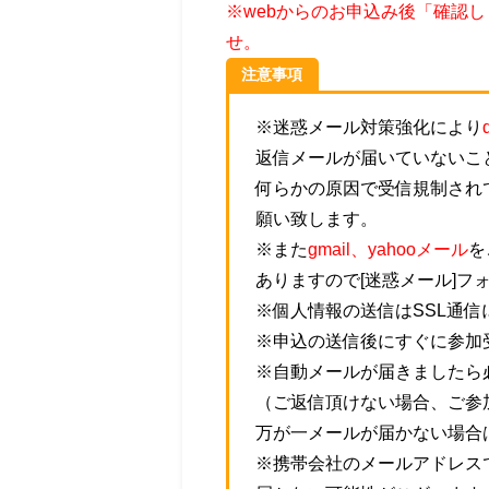
※webからのお申込み後「確認
せ。
注意事項
※迷惑メール対策強化により
返信メールが届いていないこ
何らかの原因で受信規制され
願い致します。
※また
gmail、yahooメール
を
ありますので[迷惑メール]フ
※個人情報の送信はSSL通
※申込の送信後にすぐに参加
※自動メールが届きましたら
（ご返信頂けない場合、ご参
万が一メールが届かない場合
※携帯会社のメールアドレス