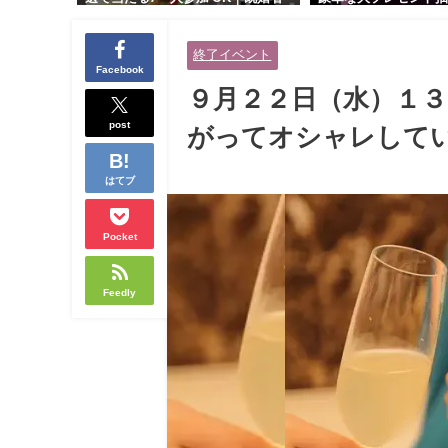
交流会｜早割受付中♪【お小遣いに
り！！【紳士的で清潔
余裕のある健康的なオシャレ男性
性とオシャレ好きで落
終了イベント
と美容好きで優しさのある大人女
人女性の既婚者限定ビ
Facebook
性の既婚者限定ビッグパーティー♪
ィー♪＠茶屋町】
９月２２日（水）１３
＠池袋】
post
がってオシャレしてい
はてブ
Pocket
Feedly