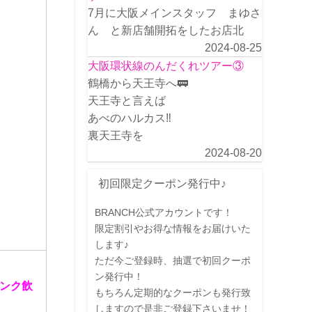
7月に大阪メインスタッフ まゆさ
ん と新店舗開拓をしたお店北
2024-08-25
大阪環状線のんだくれツアー③
鶴橋から天王寺へ🚃
天王寺と言えば
あべのハルカス‼️
裏天王寺を
2024-08-20
初回限定クーポン発行中♪
BRANCH公式アカウントです！
限定割引やお得な情報をお届けいた
します♪
ただ今ご登録時、抽選で初回クーポ
ン発行中！
ンク飲
もちろん定期的なクーポンも発行致
しますので是非ご登録下さいませ！