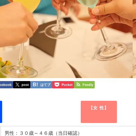
cebook
post
はてブ
Pocket
Feedly
【女 性】
男性：３０歳～４６歳（当日確認）