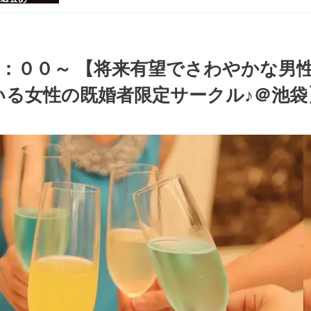
感のある男
ち着いた大
ッグパーテ
：００～ 【将来有望でさわやかな男
る女性の既婚者限定サークル♪＠池袋