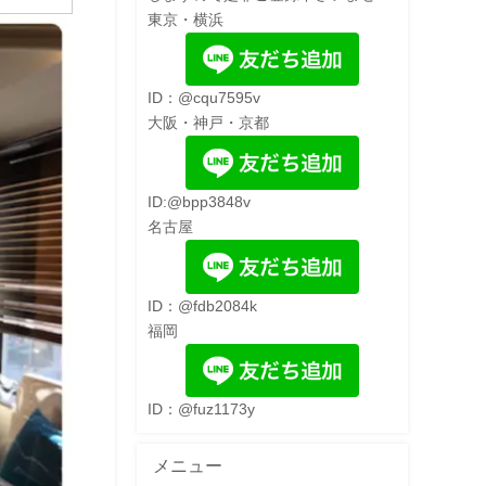
東京・横浜
ID：@cqu7595v
大阪・神戸・京都
ID:@bpp3848v
名古屋
ID：@fdb2084k
福岡
ID：@fuz1173y
メニュー