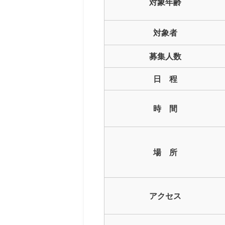
対象年齢
対象者
募集人数
日 程
時 間
場 所
アクセス