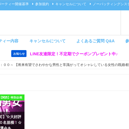
パーティー開催基準
参加規約
キャンセルについて
ノーバッティングシス
ティー内容
キャンセルについて
よくあるご質問 Q&A
LINE友達限定！不定期でクーポンプレゼント中♪
お知らせ
：００～ 【将来有望でさわやかな男性と常識がってオシャレしている女性の既婚者
【関西】特別企画
 茶屋町】☆大好評
６０名規模！☆
選会あ