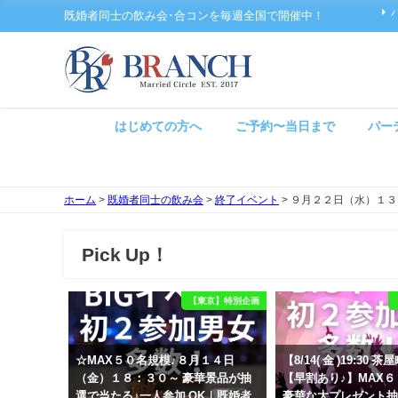
既婚者同士の飲み会･合コンを毎週全国で開催中！
はじめての方へ
ご予約〜当日まで
パー
ホーム
>
既婚者同士の飲み会
>
終了イベント
>
９月２２日（水）１３
Pick Up！
【東京】特別企画
☆MAX５０名規模♪８月１４日
【8/14( 金 )19:30
（金）１８：３０～ 豪華景品が抽
【早割あり♪】MAX
選で当たる♪一人参加 OK｜既婚者
豪華な大プレゼント抽