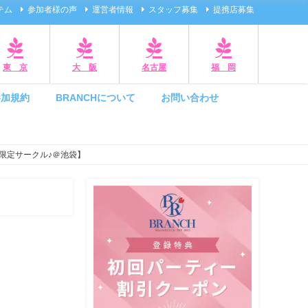
テム
参加者様の声
運営者情報
スタッフ募集
提携店募集
東 京
大 阪
名古屋
福 岡
参加規約
BRANCHについて
お問い合わせ
限定サークル♪＠池袋】