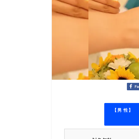
Fa
【男 性】