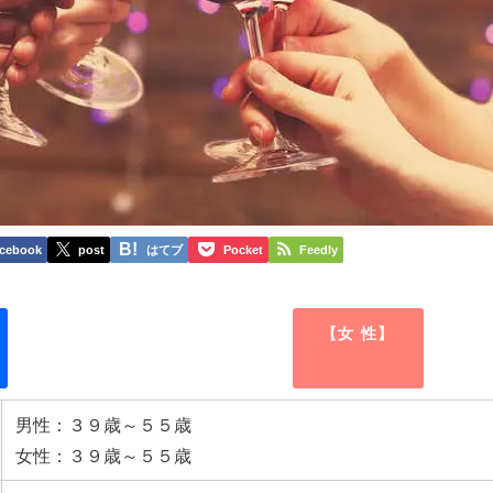
cebook
post
はてブ
Pocket
Feedly
【女 性】
男性：３９歳～５５歳
女性：３９歳～５５歳