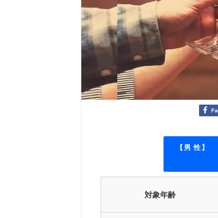
Fa
【男 性】
対象年齢