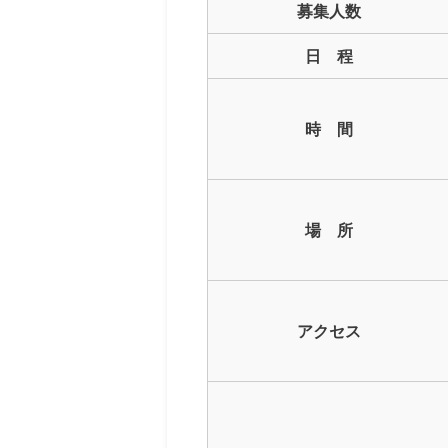
募集人数
日 程
時 間
場 所
アクセス