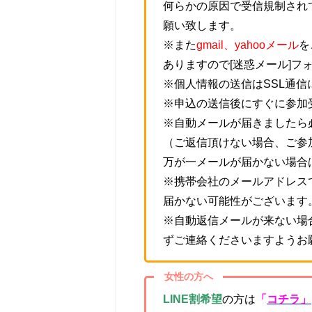
何らかの原因で受信規制され
願い致します。
※また
gmail、yahooメール
を
ありますので[迷惑メール]フ
※個人情報の送信はSSL通
※申込の送信後にすぐに参加
※自動メールが届きましたら
（ご返信頂けない場合、ご参
万が一メールが届かない場合
※携帯会社のメールアドレス
届かない可能性がございます
※自動返信メールが来ない場
ずご連絡くださいますようお
女性の方へ
LINE割希望
の方は
「
コチラ」