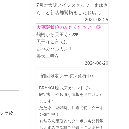
7月に大阪メインスタッフ まゆさ
ん と新店舗開拓をしたお店北
2024-08-25
大阪環状線のんだくれツアー③
鶴橋から天王寺へ🚃
天王寺と言えば
あべのハルカス‼️
裏天王寺を
2024-08-20
初回限定クーポン発行中♪
BRANCH公式アカウントです！
限定割引やお得な情報をお届けいた
します♪
ただ今ご登録時、抽選で初回クーポ
ンク飲
ン発行中！
もちろん定期的なクーポンも発行致
しますので是非ご登録下さいませ！