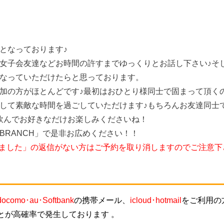
となっております♪
女子会友達などお時間の許すまでゆっくりとお話し下さい♪そ
なっていただけたらと思っております。
加の方がほとんどです♪最初はおひとり様同士で固まって頂く
して素敵な時間を過ごしていただけます♪もちろんお友達同士
飲んでお好きなだけお楽しみくださいね！
BRANCH」で是非お広めください！！
しました」の返信がない方はご予約を取り消しますのでご注意下
docomo･au･Softbank
の携帯メール、
icloud･hotmail
をご利用の
とが高確率で発生しております 。