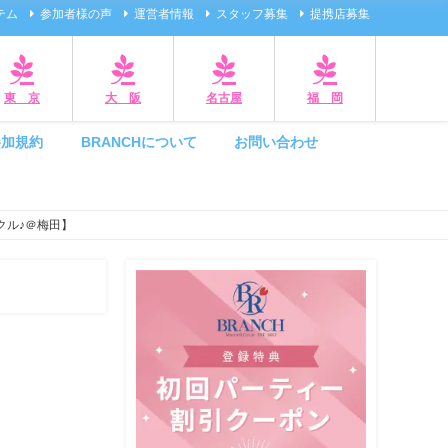
テム
参加者様の声
運営者情報
スタッフ募集
提携店募集
東 京
大 阪
名古屋
福 岡
参加規約
BRANCHについて
お問い合わせ
クル♪＠梅田】