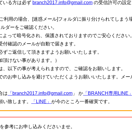
ている方は必ず
branch2017.info@gmail.com
の受信許可の設定
ご利用の場合、[迷惑メール]フォルダに振り分けられてしまう
ォルダーをご確認ください。
信によって暗号化され、保護されておりますのでご安心ください
受付確認のメールが自動で届きます。
必ずご返信して頂きますようお願いいたします。
加頂けない事があります。）
は、以下の事が考えられますので、ご確認をお願いします。
でのお申し込みを避けていただくようお願いいたします。メー
。
合は
「branch2017.info@gmail.com
」 か
「BRANCH専用LINE
願い致します。
「LINE」
が今のところ一番確実です。
を参考にお申し込みくださいませ。