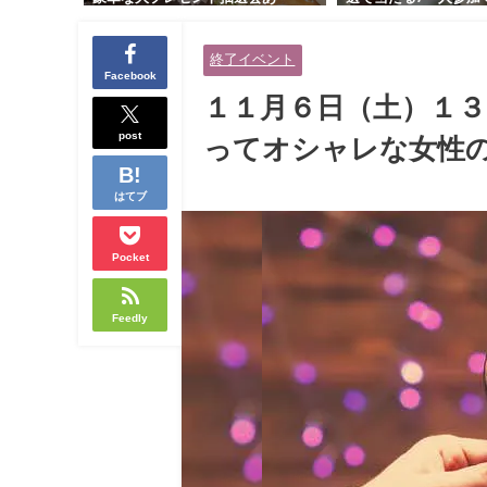
り！！【紳士的で清潔感のある男
交流会｜早割受付中♪
性とオシャレ好きで落ち着いた大
余裕のある健康的なオ
終了イベント
人女性の既婚者限定ビッグパーテ
と美容好きで優しさの
Facebook
ィー♪＠茶屋町】
性の既婚者限定ビッグ
１１月６日（土）１
＠池袋】
post
ってオシャレな女性の
はてブ
Pocket
Feedly