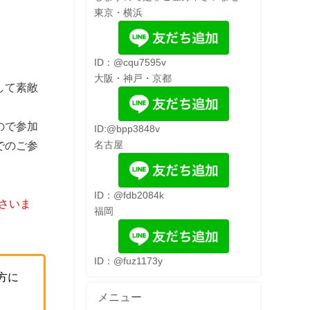
東京・横浜
ID：@cqu7595v
大阪・神戸・京都
して素敵
ので参加
ID:@bpp3848v
でのご参
名古屋
ID：@fdb2084k
さいま
福岡
ID：@fuz1173y
方に
メニュー