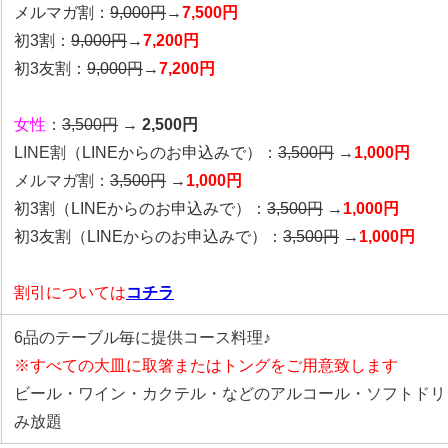
メルマガ割：
9,000円
→
7,500円
初3割：
9,000円
→
7,200円
初3友割：
9,000円
→
7,200円
女性
：
3,500円
→
2,500円
LINE割
（LINEからのお申込みで）
：
3,500円
→
1,000円
メルマガ割：
3,500円
→
1,000円
初3割（LINEからのお申込みで）：
3,500円
→
1,000円
初3友割（LINEからのお申込みで）：
3,500円
→
1,000円
割引については
コチラ
6品のテーブル毎に提供コース料理♪
※すべての大皿に取箸またはトングをご用意致します
ビール・ワイン・カクテル・などのアルコール・ソフトドリ
み放題