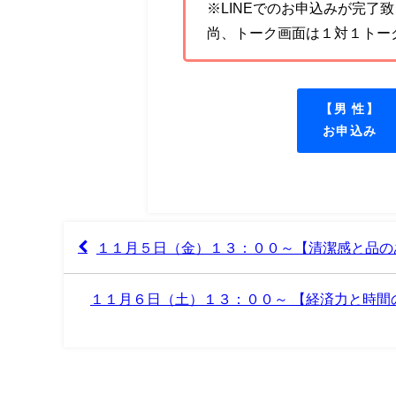
※LINEでのお申込みが完了
尚、トーク画面は１対１トー
【男 性】
お申込み
１１月５日（金）１３：００～【清潔感と品の
１１月６日（土）１３：００～ 【経済力と時