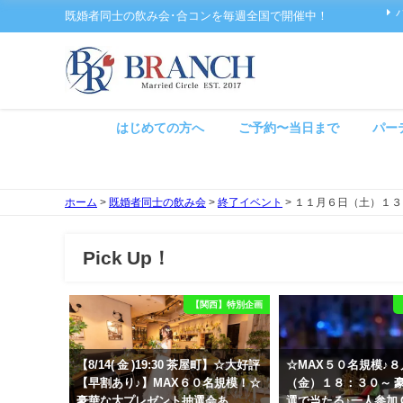
既婚者同士の飲み会･合コンを毎週全国で開催中！
はじめての方へ
ご予約〜当日まで
パー
ホーム
>
既婚者同士の飲み会
>
終了イベント
>
１１月６日（土）１３
Pick Up！
【関西】特別企画
【8/14( 金 )19:30 茶屋町】☆大好評
☆MAX５０名規模♪
【早割あり♪】MAX６０名規模！☆
（金）１８：３０～ 
豪華な大プレゼント抽選会あ
選で当たる♪一人参加 