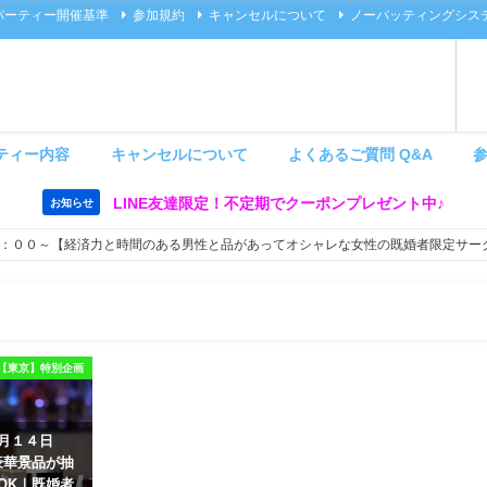
パーティー開催基準
参加規約
キャンセルについて
ノーバッティングシス
ティー内容
キャンセルについて
よくあるご質問 Q&A
LINE友達限定！不定期でクーポンプレゼント中♪
お知らせ
：００～【経済力と時間のある男性と品があってオシャレな女性の既婚者限定サー
【東京】特別企画
８月１４日
豪華景品が抽
OK｜既婚者