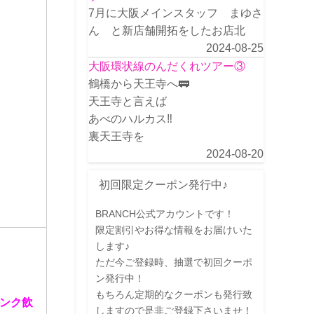
7月に大阪メインスタッフ まゆさ
ん と新店舗開拓をしたお店北
2024-08-25
大阪環状線のんだくれツアー③
鶴橋から天王寺へ🚃
天王寺と言えば
あべのハルカス‼️
裏天王寺を
2024-08-20
初回限定クーポン発行中♪
BRANCH公式アカウントです！
限定割引やお得な情報をお届けいた
します♪
ただ今ご登録時、抽選で初回クーポ
ン発行中！
もちろん定期的なクーポンも発行致
ンク飲
しますので是非ご登録下さいませ！