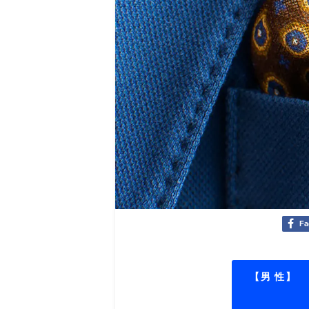
Fa
【男 性】