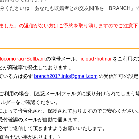
みくださいね！あなたも既婚者との交友関係を「BRANCH」
しました」の返信がない方はご予約を取り消しますのでご注意下
docomo･au･Softbank
の携帯メール、
icloud･hotmail
をご利用の
とが高確率で発生しております 。
ている方は必ず
branch2017.info@gmail.com
の受信許可の設定
ご利用の場合、[迷惑メール]フォルダに振り分けられてしまう
ォルダーをご確認ください。
信によって暗号化され、保護されておりますのでご安心ください
受付確認のメールが自動で届きます。
必ずご返信して頂きますようお願いいたします。
加頂けない事があります。）