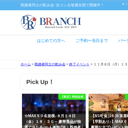
既婚者同士の飲み会･合コンを毎週全国で開催中！
はじめての方へ
ご予約〜当日まで
パー
ホーム
>
既婚者同士の飲み会
>
終了イベント
>
１１月８日（月）１３
Pick Up！
【東京】特別企画
☆MAX５０名規模♪８月１４日
【8/14( 金 )19:30
（金）１８：３０～ 豪華景品が抽
【早割あり♪】MAX
選で当たる♪一人参加 OK｜既婚者
豪華な大プレゼント抽