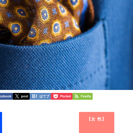
cebook
post
はてブ
Pocket
Feedly
【女 性】