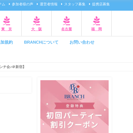
テム
参加者様の声
運営者情報
スタッフ募集
提携店募集
東 京
大 阪
名古屋
福 岡
参加規約
BRANCHについて
お問い合わせ
ンチ会♪＠新宿】