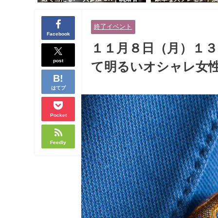
交流会｜早割受付中♪【お小遣いに
り！！【紳士的で清潔
余裕のある健康的なオシャレ男性
性とオシャレ好きで落
終了イベント
と美容好きで優しさのある大人女
人女性の既婚者限定ビ
Facebook
性の既婚者限定ビッグパーティー♪
ィー♪＠茶屋町】
１１月８日（月）１３
＠池袋】
post
て明るいオシャレ女性
はてブ
Pocket
Feedly