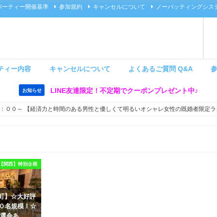
パーティー開催基準
参加規約
キャンセルについて
ノーバッティングシス
ティー内容
キャンセルについて
よくあるご質問 Q&A
LINE友達限定！不定期でクーポンプレゼント中♪
お知らせ
：００～ 【経済力と時間のある男性と優しくて明るいオシャレ女性の既婚者限定ラ
【関西】特別企画
 茶屋町】☆大好評
６０名規模！☆
選会あ