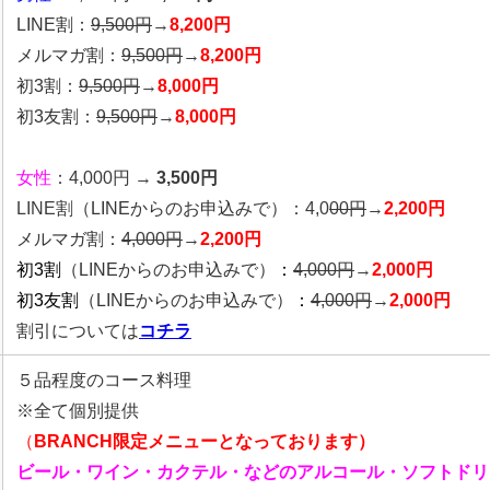
LINE割：
9,500円
→
8,200円
メルマガ割：
9,500円
→
8,200円
初3割：
9,500円
→
8,000円
初3友割：
9,500円
→
8,000円
女性
：4,000円 →
3,500円
LINE割
（LINEからのお申込みで）
：4,0
00
円
→
2,200円
メルマガ割：
4,000円
→
2,200円
初3割
（LINEからのお申込みで）
：
4,000円
→
2,000円
初3友割
（LINEからのお申込みで）
：
4,000円
→
2,000円
割引については
コチラ
５品程度のコース料理
※全て個別提供
（
BRANCH限定メニューとなっております）
ビール・ワイン・カクテル・などのアルコール・ソフトドリ