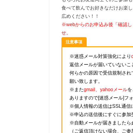
食べて飲んでお好きなだけお楽し
広めください！！
※webからのお申込み後「確認
せ。
注意事項
※迷惑メール対策強化により
返信メールが届いていないこ
何らかの原因で受信規制され
願い致します。
※また
gmail、yahooメール
を
ありますので[迷惑メール]フ
※個人情報の送信はSSL通
※申込の送信後にすぐに参加
※自動メールが届きましたら
（ご返信頂けない場合、ご参