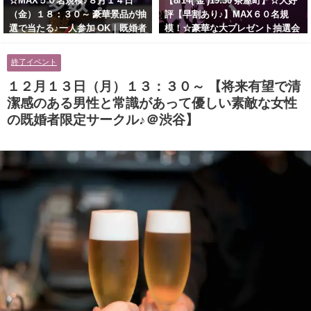
☆MAX５０名規模♪８月１４日
【8/14( 金 )19:30 茶屋町】☆大好
（金）１８：３０～ 豪華景品が抽
評【早割あり♪】MAX６０名規
選で当たる♪一人参加 OK｜既婚者
模！☆豪華な大プレゼント抽選会
交流会｜早割受付中♪【お小遣い
あり！！【紳士的で清潔感のある
に余裕のある健康的なオシャレ男
男性とオシャレ好きで落ち着いた
終了イベント
性と美容好きで優しさのある大人
大人女性の既婚者限定ビッグパー
女性の既婚者限定ビッグパーティ
ティー♪＠茶屋町】
１２月１３日（月）１３：３０～ 【将来有望で清
ー♪＠池袋】
潔感のある男性と常識があって優しい素敵な女性
の既婚者限定サークル♪＠渋谷】