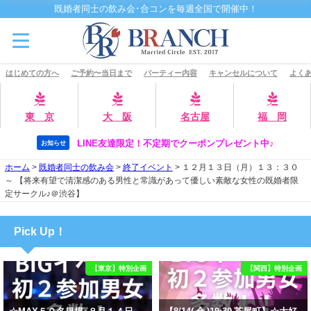
既婚者同士の飲み会･合コンを毎週全国で開催中！
はじめての方へ
ご予約〜当日まで
パーティー内容
キャンセルについて
よくあ
東 京
大 阪
名古屋
福 岡
LINE友達限定！不定期でクーポンプレゼント中♪
お知らせ
ホーム
>
既婚者同士の飲み会
>
終了イベント
>
１２月１３日（月）１３：３０
～ 【将来有望で清潔感のある男性と常識があって優しい素敵な女性の既婚者限
定サークル♪＠渋谷】
Pick Up！
【東京】特別企画
【関西】特別企画