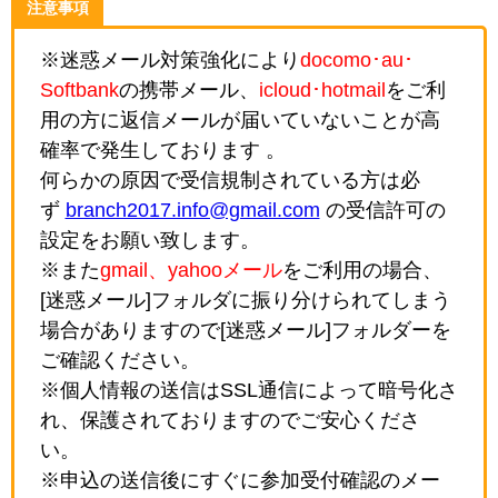
注意事項
※迷惑メール対策強化により
docomo･au･
Softbank
の携帯メール、
icloud･hotmail
をご利
用の方に返信メールが届いていないことが高
確率で発生しております 。
何らかの原因で受信規制されている方は必
ず
branch2017.info@gmail.com
の受信許可の
設定をお願い致します。
※また
gmail、yahooメール
をご利用の場合、
[迷惑メール]フォルダに振り分けられてしまう
場合がありますので[迷惑メール]フォルダーを
ご確認ください。
※個人情報の送信はSSL通信によって暗号化さ
れ、保護されておりますのでご安心くださ
い。
※申込の送信後にすぐに参加受付確認のメー