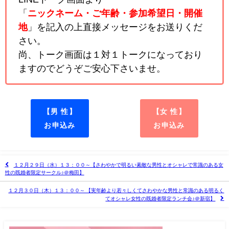
「
ニックネーム・ご年齢・参加希望日・開催
地
」を記入の上直接メッセージをお送りくだ
さい。
尚、トーク画面は１対１トークになっており
ますのでどうぞご安心下さいませ。
【男 性】
【女 性】
お申込み
お申込み
１２月２９日（水）１３：００～【さわやかで明るい素敵な男性とオシャレで常識のある女
性の既婚者限定サークル♪＠梅田】
１２月３０日（木）１３：００～ 【実年齢より若々しくてさわやかな男性と常識のある明るく
てオシャレ女性の既婚者限定ランチ会♪＠新宿】