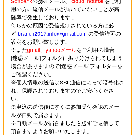
Softbank
の携帯メール、
icloud･hotmail
をご利
用の方に返信メールが届いていないことが高
確率で発生しております 。
何らかの原因で受信規制されている方は必
ず
branch2017.info@gmail.com
の受信許可の
設定をお願い致します。
※また
gmail、yahooメール
をご利用の場合、
[迷惑メール]フォルダに振り分けられてしまう
場合がありますので[迷惑メール]フォルダーを
ご確認ください。
※個人情報の送信はSSL通信によって暗号化さ
れ、保護されておりますのでご安心くださ
い。
※申込の送信後にすぐに参加受付確認のメー
ルが自動で届きます。
※自動メールが届きましたら必ずご返信して
頂きますようお願いいたします。