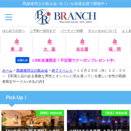
既婚者同士の飲み会･合コンを毎週全国で開催中！
はじめての方へ
ご予約〜当日まで
パーティー内容
キャンセルについて
よくあ
東 京
大 阪
名古屋
福 岡
LINE友達限定！不定期でクーポンプレゼント中♪
お知らせ
ホーム
>
既婚者同士の飲み会
>
終了イベント
>
１２月２９日（水）１２：００
～ 【常識と品のある素敵な男性とオシャレに気を遣っている優しい女性の既婚
者限定サークル♪＠丸の内】
Pick Up！
【関西】特別企画
【東京】特別企画