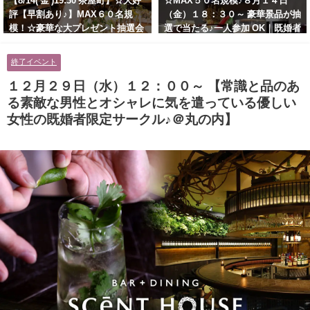
【8/14( 金 )19:30 茶屋町】☆大好
☆MAX５０名規模♪８月１４日
評【早割あり♪】MAX６０名規
（金）１８：３０～ 豪華景品が抽
模！☆豪華な大プレゼント抽選会
選で当たる♪一人参加 OK｜既婚者
あり！！【紳士的で清潔感のある
交流会｜早割受付中♪【お小遣い
男性とオシャレ好きで落ち着いた
に余裕のある健康的なオシャレ男
終了イベント
大人女性の既婚者限定ビッグパー
性と美容好きで優しさのある大人
ティー♪＠茶屋町】
女性の既婚者限定ビッグパーティ
１２月２９日（水）１２：００～ 【常識と品のあ
ー♪＠池袋】
る素敵な男性とオシャレに気を遣っている優しい
女性の既婚者限定サークル♪＠丸の内】