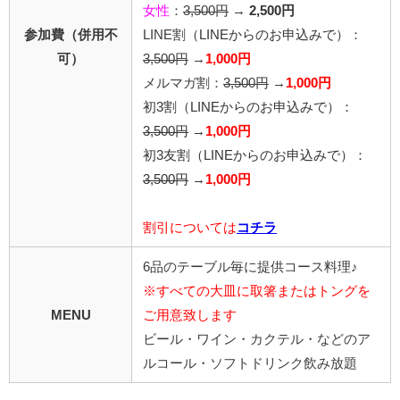
女性
：
3,500円
→
2,500円
参加費（併用不
LINE割
（LINEからのお申込みで）
：
可）
3,500円
→
1,000円
メルマガ割：
3,500円
→
1,000円
初3割（LINEからのお申込みで）：
3,500円
→
1,000円
初3友割（LINEからのお申込みで）：
3,500円
→
1,000円
割引については
コチラ
6品のテーブル毎に提供コース料理♪
※すべての大皿に取箸またはトングを
MENU
ご用意致します
ビール・ワイン・カクテル・などのア
ルコール・ソフトドリンク飲み放題