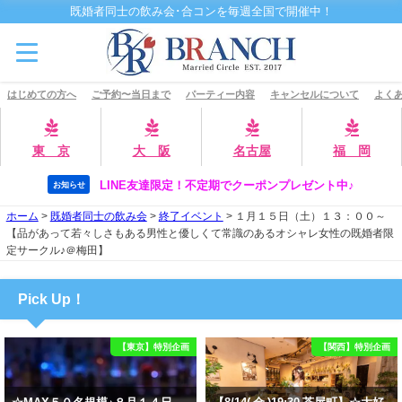
既婚者同士の飲み会･合コンを毎週全国で開催中！
はじめての方へ
ご予約〜当日まで
パーティー内容
キャンセルについて
よくあ
東 京
大 阪
名古屋
福 岡
LINE友達限定！不定期でクーポンプレゼント中♪
お知らせ
ホーム
>
既婚者同士の飲み会
>
終了イベント
>
１月１５日（土）１３：００～
【品があって若々しさもある男性と優しくて常識のあるオシャレ女性の既婚者限
定サークル♪＠梅田】
Pick Up！
【東京】特別企画
【関西】特別企画