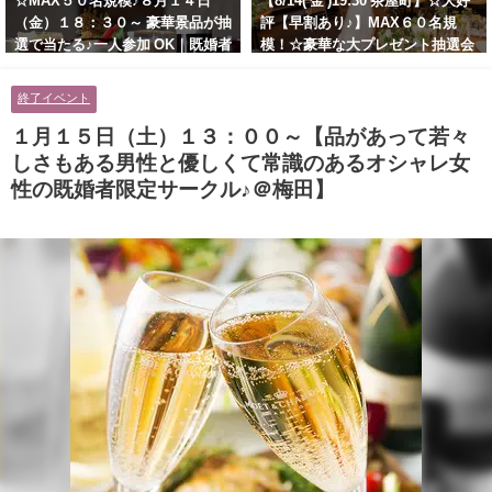
☆MAX５０名規模♪８月１４日
【8/14( 金 )19:30 茶屋町】☆大好
（金）１８：３０～ 豪華景品が抽
評【早割あり♪】MAX６０名規
選で当たる♪一人参加 OK｜既婚者
模！☆豪華な大プレゼント抽選会
交流会｜早割受付中♪【お小遣い
あり！！【紳士的で清潔感のある
に余裕のある健康的なオシャレ男
男性とオシャレ好きで落ち着いた
終了イベント
性と美容好きで優しさのある大人
大人女性の既婚者限定ビッグパー
女性の既婚者限定ビッグパーティ
ティー♪＠茶屋町】
１月１５日（土）１３：００～【品があって若々
ー♪＠池袋】
しさもある男性と優しくて常識のあるオシャレ女
性の既婚者限定サークル♪＠梅田】