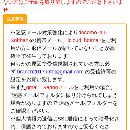
ない方はご予約を取り消しますのでご注意下さいま
せ。
注意事項
※迷惑メール対策強化により
docomo･au･
Softbank
の携帯メール、
icloud･hotmail
をご利
用の方に返信メールが届いていないことが高
確率で発生しております 。
何らかの原因で受信規制されている方は必
ず
branch2017.info@gmail.com
の受信許可の
設定をお願い致します。
※また
gmail、yahooメール
をご利用の場合、
[迷惑メール]フォルダに振り分けられてしまう
場合がありますので[迷惑メール]フォルダーを
ご確認ください。
※個人情報の送信はSSL通信によって暗号化さ
れ、保護されておりますのでご安心くださ