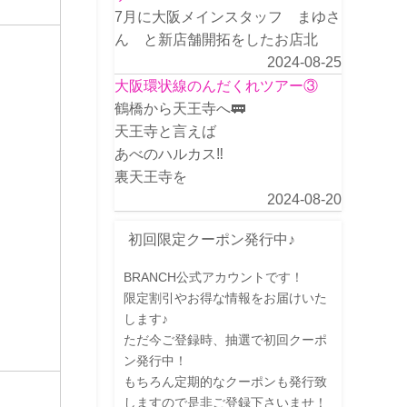
7月に大阪メインスタッフ まゆさ
ん と新店舗開拓をしたお店北
2024-08-25
大阪環状線のんだくれツアー③
鶴橋から天王寺へ🚃
天王寺と言えば
あべのハルカス‼️
裏天王寺を
2024-08-20
初回限定クーポン発行中♪
BRANCH公式アカウントです！
限定割引やお得な情報をお届けいた
します♪
ただ今ご登録時、抽選で初回クーポ
ン発行中！
もちろん定期的なクーポンも発行致
しますので是非ご登録下さいませ！