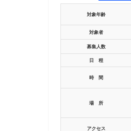
対象年齢
対象者
募集人数
日 程
時 間
場 所
アクセス