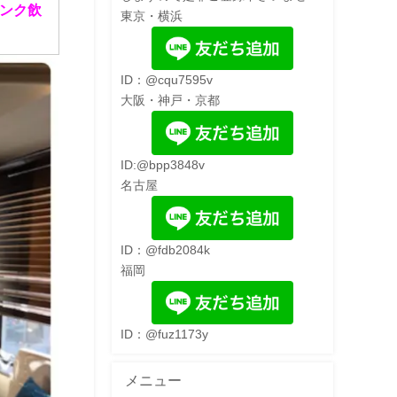
ンク飲
東京・横浜
ID：@cqu7595v
大阪・神戸・京都
ID:@bpp3848v
名古屋
ID：@fdb2084k
福岡
ID：@fuz1173y
メニュー