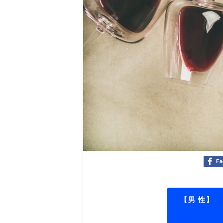
Fa
【男 性】