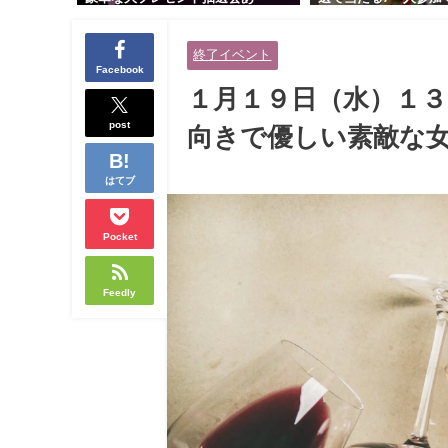
り！！【紳士的で清潔感のある男
交流会｜早割受付中♪
性とオシャレ好きで落ち着いた大
余裕のある健康的なオ
終了イベント
人女性の既婚者限定ビッグパーテ
と美容好きで優しさの
Facebook
ィー♪＠茶屋町】
性の既婚者限定ビッグ
１月１９日（水）１３
＠池袋】
post
向きで優しい素敵な女
はてブ
Pocket
Feedly