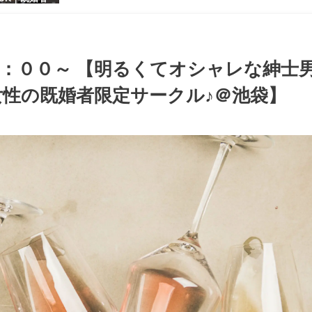
【お小遣いに
シャレ男性
ある大人女
パーティー♪
：００～ 【明るくてオシャレな紳士
性の既婚者限定サークル♪＠池袋】