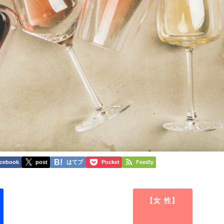
cebook
post
はてブ
Pocket
Feedly
【女 性】