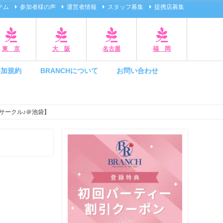
テム
参加者様の声
運営者情報
スタッフ募集
提携店募集
東 京
大 阪
名古屋
福 岡
参加規約
BRANCHについて
お問い合わせ
サークル♪＠池袋】