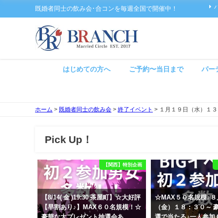
既婚者同士の飲み会･合コンを毎週全国で開催中！
はじめての方へ
ご予約〜当日まで
パー
ホーム
>
既婚者同士の飲み会
>
終了イベント
>
１月１９日（水）１３
Pick Up！
【関西】特別企画
【8/14( 金 )19:30 茶屋町】☆大好評
☆MAX５０名規模♪
【早割あり♪】MAX６０名規模！☆
（金）１８：３０～ 
豪華な大プレゼント抽選会あ
選で当たる♪一人参加 