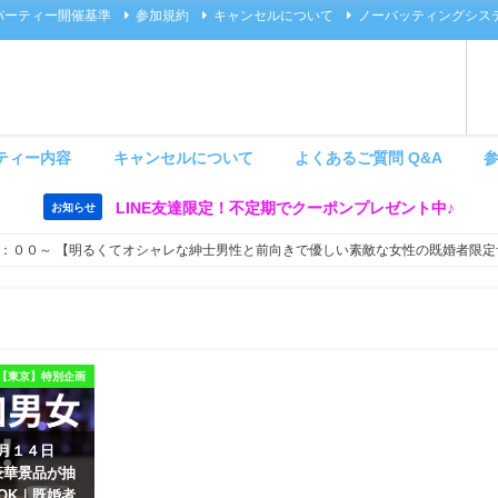
パーティー開催基準
参加規約
キャンセルについて
ノーバッティングシス
ティー内容
キャンセルについて
よくあるご質問 Q&A
LINE友達限定！不定期でクーポンプレゼント中♪
お知らせ
：００～ 【明るくてオシャレな紳士男性と前向きで優しい素敵な女性の既婚者限定
【東京】特別企画
８月１４日
豪華景品が抽
OK｜既婚者