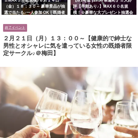
☆MAX５０名規模♪８月１４日
【8/14( 金 )19:30 茶屋町】☆大好
（金）１８：３０～ 豪華景品が抽
評【早割あり♪】MAX６０名規
選で当たる♪一人参加 OK｜既婚者
模！☆豪華な大プレゼント抽選会
交流会｜早割受付中♪【お小遣い
あり！！【紳士的で清潔感のある
に余裕のある健康的なオシャレ男
男性とオシャレ好きで落ち着いた
終了イベント
性と美容好きで優しさのある大人
大人女性の既婚者限定ビッグパー
女性の既婚者限定ビッグパーティ
ティー♪＠茶屋町】
２月２１日（月）１３：００～【健康的で紳士な
ー♪＠池袋】
男性とオシャレに気を遣っている女性の既婚者限
定サークル♪＠梅田】