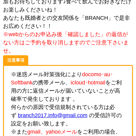
加もお待ちしております♪食べて飲んでお好きなだけ
お楽しみくださいね！
あなたも既婚者との交友関係を「BRANCH」で是非
お広めください！！
※webからのお申込み後「確認しました」の返信が
ない方はご予約を取り消しますのでご注意下さいま
せ。
注意事項
※迷惑メール対策強化により
docomo･au･
Softbank
の携帯メール、
icloud･hotmail
をご利
用の方に返信メールが届いていないことが高
確率で発生しております 。
何らかの原因で受信規制されている方は必
ず
branch2017.info@gmail.com
の受信許可の
設定をお願い致します。
※また
gmail、yahooメール
をご利用の場合、