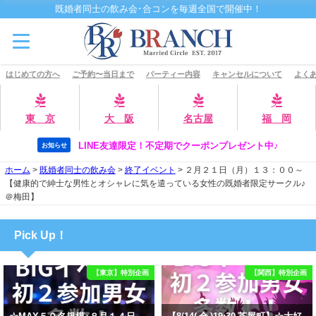
既婚者同士の飲み会･合コンを毎週全国で開催中！
はじめての方へ
ご予約〜当日まで
パーティー内容
キャンセルについて
よくあ
東 京
大 阪
名古屋
福 岡
LINE友達限定！不定期でクーポンプレゼント中♪
お知らせ
ホーム
>
既婚者同士の飲み会
>
終了イベント
>
２月２１日（月）１３：００～
【健康的で紳士な男性とオシャレに気を遣っている女性の既婚者限定サークル♪
＠梅田】
Pick Up！
【東京】特別企画
【関西】特別企画