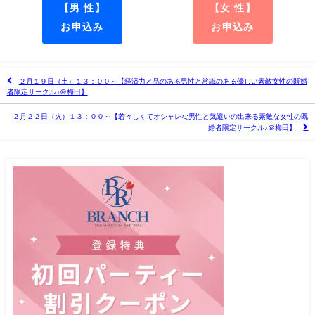
【男 性】
【女 性】
お申込み
お申込み
２月１９日（土）１３：００～【経済力と品のある男性と常識のある優しい素敵女性の既婚
者限定サークル♪＠梅田】
２月２２日（火）１３：００～【若々しくてオシャレな男性と気遣いの出来る素敵な女性の既
婚者限定サークル♪＠梅田】