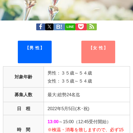
LINE
【男 性】
【女 性】
男性：３５歳～５４歳
対象年齢
女性：３５歳～５４歳
募集人数
最大:総勢24名迄
日 程
2022年5月5日(木･祝)
13:00
～15:00（12:45受付開始）
時 間
※検温・消毒を致しますので、必ず15