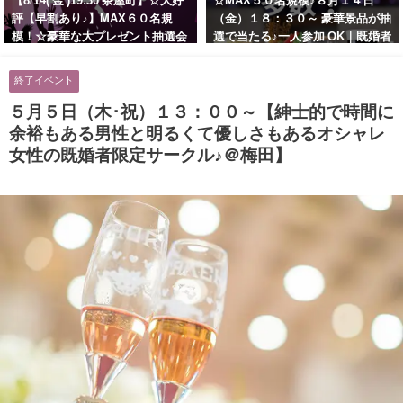
【8/14( 金 )19:30 茶屋町】☆大好
☆MAX５０名規模♪８月１４日
評【早割あり♪】MAX６０名規
（金）１８：３０～ 豪華景品が抽
模！☆豪華な大プレゼント抽選会
選で当たる♪一人参加 OK｜既婚者
あり！！【紳士的で清潔感のある
交流会｜早割受付中♪【お小遣い
男性とオシャレ好きで落ち着いた
に余裕のある健康的なオシャレ男
終了イベント
大人女性の既婚者限定ビッグパー
性と美容好きで優しさのある大人
ティー♪＠茶屋町】
女性の既婚者限定ビッグパーティ
５月５日（木･祝）１３：００～【紳士的で時間に
ー♪＠池袋】
余裕もある男性と明るくて優しさもあるオシャレ
女性の既婚者限定サークル♪＠梅田】