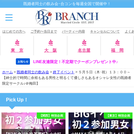
既婚者同士の飲み会･合コンを毎週全国で開催中！
はじめての方へ
ご予約〜当日まで
パーティー内容
キャンセルについて
よくあ
東 京
大 阪
名古屋
福 岡
LINE友達限定！不定期でクーポンプレゼント中♪
お知らせ
ホーム
>
既婚者同士の飲み会
>
終了イベント
>
５月５日（木･祝）１３：００～
【紳士的で時間に余裕もある男性と明るくて優しさもあるオシャレ女性の既婚者
限定サークル♪＠梅田】
Pick Up！
【関西】特別企画
【東京】特別企画