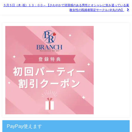
５月５日（木･祝）１３：００～ 【さわやかで清潔感のある男性とオシャレに気を遣っている素
敵女性の既婚者限定サークル♪＠丸の内】
PayPay使えます