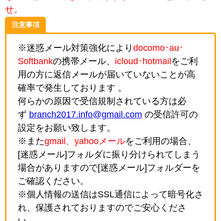
せ。
注意事項
※迷惑メール対策強化により
docomo･au･
Softbank
の携帯メール、
icloud･hotmail
をご利
用の方に返信メールが届いていないことが高
確率で発生しております 。
何らかの原因で受信規制されている方は必
ず
branch2017.info@gmail.com
の受信許可の
設定をお願い致します。
※また
gmail、yahooメール
をご利用の場合、
[迷惑メール]フォルダに振り分けられてしまう
場合がありますので[迷惑メール]フォルダーを
ご確認ください。
※個人情報の送信はSSL通信によって暗号化さ
れ、保護されておりますのでご安心くださ
い。