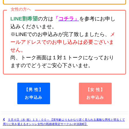
女性の方へ
LINE割希望
の方は
「
コチラ」
を参考にお申し
込みくださいませ。
※LINEでのお申込みが完了致しましたら、
メ
ールアドレスでのお申し込みは必要ございま
せん。
尚、トーク画面は１対１トークになっており
ますのでどうぞご安心下さいませ。
【男 性】
【女 性】
お申込み
お申込み
５月４日（水･祝）１３：００～ 【実年齢よりもかなり若く見られる素敵な男性と明るくて
周りに気を遣えるオシャレ女性の既婚者限定サークル♪＠淡路町】