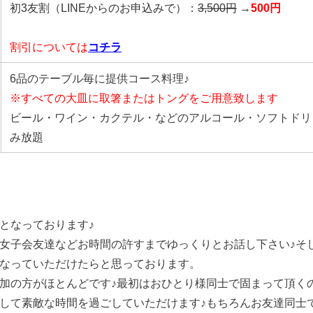
初3友割（LINEからのお申込みで）：
3,500円
→
500円
割引については
コチラ
6品のテーブル毎に提供コース料理♪
※すべての大皿に取箸またはトングをご用意致します
ビール・ワイン・カクテル・などのアルコール・ソフトドリ
み放題
となっております♪
女子会友達などお時間の許すまでゆっくりとお話し下さい♪そ
なっていただけたらと思っております。
加の方がほとんどです♪最初はおひとり様同士で固まって頂く
して素敵な時間を過ごしていただけます♪もちろんお友達同士