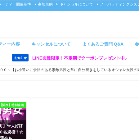
パーティー開催基準
参加規約
キャンセルについて
ノーバッティングシス
ティー内容
キャンセルについて
よくあるご質問 Q&A
LINE友達限定！不定期でクーポンプレゼント中♪
お知らせ
００～【お小遣いに余裕のある素敵男性と常に自分磨きをしているオシャレ女性の
【関西】特別企画
 茶屋町】☆大好評
６０名規模！☆
選会あ