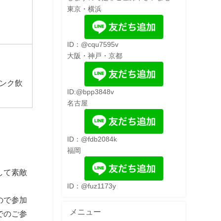
東京・横浜
ID：@cqu7595v
大阪・神戸・京都
ンク飲
ID:@bpp3848v
名古屋
ID：@fdb2084k
福岡
して素敵
ID：@fuz1173y
ので参加
メニュー
でのご参