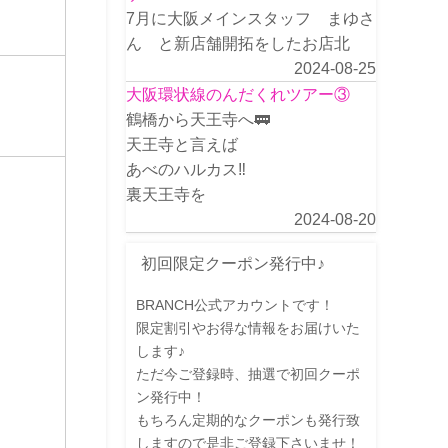
7月に大阪メインスタッフ まゆさ
ん と新店舗開拓をしたお店北
2024-08-25
大阪環状線のんだくれツアー③
鶴橋から天王寺へ🚃
天王寺と言えば
あべのハルカス‼️
裏天王寺を
2024-08-20
初回限定クーポン発行中♪
BRANCH公式アカウントです！
限定割引やお得な情報をお届けいた
します♪
ただ今ご登録時、抽選で初回クーポ
ン発行中！
もちろん定期的なクーポンも発行致
しますので是非ご登録下さいませ！