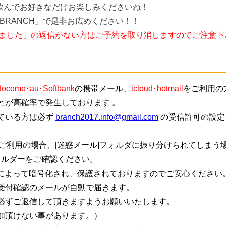
飲んでお好きなだけお楽しみくださいね！
BRANCH」で是非お広めください！！
しました」の返信がない方はご予約を取り消しますのでご注意下
docomo･au･Softbank
の携帯メール、
icloud･hotmail
をご利用の
とが高確率で発生しております 。
ている方は必ず
branch2017.info@gmail.com
の受信許可の設定
ご利用の場合、[迷惑メール]フォルダに振り分けられてしまう
ォルダーをご確認ください。
信によって暗号化され、保護されておりますのでご安心ください
受付確認のメールが自動で届きます。
必ずご返信して頂きますようお願いいたします。
加頂けない事があります。）