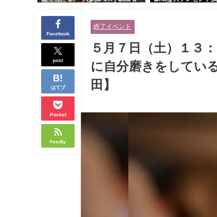
交流会｜早割受付中♪【お小遣いに
り！！【紳士的で清潔
余裕のある健康的なオシャレ男性
性とオシャレ好きで落
終了イベント
と美容好きで優しさのある大人女
人女性の既婚者限定ビ
Facebook
性の既婚者限定ビッグパーティー♪
ィー♪＠茶屋町】
５月７日（土）１３
＠池袋】
post
に自分磨きをしている
田】
はてブ
Pocket
Feedly