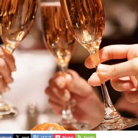
cebook
post
はてブ
Pocket
Feedly