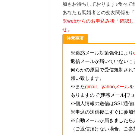
加もお待ちしております♪食べて
あなたも既婚者との交友関係を「
※webからのお申込み後「確認
せ。
注意事項
※迷惑メール対策強化により
返信メールが届いていないこ
何らかの原因で受信規制され
願い致します。
※また
gmail、yahooメール
を
ありますので[迷惑メール]フ
※個人情報の送信はSSL通
※申込の送信後にすぐに参加
※自動メールが届きましたら
（ご返信頂けない場合、ご参