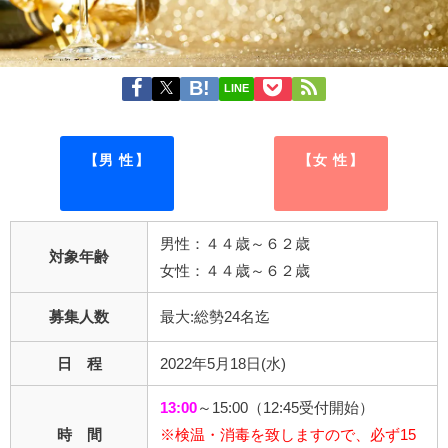
LINE
【男 性】
【女 性】
男性：４４歳～６２歳
対象年齢
女性：４４歳～６２歳
募集人数
最大:総勢24名迄
日 程
2022年5月18日(水)
13:00
～15:00（12:45受付開始）
時 間
※検温・消毒を致しますので、必ず15