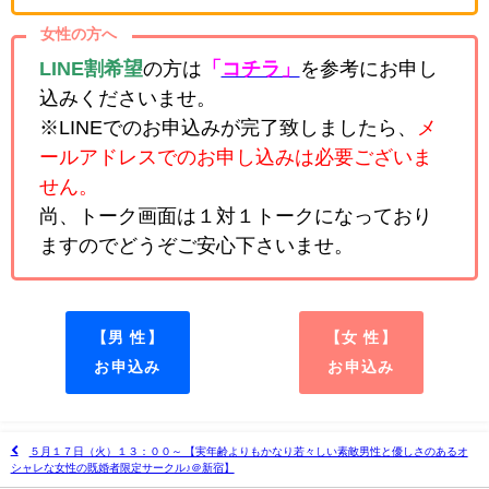
女性の方へ
LINE割希望
の方は
「
コチラ」
を参考にお申し
込みくださいませ。
※LINEでのお申込みが完了致しましたら、
メ
ールアドレスでのお申し込みは必要ございま
せん。
尚、トーク画面は１対１トークになっており
ますのでどうぞご安心下さいませ。
【男 性】
【女 性】
お申込み
お申込み
５月１７日（火）１３：００～ 【実年齢よりもかなり若々しい素敵男性と優しさのあるオ
シャレな女性の既婚者限定サークル♪＠新宿】