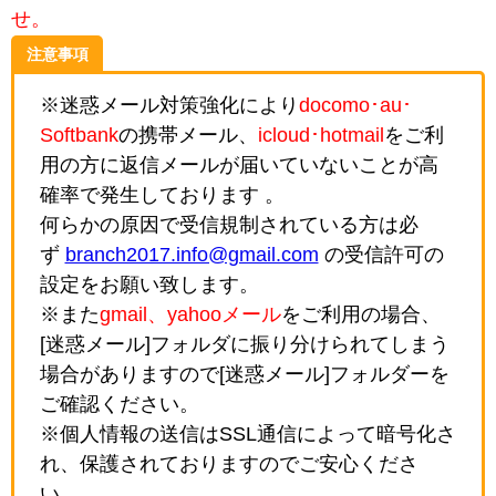
せ。
注意事項
※迷惑メール対策強化により
docomo･au･
Softbank
の携帯メール、
icloud･hotmail
をご利
用の方に返信メールが届いていないことが高
確率で発生しております 。
何らかの原因で受信規制されている方は必
ず
branch2017.info@gmail.com
の受信許可の
設定をお願い致します。
※また
gmail、yahooメール
をご利用の場合、
[迷惑メール]フォルダに振り分けられてしまう
場合がありますので[迷惑メール]フォルダーを
ご確認ください。
※個人情報の送信はSSL通信によって暗号化さ
れ、保護されておりますのでご安心くださ
い。