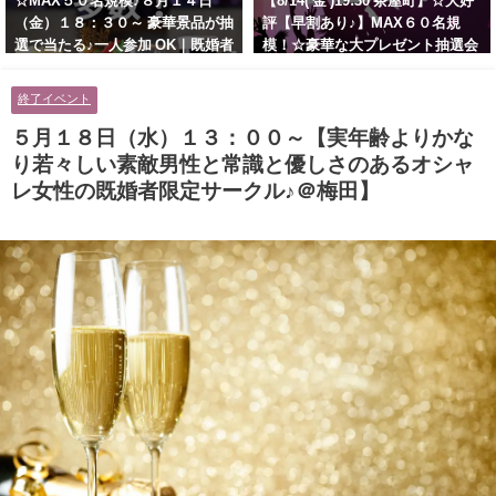
☆MAX５０名規模♪８月１４日
【8/14( 金 )19:30 茶屋町】☆大好
（金）１８：３０～ 豪華景品が抽
評【早割あり♪】MAX６０名規
選で当たる♪一人参加 OK｜既婚者
模！☆豪華な大プレゼント抽選会
交流会｜早割受付中♪【お小遣い
あり！！【紳士的で清潔感のある
に余裕のある健康的なオシャレ男
男性とオシャレ好きで落ち着いた
終了イベント
性と美容好きで優しさのある大人
大人女性の既婚者限定ビッグパー
女性の既婚者限定ビッグパーティ
ティー♪＠茶屋町】
５月１８日（水）１３：００～【実年齢よりかな
ー♪＠池袋】
り若々しい素敵男性と常識と優しさのあるオシャ
レ女性の既婚者限定サークル♪＠梅田】