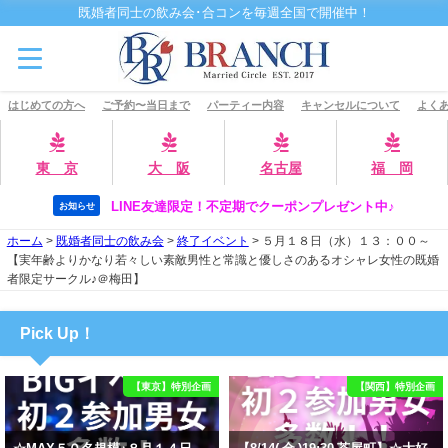
既婚者同士の飲み会･合コンを毎週全国で開催中！
はじめての方へ
ご予約〜当日まで
パーティー内容
キャンセルについて
よくあ
東 京
大 阪
名古屋
福 岡
LINE友達限定！不定期でクーポンプレゼント中♪
お知らせ
ホーム
>
既婚者同士の飲み会
>
終了イベント
>
５月１８日（水）１３：００～
【実年齢よりかなり若々しい素敵男性と常識と優しさのあるオシャレ女性の既婚
者限定サークル♪＠梅田】
Pick Up！
【東京】特別企画
【関西】特別企画