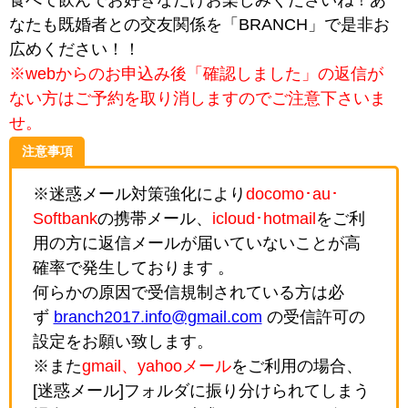
食べて飲んでお好きなだけお楽しみくださいね！あ
なたも既婚者との交友関係を「BRANCH」で是非お
広めください！！
※webからのお申込み後「確認しました」の返信が
ない方はご予約を取り消しますのでご注意下さいま
せ。
注意事項
※迷惑メール対策強化により
docomo･au･
Softbank
の携帯メール、
icloud･hotmail
をご利
用の方に返信メールが届いていないことが高
確率で発生しております 。
何らかの原因で受信規制されている方は必
ず
branch2017.info@gmail.com
の受信許可の
設定をお願い致します。
※また
gmail、yahooメール
をご利用の場合、
[迷惑メール]フォルダに振り分けられてしまう