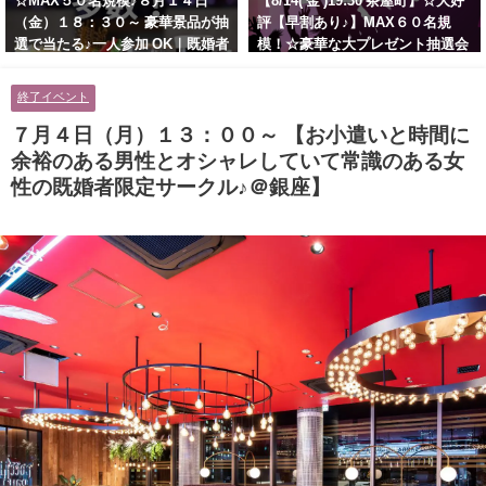
☆MAX５０名規模♪８月１４日
【8/14( 金 )19:30 茶屋町】☆大好
（金）１８：３０～ 豪華景品が抽
評【早割あり♪】MAX６０名規
選で当たる♪一人参加 OK｜既婚者
模！☆豪華な大プレゼント抽選会
交流会｜早割受付中♪【お小遣い
あり！！【紳士的で清潔感のある
に余裕のある健康的なオシャレ男
男性とオシャレ好きで落ち着いた
終了イベント
性と美容好きで優しさのある大人
大人女性の既婚者限定ビッグパー
女性の既婚者限定ビッグパーティ
ティー♪＠茶屋町】
７月４日（月）１３：００～ 【お小遣いと時間に
ー♪＠池袋】
余裕のある男性とオシャレしていて常識のある女
性の既婚者限定サークル♪＠銀座】