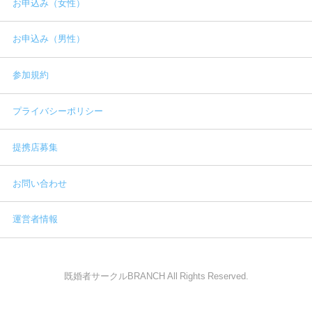
お申込み（女性）
お申込み（男性）
参加規約
プライバシーポリシー
提携店募集
お問い合わせ
運営者情報
既婚者サークルBRANCH All Rights Reserved.