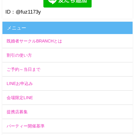
ID：@fuz1173y
メニュー
既婚者サークルBRANCHとは
割引の使い方
ご予約～当日まで
LINEお申込み
会場限定LINE
提携店募集
パーティー開催基準