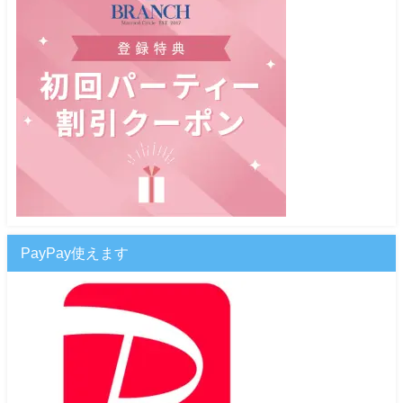
PayPay使えます