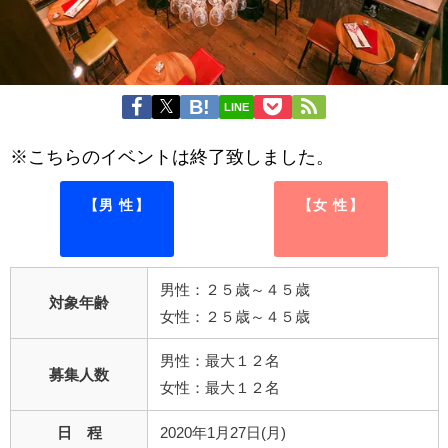
LINE
※こちらのイベントは終了致しました。
【男 性】
【女 性】
男性：２５歳～４５歳
対象年齢
女性：２５歳～４５歳
男性：最大１２名
募集人数
女性：最大１２名
日 程
2020年1月27日(月)