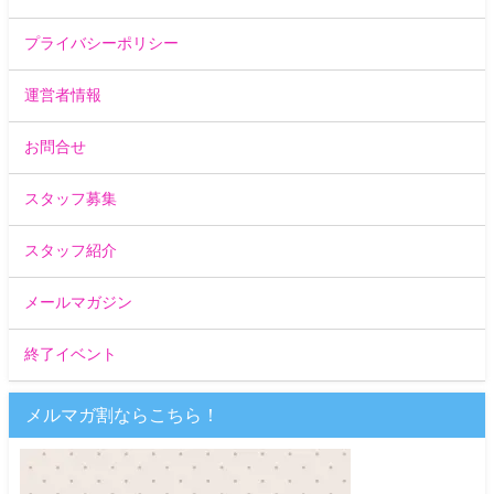
プライバシーポリシー
運営者情報
お問合せ
スタッフ募集
スタッフ紹介
メールマガジン
終了イベント
メルマガ割ならこちら！