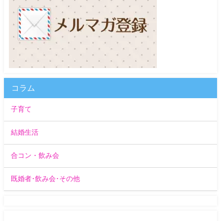
コラム
子育て
結婚生活
合コン・飲み会
既婚者･飲み会･その他