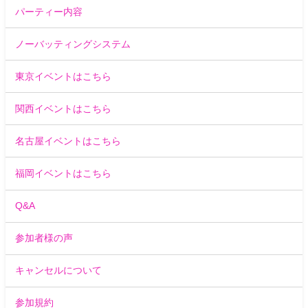
パーティー内容
ノーバッティングシステム
東京イベントはこちら
関西イベントはこちら
名古屋イベントはこちら
福岡イベントはこちら
Q&A
参加者様の声
キャンセルについて
参加規約