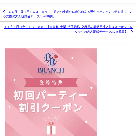
１１月７日（月）１３：００～【月のお小遣いに余裕のある男性とオシャレに気を遣ってい
る女性の大人既婚者サークル♪＠梅田】
１１月８日（火）１３：００～【自営業･士業･大手勤務･公務員の素敵男性と前向きでオシャレ
な女性の大人既婚者サークル♪＠梅田】