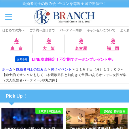
既婚者同士の飲み会･合コンを毎週全国で開催中！
はじめての方へ
ご予約〜当日まで
パーティー内容
キャンセルについて
よくあ
東 京
大 阪
名古屋
福 岡
LINE友達限定！不定期でクーポンプレゼント中♪
お知らせ
ホーム
>
既婚者同士の飲み会
>
終了イベント
>
１１月７日（月）１３：００～
【紳士的でオシャレもしている素敵男性と前向きで常識のあるオシャレ女性が集
う大人既婚者パーティー♪＠丸の内】
Pick Up！
【東京】特別企画
【関西】特別企画