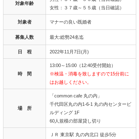
対象年齢
女性：３７歳～５５歳（当日確認）
対象者
マナーの良い既婚者
募集人数
最大:総勢24名迄
日 程
2022年11月7日(月)
13:00～15:00（12:40受付開始）
時 間
※検温・消毒を致しますので15分前に
はお越しください。
「common cafe 丸の内」
千代田区丸の内1-6-1 丸の内センタービ
場 所
ルディング 1F
60人規模の部屋貸し切り
ＪＲ 東京駅 丸の内北口 徒歩5分