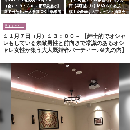
☆MAX５０名規模♪８月１４日
【8/14( 金 )19:30 茶屋町】☆大好
（金）１８：３０～ 豪華景品が抽
評【早割あり♪】MAX６０名規
選で当たる♪一人参加 OK｜既婚者
模！☆豪華な大プレゼント抽選会
交流会｜早割受付中♪【お小遣い
あり！！【紳士的で清潔感のある
に余裕のある健康的なオシャレ男
男性とオシャレ好きで落ち着いた
終了イベント
性と美容好きで優しさのある大人
大人女性の既婚者限定ビッグパー
女性の既婚者限定ビッグパーティ
ティー♪＠茶屋町】
１１月７日（月）１３：００～ 【紳士的でオシャ
ー♪＠池袋】
レもしている素敵男性と前向きで常識のあるオシ
ャレ女性が集う大人既婚者パーティー♪＠丸の内】