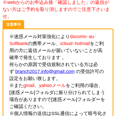
※webからのお申込み後「確認しました」の返信が
ない方はご予約を取り消しますのでご注意下さいま
せ。
注意事項
※迷惑メール対策強化により
docomo･au･
Softbank
の携帯メール、
icloud･hotmail
をご利
用の方に返信メールが届いていないことが高
確率で発生しております 。
何らかの原因で受信規制されている方は必
ず
branch2017.info@gmail.com
の受信許可の
設定をお願い致します。
※また
gmail、yahooメール
をご利用の場合、
[迷惑メール]フォルダに振り分けられてしまう
場合がありますので[迷惑メール]フォルダーを
ご確認ください。
※個人情報の送信はSSL通信によって暗号化さ