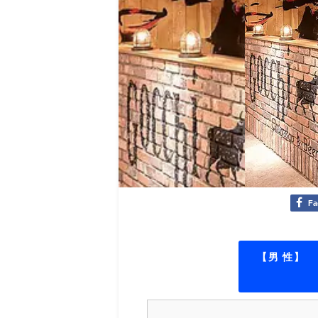
Fa
【男 性】