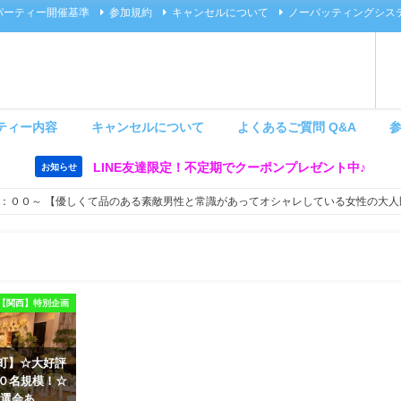
パーティー開催基準
参加規約
キャンセルについて
ノーバッティングシス
ティー内容
キャンセルについて
よくあるご質問 Q&A
LINE友達限定！不定期でクーポンプレゼント中♪
お知らせ
：００～ 【優しくて品のある素敵男性と常識があってオシャレしている女性の大人
【関西】特別企画
 茶屋町】☆大好評
６０名規模！☆
選会あ