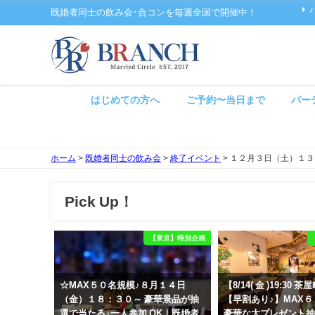
既婚者同士の飲み会･合コンを毎週全国で開催中！
はじめての方へ
ご予約〜当日まで
パー
ホーム
>
既婚者同士の飲み会
>
終了イベント
>
１２月３日（土）１３
Pick Up！
【東京】特別企画
☆MAX５０名規模♪８月１４日
【8/14( 金 )19:30
（金）１８：３０～ 豪華景品が抽
【早割あり♪】MAX
選で当たる♪一人参加 OK｜既婚者
豪華な大プレゼント抽