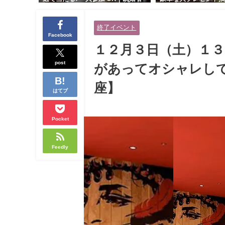
交流会｜早割受付中♪【お小遣いに
り！！【紳士的で清潔
余裕のある健康的なオシャレ男性
性とオシャレ好きで落
終了イベント
と美容好きで優しさのある大人女
人女性の既婚者限定ビ
Facebook
性の既婚者限定ビッグパーティー♪
ィー♪＠茶屋町】
１２月３日（土）１３
＠池袋】
post
があってオシャレして
座】
はてブ
Pocket
Feedly