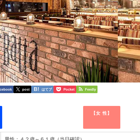
cebook
post
はてブ
Pocket
Feedly
【女 性】
男性：４２歳～６１歳（当日確認）