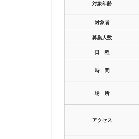
対象年齢
対象者
募集人数
日 程
時 間
場 所
アクセス