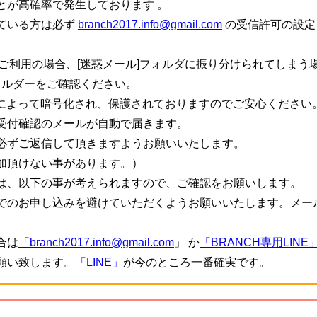
とが高確率で発生しております 。
ている方は必ず
branch2017.info@gmail.com
の受信許可の設定
ご利用の場合、[迷惑メール]フォルダに振り分けられてしまう
ォルダーをご確認ください。
信によって暗号化され、保護されておりますのでご安心ください
受付確認のメールが自動で届きます。
必ずご返信して頂きますようお願いいたします。
加頂けない事があります。）
は、以下の事が考えられますので、ご確認をお願いします。
でのお申し込みを避けていただくようお願いいたします。メー
。
合は
「branch2017.info@gmail.com
」 か
「BRANCH専用LINE
願い致します。
「LINE」
が今のところ一番確実です。