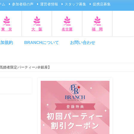
テム
参加者様の声
運営者情報
スタッフ募集
提携店募集
東 京
大 阪
名古屋
福 岡
参加規約
BRANCHについて
お問い合わせ
既婚者限定パーティー♪＠銀座】