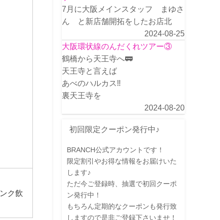
7月に大阪メインスタッフ まゆさ
ん と新店舗開拓をしたお店北
2024-08-25
大阪環状線のんだくれツアー③
鶴橋から天王寺へ🚃
天王寺と言えば
あべのハルカス‼️
裏天王寺を
2024-08-20
初回限定クーポン発行中♪
BRANCH公式アカウントです！
限定割引やお得な情報をお届けいた
します♪
ただ今ご登録時、抽選で初回クーポ
ンク飲
ン発行中！
もちろん定期的なクーポンも発行致
しますので是非ご登録下さいませ！