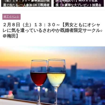
（金）１８：３０～ 豪華景品が抽
評【早割あり♪】MAX６０名規
選で当たる♪一人参加 OK｜既婚者
模！☆豪華な大プレゼント抽選会
交流会｜早割受付中♪【お小遣い
あり！！【紳士的で清潔感のある
に余裕のある健康的なオシャレ男
男性とオシャレ好きで落ち着いた
終了イベント
性と美容好きで優しさのある大人
大人女性の既婚者限定ビッグパー
女性の既婚者限定ビッグパーティ
ティー♪＠茶屋町】
２月８日（土）１３：３０～【男女ともにオシャ
ー♪＠池袋】
レに気を遣っているさわやか既婚者限定サークル♪
＠梅田】