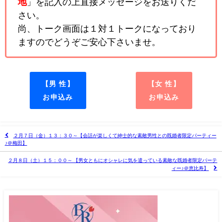
地
」を記入の上直接メッセージをお送りくだ
さい。
尚、トーク画面は１対１トークになっており
ますのでどうぞご安心下さいませ。
【男 性】
【女 性】
お申込み
お申込み
２月７日（金）１３：３０～【会話が楽しくて紳士的な素敵男性との既婚者限定パーティー
♪＠梅田】
２月８日（土）１５：００～ 【男女ともにオシャレに気を遣っている素敵な既婚者限定パーテ
ィー♪＠恵比寿】