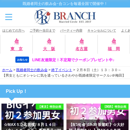
既婚者同士の飲み会･合コンを毎週全国で開催中！
はじめての方へ
ご予約〜当日まで
パーティー内容
キャンセルについて
よくあ
東 京
大 阪
名古屋
福 岡
LINE友達限定！不定期でクーポンプレゼント中♪
お知らせ
ホーム
>
既婚者同士の飲み会
>
終了イベント
>
２月８日（土）１３：３０～
【男女ともにオシャレに気を遣っているさわやか既婚者限定サークル♪＠梅田】
Pick Up！
【東京】特別企画
【関西】特別企画
☆MAX５０名規模♪８月１４日
【8/14( 金 )19:30 茶屋町】☆大好