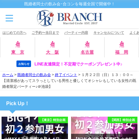
既婚者同士の飲み会･合コンを毎週全国で開催中！
はじめての方へ
ご予約〜当日まで
パーティー内容
キャンセルについて
よくあ
東 京
大 阪
名古屋
福 岡
LINE友達限定！不定期でクーポンプレゼント中♪
お知らせ
ホーム
>
既婚者同士の飲み会
>
終了イベント
>
１月２２日（日）１３：００～
【清潔感があってスラっとしている男性と優しくてオシャレもしている女性の既
婚者限定パーティー♪＠池袋】
Pick Up！
【東京】特別企画
【関西】特別企画