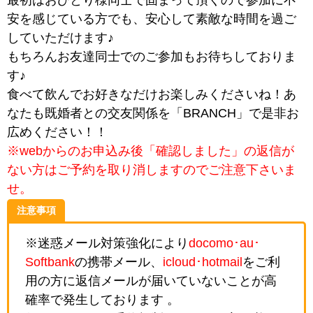
最初はおひとり様同士で固まって頂くので参加に不
安を感じている方でも、安心して素敵な時間を過ご
していただけます♪
もちろんお友達同士でのご参加もお待ちしておりま
す♪
食べて飲んでお好きなだけお楽しみくださいね！あ
なたも既婚者との交友関係を「BRANCH」で是非お
広めください！！
※webからのお申込み後「確認しました」の返信が
ない方はご予約を取り消しますのでご注意下さいま
せ。
注意事項
※迷惑メール対策強化により
docomo･au･
Softbank
の携帯メール、
icloud･hotmail
をご利
用の方に返信メールが届いていないことが高
確率で発生しております 。