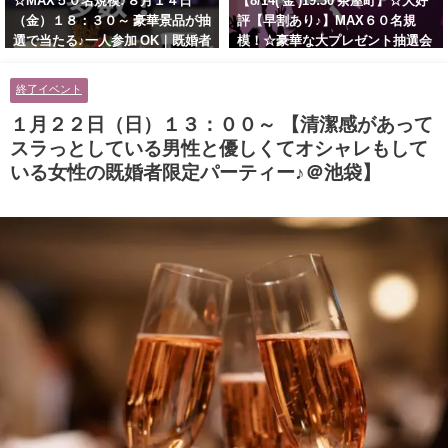
☆MAX５０名規模♪８月１４日
【8/14( 金 )19:30 茶屋町】☆大好
（金）１８：３０～ 豪華景品が抽
評【早割あり♪】MAX６０名規
選で当たる♪一人参加 OK｜既婚者
模！☆豪華な大プレゼント抽選会
交流会｜早割受付中♪【お小遣い
あり！！【紳士的で清潔感のある
に余裕のある健康的なオシャレ男
男性とオシャレ好きで落ち着いた
終了イベント
性と美容好きで優しさのある大人
大人女性の既婚者限定ビッグパー
女性の既婚者限定ビッグパーティ
ティー♪＠茶屋町】
１月２２日（日）１３：００～ 【清潔感があって
ー♪＠池袋】
スラっとしている男性と優しくてオシャレもして
いる女性の既婚者限定パーティー♪＠池袋】