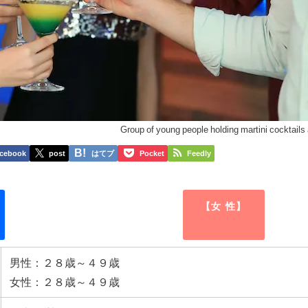
Group of young people holding martini cocktails 
cebook
post
はてブ
Pocket
Feedly
【女 性】
男性：２８歳～４９歳
女性：２８歳～４９歳