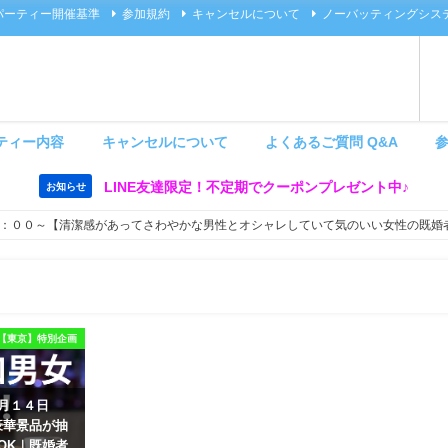
パーティー開催基準
参加規約
キャンセルについて
ノーバッティングシス
ティー内容
キャンセルについて
よくあるご質問 Q&A
LINE友達限定！不定期でクーポンプレゼント中♪
お知らせ
：００～【清潔感があってさわやかな男性とオシャレしていて気のいい女性の既婚
【東京】特別企画
８月１４日
豪華景品が抽
OK｜既婚者