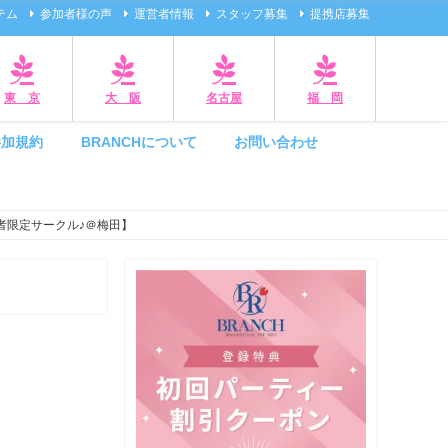
テム
参加者様の声
運営者情報
スタッフ募集
提携店募集
東 京
大 阪
名古屋
福 岡
参加規約
BRANCHについて
お問い合わせ
者限定サークル♪＠梅田】