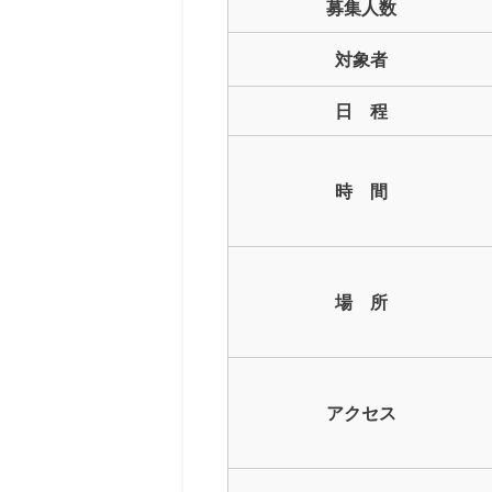
募集人数
対象者
日 程
時 間
場 所
アクセス