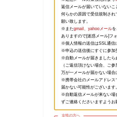
返信メールが届いていないこ
何らかの原因で受信規制され
願い致します。
※また
gmail、yahooメール
を
ありますので[迷惑メール]フ
※個人情報の送信はSSL通
※申込の送信後にすぐに参加
※自動メールが届きましたら
（ご返信頂けない場合、ご参
万が一メールが届かない場合
※携帯会社のメールアドレス
届かない可能性がございます
※自動返信メールが来ない場
ずご連絡くださいますようお
女性の方へ