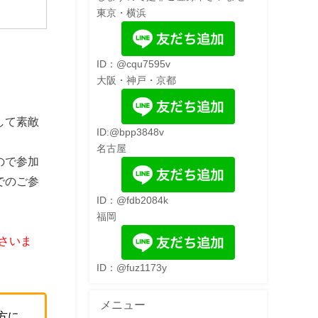
東京・横浜
ID：@cqu7595v
大阪・神戸・京都
して素敵
ID:@bpp3848v
名古屋
ので参加
でのご参
ID：@fdb2084k
福岡
さいま
ID：@fuz1173y
メニュー
方に