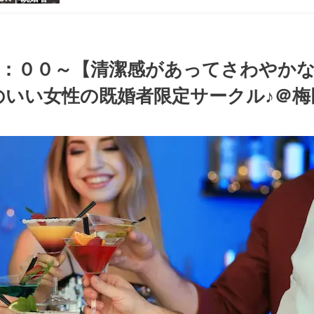
【お小遣いに
シャレ男性
ある大人女
パーティー♪
３：００～【清潔感があってさわやか
いい女性の既婚者限定サークル♪＠梅