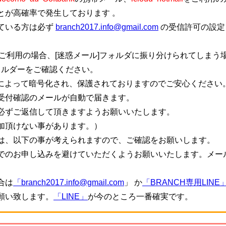
とが高確率で発生しております 。
ている方は必ず
branch2017.info@gmail.com
の受信許可の設定
ご利用の場合、[迷惑メール]フォルダに振り分けられてしまう
ォルダーをご確認ください。
信によって暗号化され、保護されておりますのでご安心ください
受付確認のメールが自動で届きます。
必ずご返信して頂きますようお願いいたします。
加頂けない事があります。）
は、以下の事が考えられますので、ご確認をお願いします。
でのお申し込みを避けていただくようお願いいたします。メー
。
合は
「branch2017.info@gmail.com
」 か
「BRANCH専用LINE
願い致します。
「LINE」
が今のところ一番確実です。