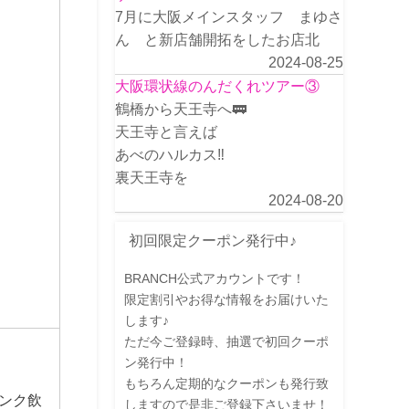
7月に大阪メインスタッフ まゆさ
ん と新店舗開拓をしたお店北
2024-08-25
大阪環状線のんだくれツアー③
鶴橋から天王寺へ🚃
天王寺と言えば
あべのハルカス‼️
裏天王寺を
2024-08-20
初回限定クーポン発行中♪
BRANCH公式アカウントです！
限定割引やお得な情報をお届けいた
します♪
ただ今ご登録時、抽選で初回クーポ
ン発行中！
もちろん定期的なクーポンも発行致
ンク飲
しますので是非ご登録下さいませ！