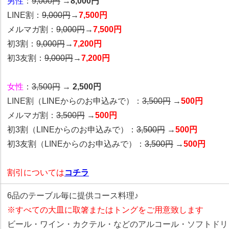
男性
：
9,000円
→
8,000円
LINE割：
9,000円
→
7,500円
メルマガ割：
9,000円
→
7,500円
初3割：
9,000円
→
7,200円
初3友割：
9,000円
→
7,200円
女性
：
3,500円
→
2,500円
LINE割
（LINEからのお申込みで）
：
3,500円
→
500円
メルマガ割：
3,500円
→
500円
初3割（LINEからのお申込みで）：
3,500円
→
500円
初3友割（LINEからのお申込みで）：
3,500円
→
500円
割引については
コチラ
6品のテーブル毎に提供コース料理♪
※すべての大皿に取箸またはトングをご用意致します
ビール・ワイン・カクテル・などのアルコール・ソフトドリ