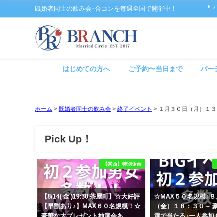
既婚者同士の飲み会･合コンを毎週全国で開催中！
はじめての方へ
ご予約〜当日まで
パー
ホーム
>
既婚者同士の飲み会
>
終了イベント
>
１月３０日（月）１３
Pick Up！
【関西】特別企画
【8/14( 金 )19:30 茶屋町】☆大好評
☆MAX５０名規模♪
【早割あり♪】MAX６０名規模！☆
（金）１８：３０～ 
豪華な大プレゼント抽選会あ
選で当たる♪一人参加 