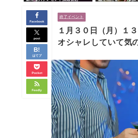
り！！【紳士的で清潔感のある男
交流会｜早割受付中♪
性とオシャレ好きで落ち着いた大
余裕のある健康的なオ
終了イベント
人女性の既婚者限定ビッグパーテ
と美容好きで優しさの
Facebook
ィー♪＠茶屋町】
性の既婚者限定ビッグ
１月３０日（月）１
＠池袋】
post
オシャレしていて気の
はてブ
Pocket
Feedly