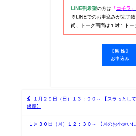
LINE割希望
の方は
「
コチラ」
※LINEでのお申込みが完了
尚、トーク画面は１対１トー
【男 性】
お申込み
１月２９日（日）１３：００～ 【スラっとし
銀座】
１月３０日（月）１２：３０～ 【月のお小遣い