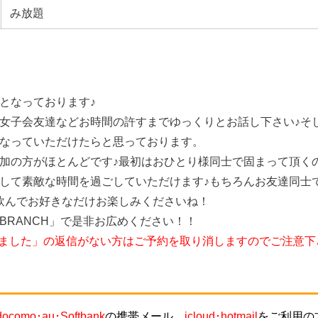
み放題
となっております♪
女子会友達などお時間の許すまでゆっくりとお話し下さい♪そ
なっていただけたらと思っております。
加の方がほとんどです♪最初はおひとり様同士で固まって頂く
して素敵な時間を過ごしていただけます♪もちろんお友達同士
飲んでお好きなだけお楽しみくださいね！
BRANCH」で是非お広めください！！
しました」の返信がない方はご予約を取り消しますのでご注意下
docomo･au･Softbank
の携帯メール、
icloud･hotmail
をご利用の