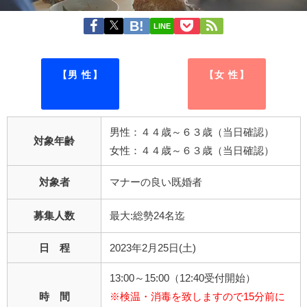
LINE
【男 性】
【女 性】
男性：４４歳～６３歳（当日確認）
対象年齢
女性：４４歳～６３歳（当日確認）
対象者
マナーの良い既婚者
募集人数
最大:総勢24名迄
日 程
2023年2月25日(土)
13:00～15:00（12:40受付開始）
時 間
※検温・消毒を致しますので15分前に