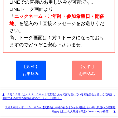
LINEでの直接のお申し込みが可能です。
LINEトーク画面より
「
ニックネーム・ご年齢・参加希望日・開催
地
」を記入の上直接メッセージをお送りくだ
さい。
尚、トーク画面は１対１トークになっており
ますのでどうぞご安心下さいませ。
【男 性】
【女 性】
お申込み
お申込み
２月２５日（土）１３：００～【清潔感があって落ち着いている素敵男性と優しくて美容に
興味のある女性の既婚者限定パーティー♪＠梅田】
２月２６日（日）１３：００～【気持ちに余裕のあるオシャレ男性とまわりに気遣いの出来る
素敵な女性の大人既婚者限定パーティー♪＠梅田】