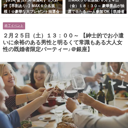
【8/14( 金 )19:30 茶屋町】☆大好
☆MAX５０名規模♪８月１４日
評【早割あり♪】MAX６０名規
（金）１８：３０～ 豪華景品が抽
模！☆豪華な大プレゼント抽選会
選で当たる♪一人参加 OK｜既婚者
あり！！【紳士的で清潔感のある
交流会｜早割受付中♪【お小遣い
男性とオシャレ好きで落ち着いた
に余裕のある健康的なオシャレ男
終了イベント
大人女性の既婚者限定ビッグパー
性と美容好きで優しさのある大人
ティー♪＠茶屋町】
女性の既婚者限定ビッグパーティ
２月２５日（土）１３：００～ 【紳士的でお小遣
ー♪＠池袋】
いに余裕のある男性と明るくて常識もある大人女
性の既婚者限定パーティー♪＠銀座】