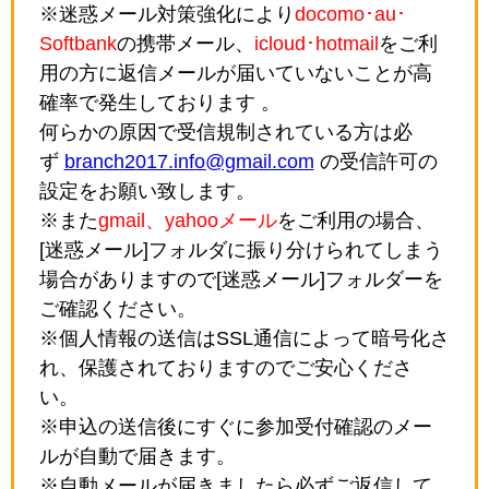
※迷惑メール対策強化により
docomo･au･
Softbank
の携帯メール、
icloud･hotmail
をご利
用の方に返信メールが届いていないことが高
確率で発生しております 。
何らかの原因で受信規制されている方は必
ず
branch2017.info@gmail.com
の受信許可の
設定をお願い致します。
※また
gmail、yahooメール
をご利用の場合、
[迷惑メール]フォルダに振り分けられてしまう
場合がありますので[迷惑メール]フォルダーを
ご確認ください。
※個人情報の送信はSSL通信によって暗号化さ
れ、保護されておりますのでご安心くださ
い。
※申込の送信後にすぐに参加受付確認のメー
ルが自動で届きます。
※自動メールが届きましたら必ずご返信して