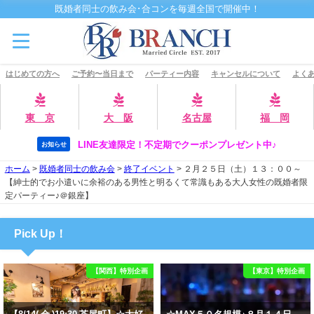
既婚者同士の飲み会･合コンを毎週全国で開催中！
はじめての方へ
ご予約〜当日まで
パーティー内容
キャンセルについて
よくあ
東 京
大 阪
名古屋
福 岡
LINE友達限定！不定期でクーポンプレゼント中♪
お知らせ
ホーム
>
既婚者同士の飲み会
>
終了イベント
>
２月２５日（土）１３：００～
【紳士的でお小遣いに余裕のある男性と明るくて常識もある大人女性の既婚者限
定パーティー♪＠銀座】
Pick Up！
【関西】特別企画
【東京】特別企画