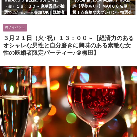
☆MAX５０名規模♪８月１４日
【8/14( 金 )19:30 茶屋町】☆大好
（金）１８：３０～ 豪華景品が抽
評【早割あり♪】MAX６０名規
選で当たる♪一人参加 OK｜既婚者
模！☆豪華な大プレゼント抽選会
交流会｜早割受付中♪【お小遣い
あり！！【紳士的で清潔感のある
に余裕のある健康的なオシャレ男
男性とオシャレ好きで落ち着いた
終了イベント
性と美容好きで優しさのある大人
大人女性の既婚者限定ビッグパー
女性の既婚者限定ビッグパーティ
ティー♪＠茶屋町】
３月２１日（火･祝）１３：００～【経済力のある
ー♪＠池袋】
オシャレな男性と自分磨きに興味のある素敵な女
性の既婚者限定パーティー♪＠梅田】