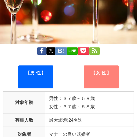
LINE
【男 性】
【女 性】
男性：３７歳～５８歳
対象年齢
女性：３７歳～５８歳
募集人数
最大:総勢24名迄
対象者
マナーの良い既婚者