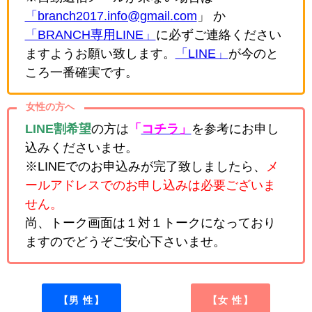
「branch2017.info@gmail.com
」 か
「BRANCH専用LINE」
に必ずご連絡ください
ますようお願い致します。
「LINE」
が今のと
ころ一番確実です。
女性の方へ
LINE割希望
の方は
「
コチラ」
を参考にお申し
込みくださいませ。
※LINEでのお申込みが完了致しましたら、
メ
ールアドレスでのお申し込みは必要ございま
せん。
尚、トーク画面は１対１トークになっており
ますのでどうぞご安心下さいませ。
【男 性】
【女 性】