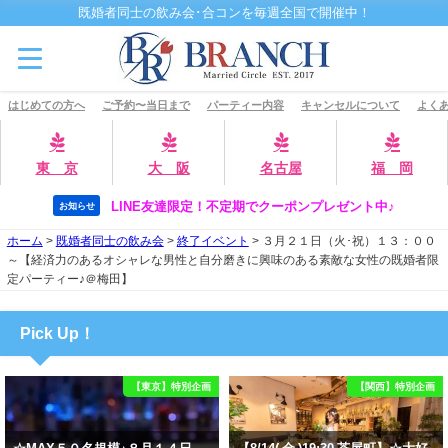
既婚者同士の飲み会･合コンを毎週全国で開催中！
はじめての方へ
ご予約〜当日まで
パーティー内容
キャンセルについて
よくあ
東 京
大 阪
名古屋
福 岡
LINE友達限定！不定期でクーポンプレゼント中♪
お知らせ
ホーム
>
既婚者同士の飲み会
>
終了イベント
>
３月２１日（火･祝）１３：００
～【経済力のあるオシャレな男性と自分磨きに興味のある素敵な女性の既婚者限
定パーティー♪＠梅田】
Pick Up！
【東京】特別企画
【関西】特別企画