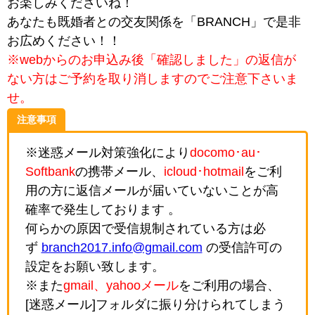
お楽しみくださいね！
あなたも既婚者との交友関係を「BRANCH」で是非
お広めください！！
※webからのお申込み後「確認しました」の返信が
ない方はご予約を取り消しますのでご注意下さいま
せ。
注意事項
※迷惑メール対策強化により
docomo･au･
Softbank
の携帯メール、
icloud･hotmail
をご利
用の方に返信メールが届いていないことが高
確率で発生しております 。
何らかの原因で受信規制されている方は必
ず
branch2017.info@gmail.com
の受信許可の
設定をお願い致します。
※また
gmail、yahooメール
をご利用の場合、
[迷惑メール]フォルダに振り分けられてしまう