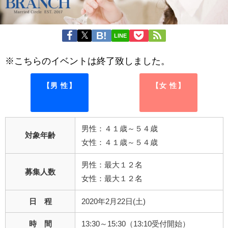
LINE
※こちらのイベントは終了致しました。
【男 性】
【女 性】
男性：４１歳～５４歳
対象年齢
女性：４１歳～５４歳
男性：最大１２名
募集人数
女性：最大１２名
日 程
2020年2月22日(土)
時 間
13:30～15:30（13:10受付開始）