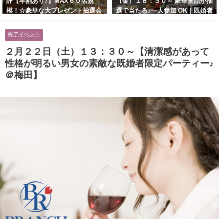
評【早割あり♪】MAX６０名規
（金）１８：３０～ 豪華景品が抽
模！☆豪華な大プレゼント抽選会
選で当たる♪一人参加 OK｜既婚者
あり！！【紳士的で清潔感のある
交流会｜早割受付中♪【お小遣い
男性とオシャレ好きで落ち着いた
に余裕のある健康的なオシャレ男
終了イベント
大人女性の既婚者限定ビッグパー
性と美容好きで優しさのある大人
ティー♪＠茶屋町】
女性の既婚者限定ビッグパーティ
２月２２日（土）１３：３０～【清潔感があって
ー♪＠池袋】
性格が明るい男女の素敵な既婚者限定パーティー♪
＠梅田】