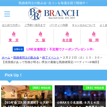
既婚者同士の飲み会･合コンを毎週全国で開催中！
はじめての方へ
ご予約〜当日まで
パーティー内容
キャンセルについて
よくあ
東 京
大 阪
名古屋
福 岡
LINE友達限定！不定期でクーポンプレゼント中♪
お知らせ
ホーム
>
既婚者同士の飲み会
>
終了イベント
>
２月２２日（土）１３：３０～
【清潔感があって性格が明るい男女の素敵な既婚者限定パーティー♪＠梅田】
Pick Up！
【関西】特別企画
【東京】特別企画
【8/14( 金 )19:30 茶屋町】☆大好
☆MAX５０名規模♪８月１４日