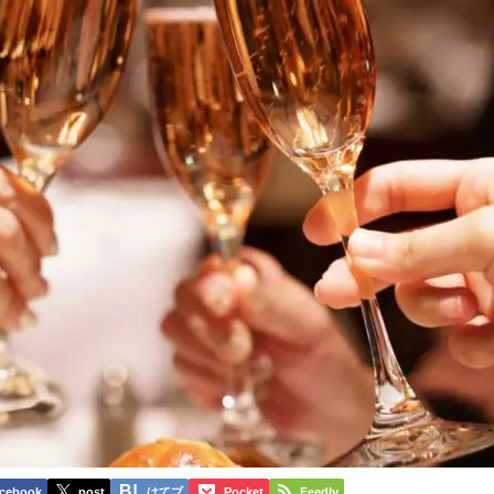
cebook
post
はてブ
Pocket
Feedly