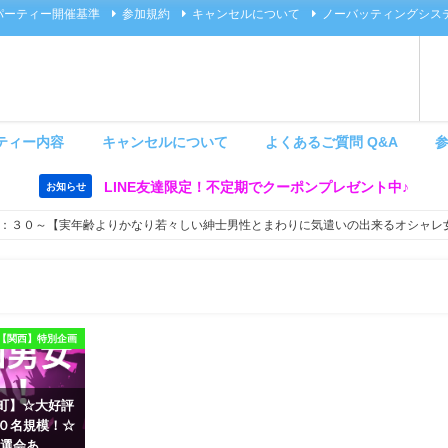
パーティー開催基準
参加規約
キャンセルについて
ノーバッティングシス
ティー内容
キャンセルについて
よくあるご質問 Q&A
LINE友達限定！不定期でクーポンプレゼント中♪
お知らせ
：３０～【実年齢よりかなり若々しい紳士男性とまわりに気遣いの出来るオシャレ
【関西】特別企画
 茶屋町】☆大好評
６０名規模！☆
選会あ