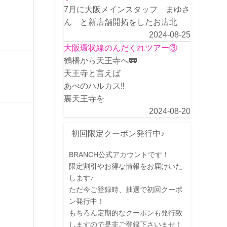
7月に大阪メインスタッフ まゆさ
ん と新店舗開拓をしたお店北
2024-08-25
大阪環状線のんだくれツアー③
鶴橋から天王寺へ🚃
天王寺と言えば
あべのハルカス‼️
裏天王寺を
2024-08-20
初回限定クーポン発行中♪
BRANCH公式アカウントです！
限定割引やお得な情報をお届けいた
します♪
ただ今ご登録時、抽選で初回クーポ
ン発行中！
もちろん定期的なクーポンも発行致
しますので是非ご登録下さいませ！