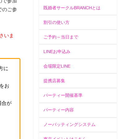
ので参加
既婚者サークルBRANCHとは
でのご参
割引の使い方
さいま
ご予約～当日まで
LINEお申込み
会場限定LINE
方に
提携店募集
をお
パーティー開催基準
場合が
パーティー内容
。
ノーバッティングシステム