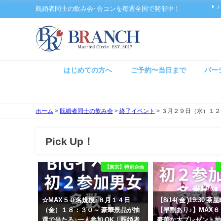
既婚者同士の飲み会･合コンを毎週全国で開催中！
はじめての方へ
ご予約〜当日まで
パー
ホーム
>
既婚者同士の飲み会
>
終了イベント
>
３月２９日（水）１２
Pick Up！
【東京】特別企画
☆MAX５０名規模♪８月１４日
【8/14( 金 )19:30
（金）１８：３０～ 豪華景品が抽
【早割あり♪】MAX
選で当たる♪一人参加 OK｜既婚者
豪華な大プレゼント抽