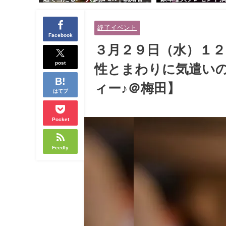
交流会｜早割受付中♪【お小遣いに
り！！【紳士的で清潔
余裕のある健康的なオシャレ男性
性とオシャレ好きで落
終了イベント
と美容好きで優しさのある大人女
人女性の既婚者限定ビ
Facebook
性の既婚者限定ビッグパーティー♪
ィー♪＠茶屋町】
３月２９日（水）１
＠池袋】
post
性とまわりに気遣い
ィー♪＠梅田】
はてブ
Pocket
Feedly