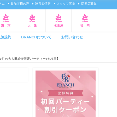
テム
参加者様の声
運営者情報
スタッフ募集
提携店募集
東 京
大 阪
名古屋
福 岡
参加規約
BRANCHについて
お問い合わせ
女性の大人既婚者限定パーティー♪＠梅田】