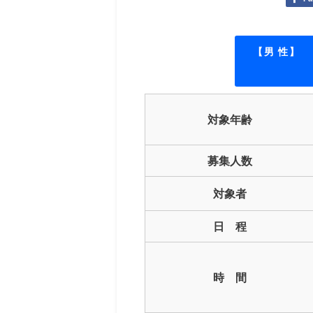
【男 性】
対象年齢
募集人数
対象者
日 程
時 間