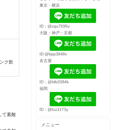
東京・横浜
ID：@cqu7595v
大阪・神戸・京都
ID:@bpp3848v
名古屋
ンク飲
ID：@fdb2084k
福岡
ID：@fuz1173y
して素敵
メニュー