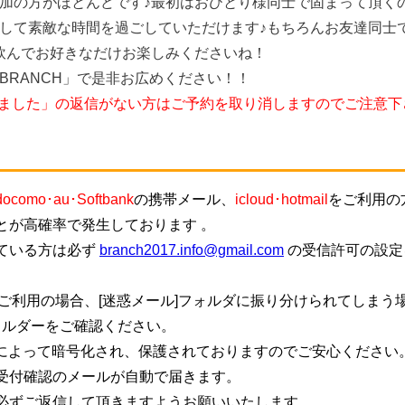
加の方がほとんどです♪最初はおひとり様同士で固まって頂く
して素敵な時間を過ごしていただけます♪もちろんお友達同士
飲んでお好きなだけお楽しみくださいね！
BRANCH」で是非お広めください！！
しました」の返信がない方はご予約を取り消しますのでご注意下
docomo･au･Softbank
の携帯メール、
icloud･hotmail
をご利用の
とが高確率で発生しております 。
ている方は必ず
branch2017.info@gmail.com
の受信許可の設定
ご利用の場合、[迷惑メール]フォルダに振り分けられてしまう
ォルダーをご確認ください。
信によって暗号化され、保護されておりますのでご安心ください
受付確認のメールが自動で届きます。
必ずご返信して頂きますようお願いいたします。