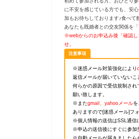
初めて参加される方、おひとり参
に不安を感じている方でも、安心
加もお待ちしております♪食べて
あなたも既婚者との交友関係を「
※webからのお申込み後「確認
せ。
注意事項
※迷惑メール対策強化により
返信メールが届いていないこ
何らかの原因で受信規制され
願い致します。
※また
gmail、yahooメール
を
ありますので[迷惑メール]フ
※個人情報の送信はSSL通
※申込の送信後にすぐに参加
※自動メールが届きましたら