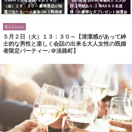
☆MAX５０名規模♪８月１４日
【8/14( 金 )19:30 茶屋町】☆大好
（金）１８：３０～ 豪華景品が抽
評【早割あり♪】MAX６０名規
選で当たる♪一人参加 OK｜既婚者
模！☆豪華な大プレゼント抽選会
交流会｜早割受付中♪【お小遣い
あり！！【紳士的で清潔感のある
に余裕のある健康的なオシャレ男
男性とオシャレ好きで落ち着いた
終了イベント
性と美容好きで優しさのある大人
大人女性の既婚者限定ビッグパー
女性の既婚者限定ビッグパーティ
ティー♪＠茶屋町】
５月２日（火）１３：３０～【清潔感があって紳
ー♪＠池袋】
士的な男性と楽しく会話の出来る大人女性の既婚
者限定パーティー♪＠淡路町】