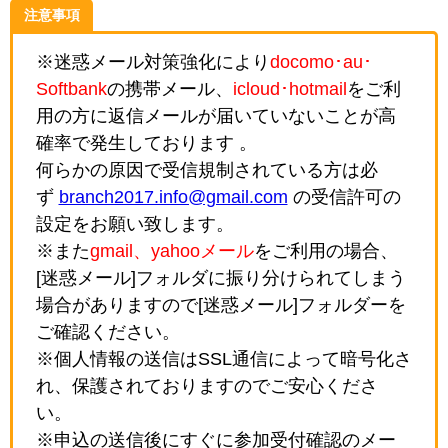
注意事項
※迷惑メール対策強化により
docomo･au･
Softbank
の携帯メール、
icloud･hotmail
をご利
用の方に返信メールが届いていないことが高
確率で発生しております 。
何らかの原因で受信規制されている方は必
ず
branch2017.info@gmail.com
の受信許可の
設定をお願い致します。
※また
gmail、yahooメール
をご利用の場合、
[迷惑メール]フォルダに振り分けられてしまう
場合がありますので[迷惑メール]フォルダーを
ご確認ください。
※個人情報の送信はSSL通信によって暗号化さ
れ、保護されておりますのでご安心くださ
い。
※申込の送信後にすぐに参加受付確認のメー