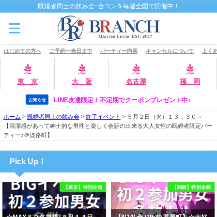
既婚者同士の飲み会･合コンを毎週全国で開催中！
はじめての方へ
ご予約〜当日まで
パーティー内容
キャンセルについて
よくあ
東 京
大 阪
名古屋
福 岡
LINE友達限定！不定期でクーポンプレゼント中♪
お知らせ
ホーム
>
既婚者同士の飲み会
>
終了イベント
>
５月２日（火）１３：３０～
【清潔感があって紳士的な男性と楽しく会話の出来る大人女性の既婚者限定パー
ティー♪＠淡路町】
Pick Up！
【東京】特別企画
【関西】特別企画