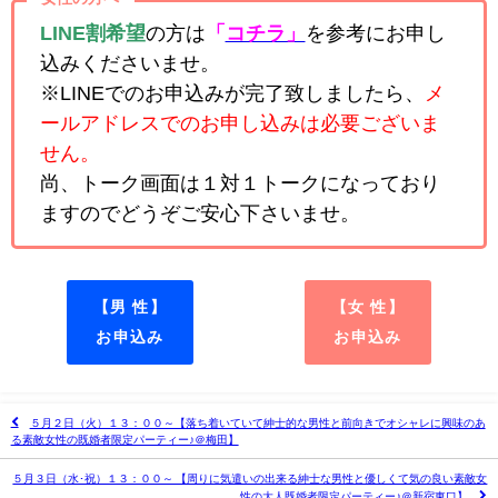
LINE割希望
の方は
「
コチラ」
を参考にお申し
込みくださいませ。
※LINEでのお申込みが完了致しましたら、
メ
ールアドレスでのお申し込みは必要ございま
せん。
尚、トーク画面は１対１トークになっており
ますのでどうぞご安心下さいませ。
【男 性】
【女 性】
お申込み
お申込み
５月２日（火）１３：００～【落ち着いていて紳士的な男性と前向きでオシャレに興味のあ
る素敵女性の既婚者限定パーティー♪＠梅田】
５月３日（水･祝）１３：００～ 【周りに気遣いの出来る紳士な男性と優しくて気の良い素敵女
性の大人既婚者限定パーティー♪＠新宿東口】