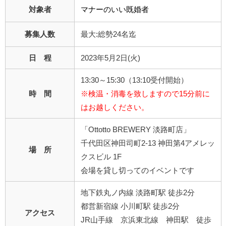
対象者
マナーのいい既婚者
募集人数
最大:総勢24名迄
日 程
2023年5月2日(火)
13:30～15:30（13:10受付開始）
時 間
※検温・消毒を致しますので15分前に
はお越しください。
「Ottotto BREWERY 淡路町店」
千代田区神田司町2-13 神田第4アメレッ
場 所
クスビル 1F
会場を貸し切ってのイベントです
地下鉄丸ノ内線 淡路町駅 徒歩2分
都営新宿線 小川町駅 徒歩2分
アクセス
JR山手線 京浜東北線 神田駅 徒歩