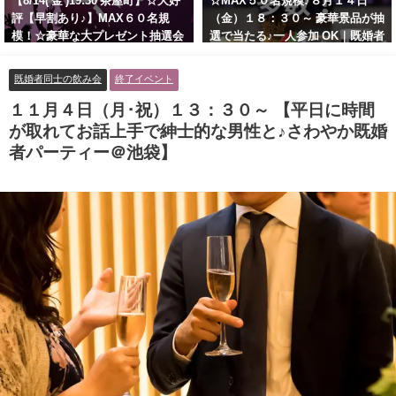
【8/14( 金 )19:30 茶屋町】☆大好
☆MAX５０名規模♪８月１４日
評【早割あり♪】MAX６０名規
（金）１８：３０～ 豪華景品が抽
模！☆豪華な大プレゼント抽選会
選で当たる♪一人参加 OK｜既婚者
あり！！【紳士的で清潔感のある
交流会｜早割受付中♪【お小遣い
男性とオシャレ好きで落ち着いた
に余裕のある健康的なオシャレ男
既婚者同士の飲み会
終了イベント
大人女性の既婚者限定ビッグパー
性と美容好きで優しさのある大人
ティー♪＠茶屋町】
女性の既婚者限定ビッグパーティ
１１月４日（月･祝）１３：３０～ 【平日に時間
ー♪＠池袋】
が取れてお話上手で紳士的な男性と♪さわやか既婚
者パーティー＠池袋】