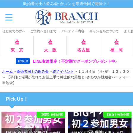
既婚者同士の飲み会･合コンを毎週全国で開催中！
はじめての方へ
ご予約〜当日まで
パーティー内容
キャンセルについて
よくあ
東 京
大 阪
名古屋
福 岡
LINE友達限定！不定期でクーポンプレゼント中♪
お知らせ
ホーム
>
既婚者同士の飲み会
>
終了イベント
>
１１月４日（月･祝）１３：３０
～ 【平日に時間が取れてお話上手で紳士的な男性と♪さわやか既婚者パーティー
＠池袋】
Pick Up！
【関西】特別企画
【東京】特別企画