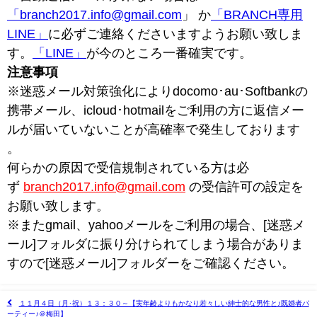
「branch2017.info@gmail.com
」 か
「BRANCH専用
LINE」
に必ずご連絡くださいますようお願い致しま
す。
「LINE」
が今のところ一番確実です。
注意事項
※迷惑メール対策強化によりdocomo･au･Softbankの
携帯メール、icloud･hotmailをご利用の方に返信メー
ルが届いていないことが高確率で発生しております
。
何らかの原因で受信規制されている方は必
ず
branch2017.info@gmail.com
の受信許可の設定を
お願い致します。
※またgmail、yahooメールをご利用の場合、[迷惑メ
ール]フォルダに振り分けられてしまう場合がありま
すので[迷惑メール]フォルダーをご確認ください。
１１月４日（月･祝）１３：３０～【実年齢よりもかなり若々しい紳士的な男性と♪既婚者パ
ーティー♪＠梅田】