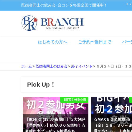
既婚者同士の飲み会･合コンを毎週全国で開催中！
はじめての方へ
ご予約〜当日まで
パー
ホーム
>
既婚者同士の飲み会
>
終了イベント
>
９月２４日（日）１３
Pick Up！
【関西】特別企画
【8/14( 金 )19:30 茶屋町】☆大好評
☆MAX５０名規模♪
【早割あり♪】MAX６０名規模！☆
（金）１８：３０～ 
豪華な大プレゼント抽選会あ
選で当たる♪一人参加 