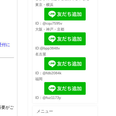
東京・横浜
ID：@cqu7595v
大阪・神戸・京都
受付に
ID:@bpp3848v
名古屋
ID：@fdb2084k
福岡
ID：@fuz1173y
必要がご
メニュー