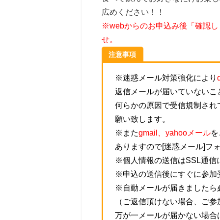
広めください！！
※webからのお申込み後「確認
せ。
注意事項
※迷惑メール対策強化により
返信メールが届いていないこ
何らかの原因で受信規制され
願い致します。
※また
gmail、yahooメール
を
ありますので[迷惑メール]フ
※個人情報の送信はSSL通
※申込の送信後にすぐに参加
※自動メールが届きましたら
（ご返信頂けない場合、ご参
万が一メールが届かない場合