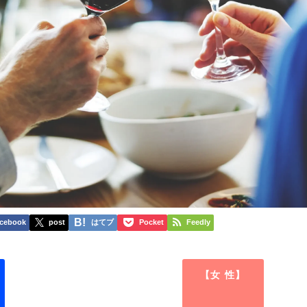
cebook
post
はてブ
Pocket
Feedly
【女 性】