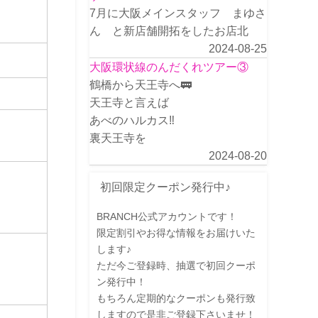
7月に大阪メインスタッフ まゆさ
ん と新店舗開拓をしたお店北
2024-08-25
大阪環状線のんだくれツアー③
鶴橋から天王寺へ🚃
天王寺と言えば
あべのハルカス‼️
裏天王寺を
2024-08-20
初回限定クーポン発行中♪
BRANCH公式アカウントです！
限定割引やお得な情報をお届けいた
します♪
ただ今ご登録時、抽選で初回クーポ
ン発行中！
もちろん定期的なクーポンも発行致
しますので是非ご登録下さいませ！