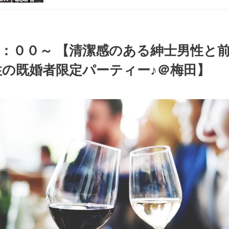
【お小遣いに
シャレ男性
ある大人女
パーティー♪
：００～ 【清潔感のある紳士男性と
の既婚者限定パーティー♪＠梅田】