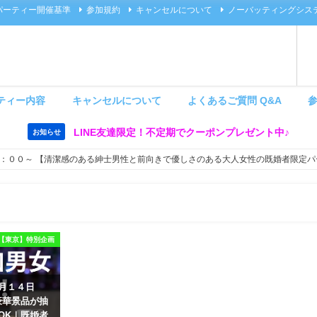
パーティー開催基準
参加規約
キャンセルについて
ノーバッティングシス
ティー内容
キャンセルについて
よくあるご質問 Q&A
LINE友達限定！不定期でクーポンプレゼント中♪
お知らせ
：００～ 【清潔感のある紳士男性と前向きで優しさのある大人女性の既婚者限定パ
【東京】特別企画
８月１４日
豪華景品が抽
OK｜既婚者