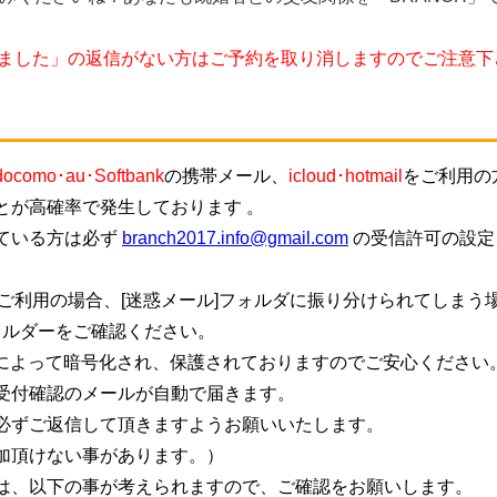
しました」の返信がない方はご予約を取り消しますのでご注意下
docomo･au･Softbank
の携帯メール、
icloud･hotmail
をご利用の
とが高確率で発生しております 。
ている方は必ず
branch2017.info@gmail.com
の受信許可の設定
ご利用の場合、[迷惑メール]フォルダに振り分けられてしまう
ォルダーをご確認ください。
信によって暗号化され、保護されておりますのでご安心ください
受付確認のメールが自動で届きます。
必ずご返信して頂きますようお願いいたします。
加頂けない事があります。）
は、以下の事が考えられますので、ご確認をお願いします。