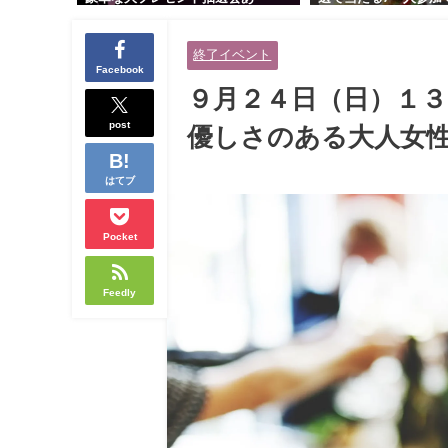
り！！【紳士的で清潔感のある男
交流会｜早割受付中♪
性とオシャレ好きで落ち着いた大
余裕のある健康的なオ
終了イベント
人女性の既婚者限定ビッグパーテ
と美容好きで優しさの
Facebook
ィー♪＠茶屋町】
性の既婚者限定ビッグ
９月２４日（日）１３
＠池袋】
post
優しさのある大人女性
はてブ
Pocket
Feedly