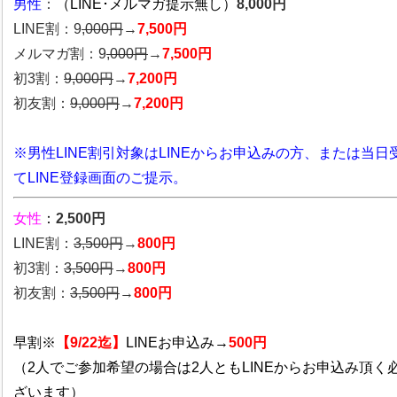
男性
：
（LINE･メルマガ提示無し）
8,000円
LINE割：9
,000円
→
7,500円
メルマガ割：9
,000円
→
7,500円
初3割：
9,000円
→
7,200円
初友割：
9,000円
→
7,200円
※男性LINE割引対象はLINEからお申込みの方、または当日
てLINE登録画面のご提示。
女性
：
2,500円
LINE割：
3,5
00円
→
800円
初3割：
3,500円
→
800円
初友割：
3,500円
→
800円
早割※
【9/22迄】
LINEお申込み→
500円
（2人でご参加希望の場合は2人ともLINEからお申込み頂く
ざいます）