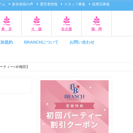
テム
参加者様の声
運営者情報
スタッフ募集
提携店募集
東 京
大 阪
名古屋
福 岡
参加規約
BRANCHについて
お問い合わせ
ーティー♪＠梅田】