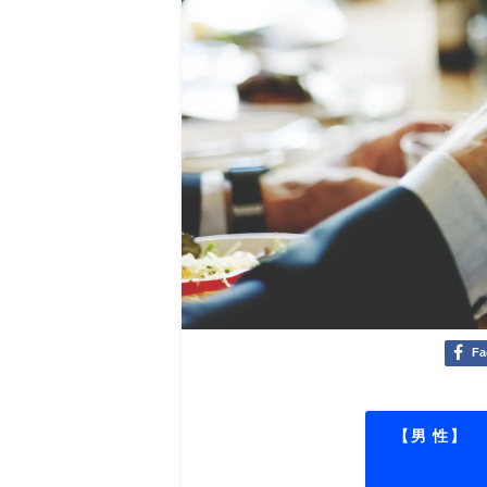
Fa
【男 性】