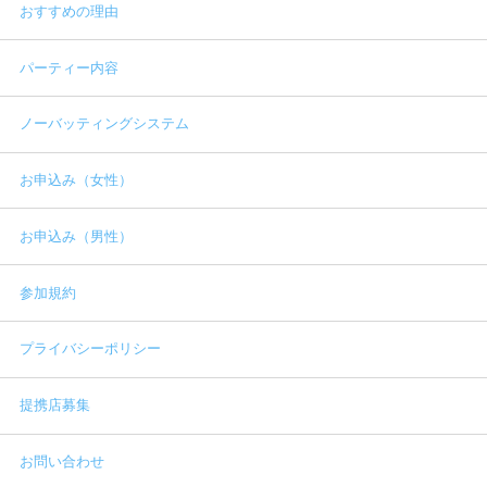
おすすめの理由
パーティー内容
ノーバッティングシステム
お申込み（女性）
お申込み（男性）
参加規約
プライバシーポリシー
提携店募集
お問い合わせ