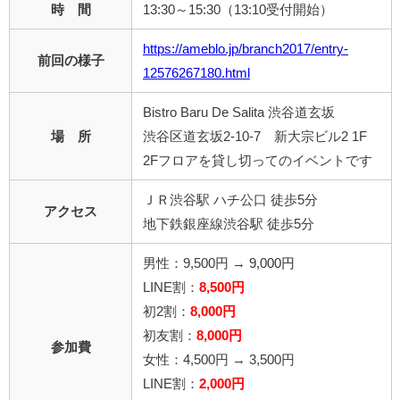
時 間
13:30～15:30（13:10受付開始）
https://ameblo.jp/branch2017/entry-
前回の様子
12576267180.html
Bistro Baru De Salita 渋谷道玄坂
場 所
渋谷区道玄坂2-10-7 新大宗ビル2 1F
2Fフロアを貸し切ってのイベントです
ＪＲ渋谷駅 ハチ公口 徒歩5分
アクセス
地下鉄銀座線渋谷駅 徒歩5分
男性：9,500円 →
9,000円
LINE割：
8,500円
初2割：
8,000円
初友割：
8,000円
参加費
女性：4,500円 → 3,500円
LINE割：
2,0
00円