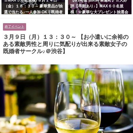
☆MAX５０名規模♪８月１４日
【8/14( 金 )19:30 茶屋町】☆大好
（金）１８：３０～ 豪華景品が抽
評【早割あり♪】MAX６０名規
選で当たる♪一人参加 OK｜既婚者
模！☆豪華な大プレゼント抽選会
交流会｜早割受付中♪【お小遣い
あり！！【紳士的で清潔感のある
に余裕のある健康的なオシャレ男
男性とオシャレ好きで落ち着いた
終了イベント
性と美容好きで優しさのある大人
大人女性の既婚者限定ビッグパー
女性の既婚者限定ビッグパーティ
ティー♪＠茶屋町】
３月９日（月）１３：３０～ 【お小遣いに余裕の
ー♪＠池袋】
ある素敵男性と周りに気配りが出来る素敵女子の
既婚者サークル♪＠渋谷】