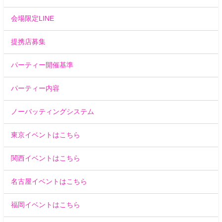
会場限定LINE
提携店募集
パーティー開催基準
パーティー内容
ノーバッティングシステム
東京イベントはこちら
関西イベントはこちら
名古屋イベントはこちら
福岡イベントはこちら