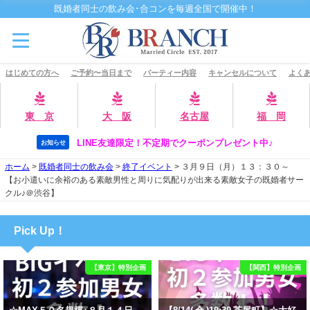
既婚者同士の飲み会･合コンを毎週全国で開催中！
はじめての方へ
ご予約〜当日まで
パーティー内容
キャンセルについて
よくあ
東 京
大 阪
名古屋
福 岡
LINE友達限定！不定期でクーポンプレゼント中♪
お知らせ
ホーム
>
既婚者同士の飲み会
>
終了イベント
>
３月９日（月）１３：３０～
【お小遣いに余裕のある素敵男性と周りに気配りが出来る素敵女子の既婚者サー
クル♪＠渋谷】
Pick Up！
【東京】特別企画
【関西】特別企画