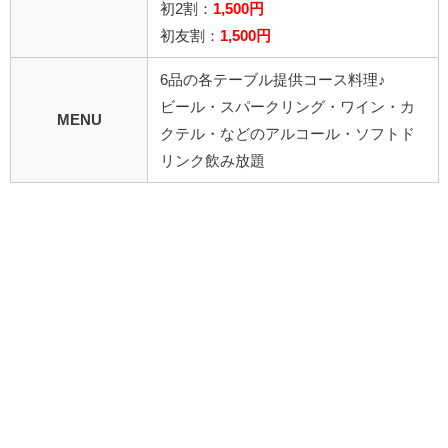
初2割：
1,500円
初友割：
1,500円
6品の各テーブル提供コース料理♪
ビール・スパークリング・ワイン・カ
MENU
クテル・などのアルコール・ソフトド
リンク飲み放題