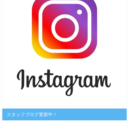
スタッフブログ更新中！