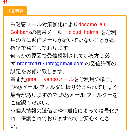
せ。
注意事項
※迷惑メール対策強化により
docomo･au･
Softbank
の携帯メール、
icloud･hotmail
をご利
用の方に返信メールが届いていないことが高
確率で発生しております 。
何らかの原因で受信規制されている方は必
ず
branch2017.info@gmail.com
の受信許可の
設定をお願い致します。
※また
gmail、yahooメール
をご利用の場合、
[迷惑メール]フォルダに振り分けられてしまう
場合がありますので[迷惑メール]フォルダーを
ご確認ください。
※個人情報の送信はSSL通信によって暗号化さ
れ、保護されておりますのでご安心くださ
い。