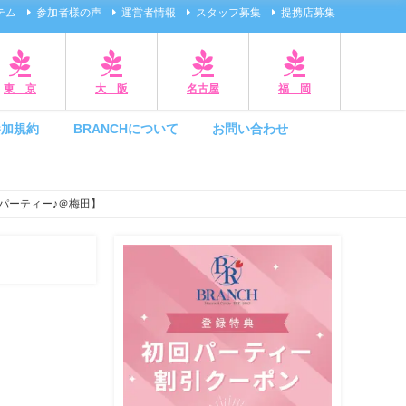
テム
参加者様の声
運営者情報
スタッフ募集
提携店募集
東 京
大 阪
名古屋
福 岡
参加規約
BRANCHについて
お問い合わせ
パーティー♪＠梅田】