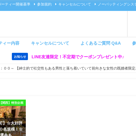
パーティー開催基準
参加規約
キャンセルについて
ノーバッティングシス
ティー内容
キャンセルについて
よくあるご質問 Q&A
LINE友達限定！不定期でクーポンプレゼント中♪
お知らせ
：００～ 【紳士的で社交性もある男性と落ち着いていて前向きな女性の既婚者限定
【関西】特別企画
 茶屋町】☆大好評
６０名規模！☆
選会あ