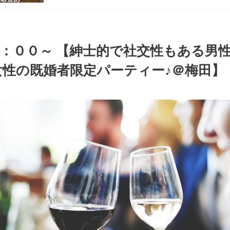
感のある男
ち着いた大
ッグパーテ
：００～ 【紳士的で社交性もある男
性の既婚者限定パーティー♪＠梅田】