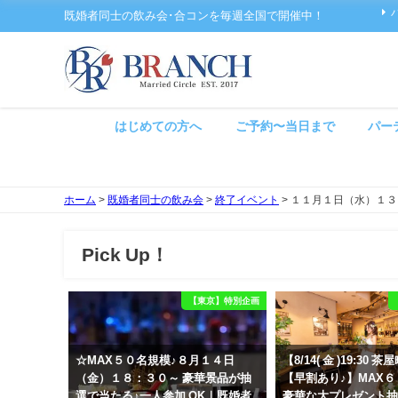
既婚者同士の飲み会･合コンを毎週全国で開催中！
はじめての方へ
ご予約〜当日まで
パー
ホーム
>
既婚者同士の飲み会
>
終了イベント
>
１１月１日（水）１３
Pick Up！
【東京】特別企画
☆MAX５０名規模♪８月１４日
【8/14( 金 )19:30
（金）１８：３０～ 豪華景品が抽
【早割あり♪】MAX
選で当たる♪一人参加 OK｜既婚者
豪華な大プレゼント抽