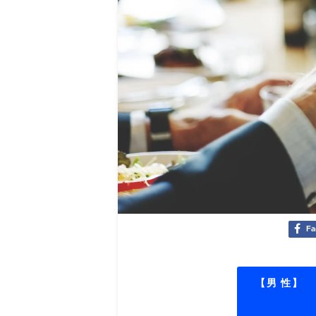
Fa
【男 性】