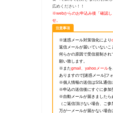
広めください！！
※webからのお申込み後「確認
せ。
注意事項
※迷惑メール対策強化により
返信メールが届いていないこ
何らかの原因で受信規制され
願い致します。
※また
gmail、yahooメール
を
ありますので[迷惑メール]フ
※個人情報の送信はSSL通
※申込の送信後にすぐに参加
※自動メールが届きましたら
（ご返信頂けない場合、ご参
万が一メールが届かない場合