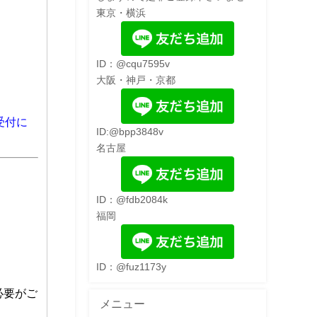
東京・横浜
ID：@cqu7595v
大阪・神戸・京都
受付に
ID:@bpp3848v
名古屋
ID：@fdb2084k
福岡
ID：@fuz1173y
必要がご
メニュー