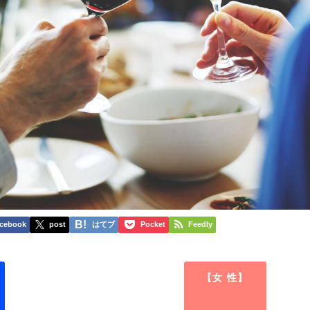
cebook
post
はてブ
Pocket
Feedly
【女 性】