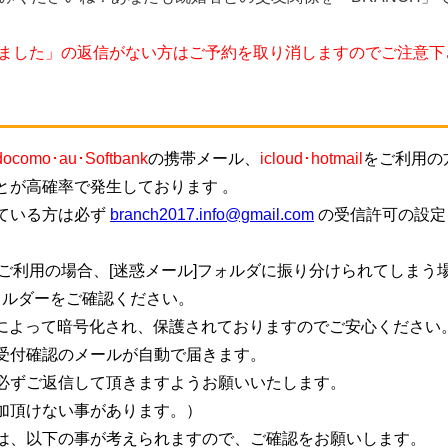
しました」の返信がない方はご予約を取り消しますのでご注意下
docomo･au･Softbank
の携帯メール、
icloud･hotmail
をご利用の
とが高確率で発生しております 。
ている方は必ず
branch2017.info@gmail.com
の受信許可の設定
ご利用の場合、[迷惑メール]フォルダに振り分けられてしまう
ォルダーをご確認ください。
信によって暗号化され、保護されておりますのでご安心ください
受付確認のメールが自動で届きます。
必ずご返信して頂きますようお願いいたします。
加頂けない事があります。）
は、以下の事が考えられますので、ご確認をお願いします。