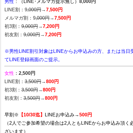
男性
：
（LINE･メルマガ提示無し）
8,000円
LINE割：9
,000円
→
7,500円
メルマガ割：9
,000円
→
7,500円
初3割：
9,000円
→
7,200円
初友割：
9,000円
→
7,200円
※男性LINE割引対象はLINEからお申込みの方、または当日
てLINE登録画面のご提示。
女性
：
2,500円
LINE割：
3,5
00円
→
800円
初3割：
3,500円
→
800円
初友割：
3,500円
→
800円
早割※
【10/30迄】
LINEお申込み→
500円
（2人でご参加希望の場合は2人ともLINEからお申込み頂く
ざいます）