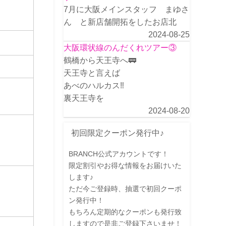
7月に大阪メインスタッフ まゆさ
ん と新店舗開拓をしたお店北
2024-08-25
大阪環状線のんだくれツアー③
鶴橋から天王寺へ🚃
天王寺と言えば
あべのハルカス‼️
裏天王寺を
2024-08-20
初回限定クーポン発行中♪
BRANCH公式アカウントです！
限定割引やお得な情報をお届けいた
します♪
ただ今ご登録時、抽選で初回クーポ
ン発行中！
もちろん定期的なクーポンも発行致
しますので是非ご登録下さいませ！