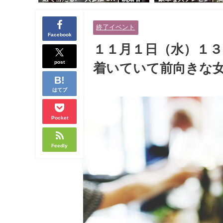
交流会｜早割受付中♪【お小遣いに
り！！【紳士的で清潔
余裕のある健康的なオシャレ男性
性とオシャレ好きで落
終了イベント
と美容好きで優しさのある大人女
人女性の既婚者限定ビ
Facebook
性の既婚者限定ビッグパーティー♪
ィー♪＠茶屋町】
１１月１日（水）１３
＠池袋】
post
着いていて前向きな女
はてブ
Pocket
Feedly